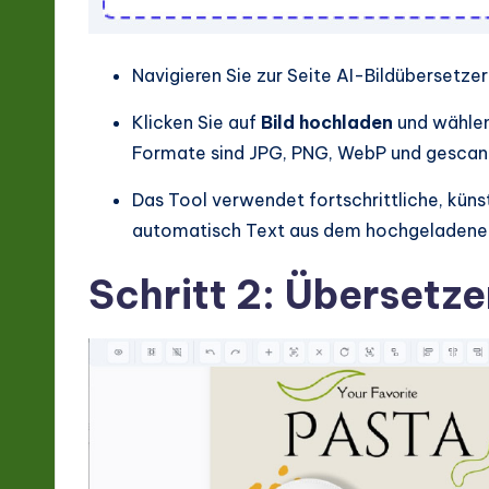
o
n
Navigieren Sie zur Seite AI-Bildübersetzer
Klicken Sie auf
Bild hochladen
und wählen 
Formate sind JPG, PNG, WebP und gescan
Das Tool verwendet fortschrittliche, kün
automatisch Text aus dem hochgeladenen 
Schritt 2: Übersetze