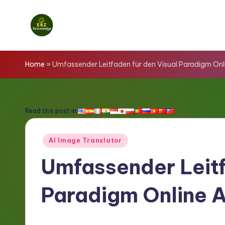
Skip
to
E
content
z
Home
»
Umfassender Leitfaden für den Visual Paradigm Onl
K
n
Read this post in:
o
Posted
AI Image Translator
w
in
Umfassender Leitf
l
Paradigm Online A
e
d