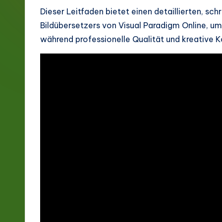
g
Dieser Leitfaden bietet einen detaillierten, s
Bildübersetzers von Visual Paradigm Online, um
e
während professionelle Qualität und kreative K
G
e
r
m
a
n
-
L
a