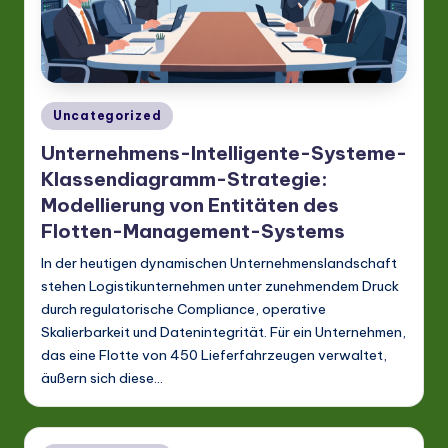
A
I
&
S
Posted
Uncategorized
in
o
Unternehmens-Intelligente-Systeme-
ft
Klassendiagramm-Strategie:
Modellierung von Entitäten des
w
Flotten-Management-Systems
a
In der heutigen dynamischen Unternehmenslandschaft
r
stehen Logistikunternehmen unter zunehmendem Druck
e
durch regulatorische Compliance, operative
Skalierbarkeit und Datenintegrität. Für ein Unternehmen,
In
das eine Flotte von 450 Lieferfahrzeugen verwaltet,
n
äußern sich diese…
o
v