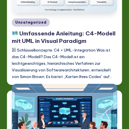
G
e
r
Posted
Uncategorized
m
in
Umfassende Anleitung: C4-Modell
a
mit UML in Visual Paradigm
n
Schlüsselkonzepte: C4 + UML-Integration Was ist
-
das C4-Modell? Das C4-Modell ist ein
leichtgewichtiges, hierarchisches Verfahren zur
L
Visualisierung von Softwarearchitekturen, entwickelt
a
von Simon Brown. Es bietet „Karten Ihres Codes“ auf…
t
e
s
t
in