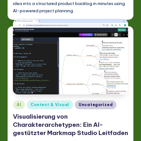
idea into a structured product backlog in minutes using
AI-powered project planning.
Posted
AI
Content & Visual
Uncategorized
in
Visualisierung von
Charakterarchetypen: Ein AI-
gestützter Markmap Studio Leitfaden