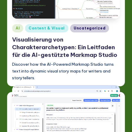
Posted
AI
Content & Visual
Uncategorized
in
Visualisierung von
Charakterarchetypen: Ein Leitfaden
für die AI-gestützte Markmap Studio
Discover how the AI-Powered Markmap Studio turns
text into dynamic visual story maps for writers and
storytellers.