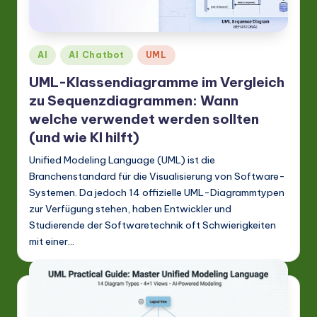
G
e
r
Posted
AI
AI Chatbot
UML
m
in
UML-Klassendiagramme im Vergleich
a
zu Sequenzdiagrammen: Wann
n
welche verwendet werden sollten
(und wie KI hilft)
-
Unified Modeling Language (UML) ist die
L
Branchenstandard für die Visualisierung von Software-
a
Systemen. Da jedoch 14 offizielle UML-Diagrammtypen
t
zur Verfügung stehen, haben Entwickler und
Studierende der Softwaretechnik oft Schwierigkeiten
e
mit einer…
s
t
in