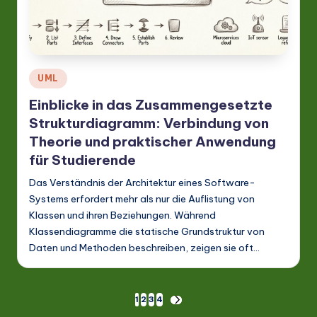
Posted
UML
in
Einblicke in das Zusammengesetzte
Strukturdiagramm: Verbindung von
Theorie und praktischer Anwendung
für Studierende
Das Verständnis der Architektur eines Software-
Systems erfordert mehr als nur die Auflistung von
Klassen und ihren Beziehungen. Während
Klassendiagramme die statische Grundstruktur von
Daten und Methoden beschreiben, zeigen sie oft…
Seitennummerierung
1
2
3
4
NEXT