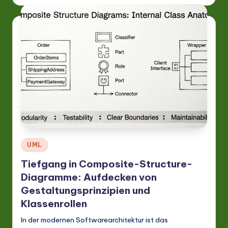
a
ti
o
n
Posted
UML
in
Tiefgang in Composite-Structure-
Diagramme: Aufdecken von
Gestaltungsprinzipien und
Klassenrollen
In der modernen Softwarearchitektur ist das