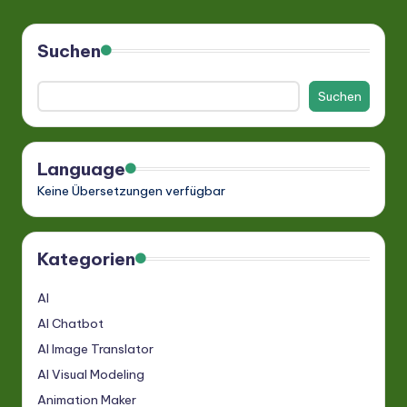
PAGE
der
Beiträge
Suchen
Suchen
Language
Keine Übersetzungen verfügbar
Kategorien
AI
AI Chatbot
AI Image Translator
AI Visual Modeling
Animation Maker