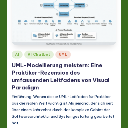
A
I
&
S
o
ft
Posted
AI
AI Chatbot
UML
w
in
UML-Modellierung meistern: Eine
a
Praktiker-Rezension des
r
umfassenden Leitfadens von Visual
Paradigm
e
Einführung: Warum dieser UML-Leitfaden für Praktiker
In
aus der realen Welt wichtig ist Als jemand, der sich seit
n
über einem Jahrzehnt durch das komplexe Gebiet der
o
Softwarearchitektur und Systemgestaltung gearbeitet
hat,…
v