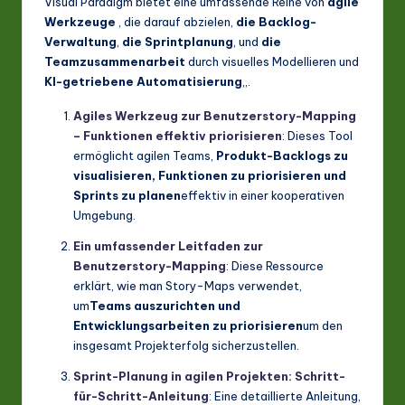
Visual Paradigm bietet eine umfassende Reihe von
agile
Werkzeuge
, die darauf abzielen,
die Backlog-
Verwaltung
,
die Sprintplanung
, und
die
Teamzusammenarbeit
durch visuelles Modellieren und
KI-getriebene Automatisierung
,,.
Agiles Werkzeug zur Benutzerstory-Mapping
– Funktionen effektiv priorisieren
: Dieses Tool
ermöglicht agilen Teams,
Produkt-Backlogs zu
visualisieren, Funktionen zu priorisieren und
Sprints zu planen
effektiv in einer kooperativen
Umgebung.
Ein umfassender Leitfaden zur
Benutzerstory-Mapping
: Diese Ressource
erklärt, wie man Story-Maps verwendet,
um
Teams auszurichten und
Entwicklungsarbeiten zu priorisieren
um den
insgesamt Projekterfolg sicherzustellen.
Sprint-Planung in agilen Projekten: Schritt-
für-Schritt-Anleitung
: Eine detaillierte Anleitung,