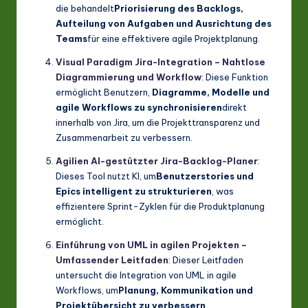
die behandelt
Priorisierung des Backlogs,
Aufteilung von Aufgaben und Ausrichtung des
Teams
für eine effektivere agile Projektplanung.
Visual Paradigm Jira-Integration – Nahtlose
Diagrammierung und Workflow
: Diese Funktion
ermöglicht Benutzern,
Diagramme, Modelle und
agile Workflows zu synchronisieren
direkt
innerhalb von Jira, um die Projekttransparenz und
Zusammenarbeit zu verbessern.
Agilien AI-gestützter Jira-Backlog-Planer
:
Dieses Tool nutzt KI, um
Benutzerstories und
Epics intelligent zu strukturieren
, was
effizientere Sprint-Zyklen für die Produktplanung
ermöglicht.
Einführung von UML in agilen Projekten –
Umfassender Leitfaden
: Dieser Leitfaden
untersucht die Integration von UML in agile
Workflows, um
Planung, Kommunikation und
Projektübersicht zu verbessern
.