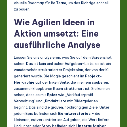
A
visuelle Roadmap für Ihr Team, um das Richtige schnell
zu bauen.
I
Wie Agilien Ideen in
&
Aktion umsetzt: Eine
S
o
ausführliche Analyse
ft
Lassen Sie uns analysieren, was Sie auf dem Screenshot
w
sehen. Das ist kein einfacher Aufgaben-Liste; es ist ein
a
wunderschön strukturierter Projektplan, der von der KI
generiert wurde. Die Magie geschieht im
Projekt-
r
Hierarchie
auf der linken Seite, die in einem sauberen,
e
zusammenklappbaren Baum strukturiert ist. Sie können
sehen, dass es mit
Epics
wie „Verkäuferprofil-
In
Verwaltung“ und „Produktliste mit Bildergalerien“
n
beginnt. Das sind die großen, hochrangigen Ziele. Unter
jedem Epic befinden sich
Benutzerstories
– die
o
kleineren, nutzerzentrierten Aufgaben, die Wert liefern.
v
Und unter jeder Story befinden sich
Unteraufgaben
,