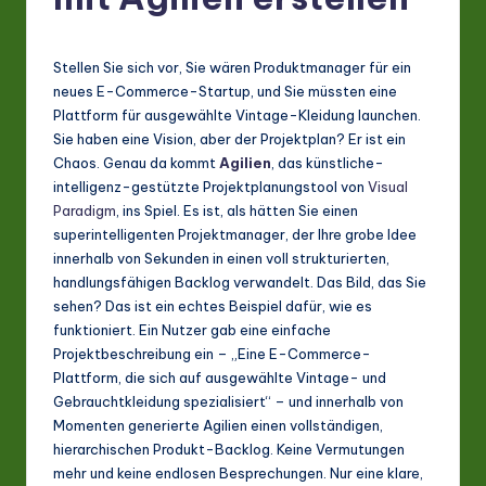
G
e
r
Stellen Sie sich vor, Sie wären Produktmanager für ein
neues E-Commerce-Startup, und Sie müssten eine
m
Plattform für ausgewählte Vintage-Kleidung launchen.
a
Sie haben eine Vision, aber der Projektplan? Er ist ein
Chaos. Genau da kommt
Agilien
, das künstliche-
n
intelligenz-gestützte Projektplanungstool von
Visual
-
Paradigm
, ins Spiel. Es ist, als hätten Sie einen
superintelligenten Projektmanager, der Ihre grobe Idee
L
innerhalb von Sekunden in einen voll strukturierten,
a
handlungsfähigen Backlog verwandelt. Das Bild, das Sie
sehen? Das ist ein echtes Beispiel dafür, wie es
t
funktioniert. Ein Nutzer gab eine einfache
e
Projektbeschreibung ein – „Eine E-Commerce-
Plattform, die sich auf ausgewählte Vintage- und
s
Gebrauchtkleidung spezialisiert“ – und innerhalb von
t
Momenten generierte Agilien einen vollständigen,
hierarchischen Produkt-Backlog. Keine Vermutungen
in
mehr und keine endlosen Besprechungen. Nur eine klare,