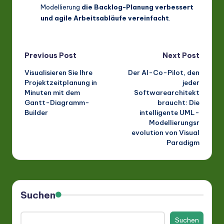
Modellierung
die Backlog-Planung verbessert
und agile Arbeitsabläufe vereinfacht
.
Post
Previous Post
Next Post
Visualisieren Sie Ihre
Der AI-Co-Pilot, den
navigation
Projektzeitplanung in
jeder
Minuten mit dem
Softwarearchitekt
Gantt-Diagramm-
braucht: Die
Builder
intelligente UML-
Modellierungsr
evolution von Visual
Paradigm
Suchen
Suchen