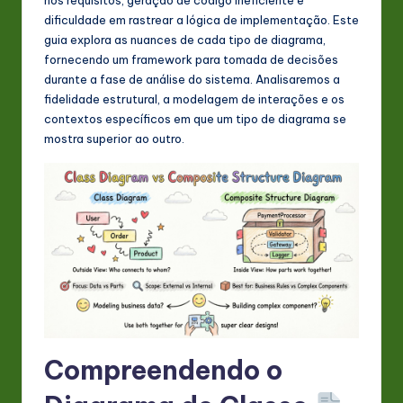
s
dificuldade em rastrear a lógica de implementação. Este
t
guia explora as nuances de cada tipo de diagrama,
fornecendo um framework para tomada de decisões
in
durante a fase de análise do sistema. Analisaremos a
A
fidelidade estrutural, a modelagem de interações e os
contextos específicos em que um tipo de diagrama se
I
mostra superior ao outro.
&
S
o
ft
w
a
r
Compreendendo o
e
In