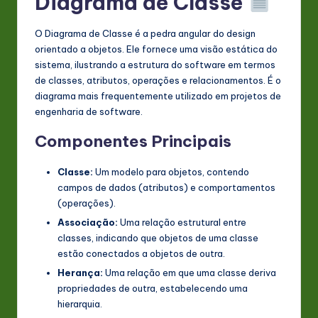
Diagrama de Classe
n
O Diagrama de Classe é a pedra angular do design
o
orientado a objetos. Ele fornece uma visão estática do
v
sistema, ilustrando a estrutura do software em termos
de classes, atributos, operações e relacionamentos. É o
a
diagrama mais frequentemente utilizado em projetos de
ti
engenharia de software.
o
Componentes Principais
n
Classe:
Um modelo para objetos, contendo
campos de dados (atributos) e comportamentos
(operações).
Associação:
Uma relação estrutural entre
classes, indicando que objetos de uma classe
estão conectados a objetos de outra.
Herança:
Uma relação em que uma classe deriva
propriedades de outra, estabelecendo uma
hierarquia.