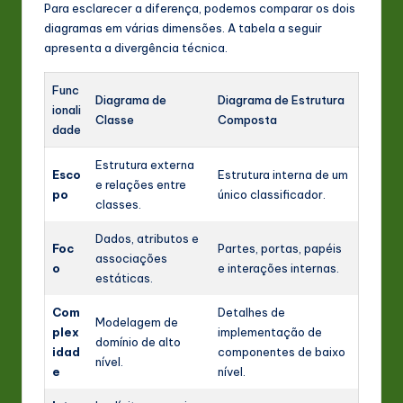
Para esclarecer a diferença, podemos comparar os dois
diagramas em várias dimensões. A tabela a seguir
apresenta a divergência técnica.
Func
Diagrama de
Diagrama de Estrutura
ionali
Classe
Composta
dade
Estrutura externa
Esco
Estrutura interna de um
e relações entre
po
único classificador.
classes.
Dados, atributos e
Foc
Partes, portas, papéis
associações
o
e interações internas.
estáticas.
Com
Detalhes de
Modelagem de
plex
implementação de
domínio de alto
idad
componentes de baixo
nível.
e
nível.