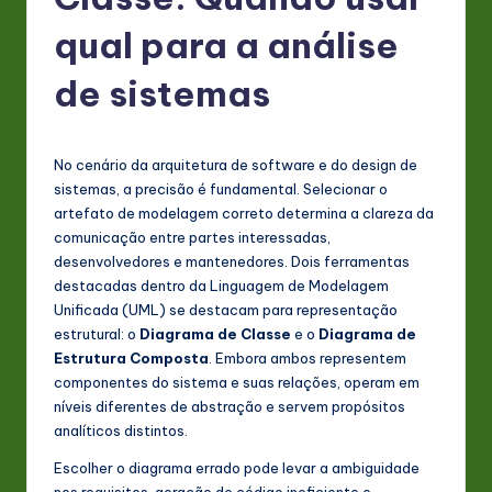
P
o
qual para a análise
rt
de sistemas
u
g
No cenário da arquitetura de software e do design de
u
sistemas, a precisão é fundamental. Selecionar o
e
artefato de modelagem correto determina a clareza da
comunicação entre partes interessadas,
s
desenvolvedores e mantenedores. Dois ferramentas
e
destacadas dentro da Linguagem de Modelagem
Unificada (UML) se destacam para representação
-
estrutural: o
Diagrama de Classe
e o
Diagrama de
L
Estrutura Composta
. Embora ambos representem
componentes do sistema e suas relações, operam em
a
níveis diferentes de abstração e servem propósitos
t
analíticos distintos.
e
Escolher o diagrama errado pode levar a ambiguidade
nos requisitos, geração de código ineficiente e