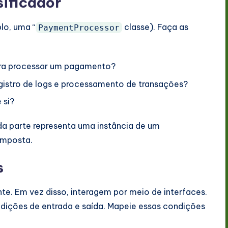
sificador
plo, uma “
classe). Faça as
PaymentProcessor
para processar um pagamento?
gistro de logs e processamento de transações?
 si?
da parte representa uma instância de um
composta.
s
e. Em vez disso, interagem por meio de interfaces.
dições de entrada e saída. Mapeie essas condições