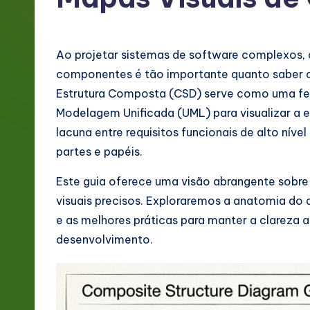
g
e
Ao projetar sistemas de software complexos, 
P
componentes é tão importante quanto saber 
Estrutura Composta (CSD) serve como uma fe
o
Modelagem Unificada (UML) para visualizar a es
rt
lacuna entre requisitos funcionais de alto nív
partes e papéis.
u
Este guia oferece uma visão abrangente sobre
g
visuais precisos. Exploraremos a anatomia do
u
e as melhores práticas para manter a clareza a
desenvolvimento.
e
s
e