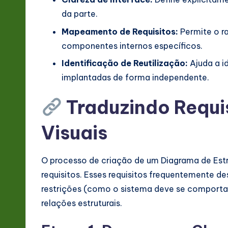
v
da parte.
a
Mapeamento de Requisitos:
Permite o ra
componentes internos específicos.
ti
Identificação de Reutilização:
Ajuda a id
o
implantadas de forma independente.
n
Traduzindo Requi
Visuais
O processo de criação de um Diagrama de Es
requisitos. Esses requisitos frequentemente d
restrições (como o sistema deve se comportar
relações estruturais.