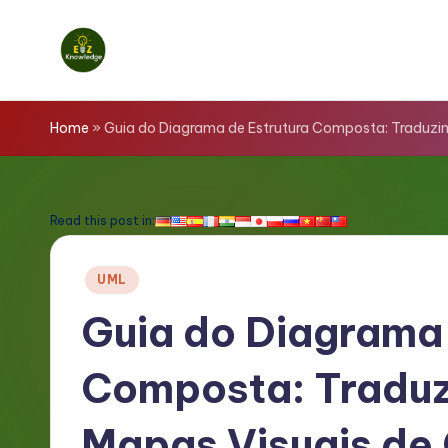
Skip
to
E
content
z
Home
»
Guia do Diagrama de Estrutura Composta: Traduzi
K
n
Read this post in:
o
Posted
UML
w
in
Guia do Diagrama 
l
Composta: Traduz
e
d
Mapas Visuais de