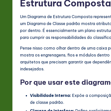
Estrutura Composta
&
S
Um Diagrama de Estrutura Composta representa
o
um Diagrama de Classe padrão mostra atribut
por dentro. É essencialmente um plano estrutu
ft
para cumprir as responsabilidades do classific
w
Pense nisso como olhar dentro de uma caixa pr
a
mostra os engrenagens, fios e módulos dentro d
arquitetos que precisam garantir que dependê
r
indesejados.
e
Por que usar este diagra
In
n
Visibilidade Interna:
Expõe a composição 
de classe padrão.
o
Clareza de Interface:
Define explicitame