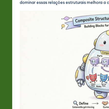
dominar essas relações estruturais melhora a 
-
L
a
t
e
s
t
in
A
I