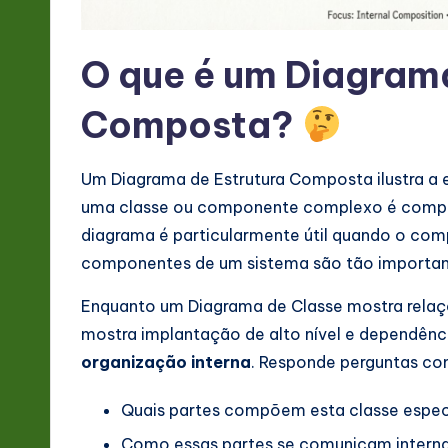
&
S
O que é um Diagrama
o
Composta?
ft
w
Um Diagrama de Estrutura Composta ilustra a e
uma classe ou componente complexo é compos
a
diagrama é particularmente útil quando o co
r
componentes de um sistema são tão important
e
Enquanto um Diagrama de Classe mostra rela
mostra implantação de alto nível e dependênc
In
organização interna
. Responde perguntas co
n
Quais partes compõem esta classe espec
o
Como essas partes se comunicam inter