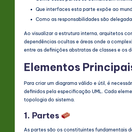
v
Que interfaces esta parte expõe ao mund
a
Como as responsabilidades são delegada
ti
Ao visualizar a estrutura interna, arquitetos c
o
dependências ocultas e áreas onde a complexi
entre as definições abstratas de classes e os
n
Elementos Principa
Para criar um diagrama válido e útil, é necess
definidos pela especificação UML. Cada elemen
topologia do sistema.
1. Partes
As partes são os constituintes fundamentais 