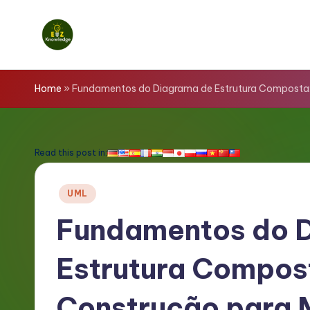
Skip
to
E
content
z
Home
»
Fundamentos do Diagrama de Estrutura Composta:
K
n
Read this post in:
o
Posted
UML
w
in
Fundamentos do 
l
Estrutura Compos
e
d
Construção para 