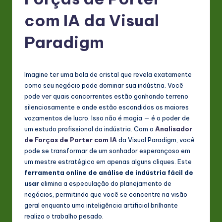
P
o
com IA da Visual
rt
Paradigm
u
g
Imagine ter uma bola de cristal que revela exatamente
u
como seu negócio pode dominar sua indústria. Você
e
pode ver quais concorrentes estão ganhando terreno
silenciosamente e onde estão escondidos os maiores
s
vazamentos de lucro. Isso não é magia — é o poder de
e
um estudo profissional da indústria. Com o
Analisador
de Forças de Porter com IA
da Visual Paradigm, você
-
pode se transformar de um sonhador esperançoso em
L
um mestre estratégico em apenas alguns cliques. Este
ferramenta online de análise de indústria fácil de
a
usar
elimina a especulação do planejamento de
t
negócios, permitindo que você se concentre na visão
geral enquanto uma inteligência artificial brilhante
e
realiza o trabalho pesado.