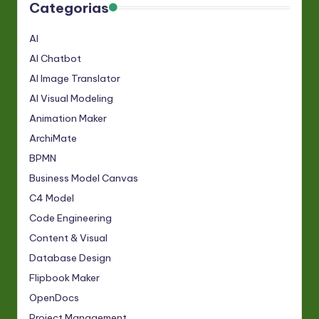
Categorias
AI
AI Chatbot
AI Image Translator
AI Visual Modeling
Animation Maker
ArchiMate
BPMN
Business Model Canvas
C4 Model
Code Engineering
Content & Visual
Database Design
Flipbook Maker
OpenDocs
Project Management