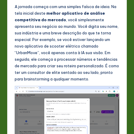
s
A jornada começa com uma simples faísca de ideia. Na
t
tela inicial deste
melhor aplicativo de análise
competitiva do mercado
, você simplesmente
in
apresenta seu negócio ao mundo. Você digita seu nome,
A
sua indústria e uma breve descrição do que te torna
especial. Por exemplo, se você estiver lançando um
I
novo aplicativo de scooter elétrico chamado
&
“UrbanMove”, você apenas conta à IA sua visão. Em
seguida, ele começa a processar números e tendências
S
de mercado para criar seu roteiro personalizado. É como
o
ter um consultor de elite sentado ao seu lado, pronto
para brainstorming a qualquer momento.
ft
w
a
r
e
In