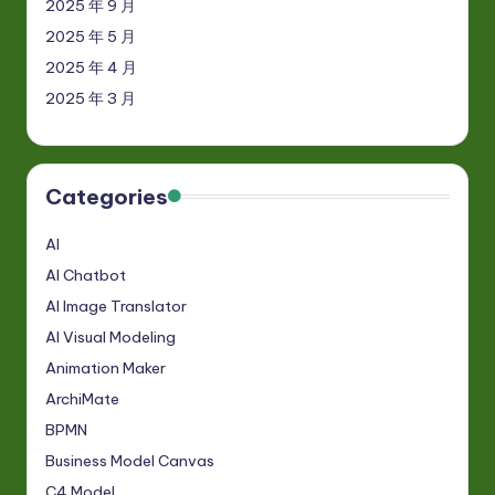
2025 年 9 月
2025 年 5 月
2025 年 4 月
2025 年 3 月
Categories
AI
AI Chatbot
AI Image Translator
AI Visual Modeling
Animation Maker
ArchiMate
BPMN
Business Model Canvas
C4 Model