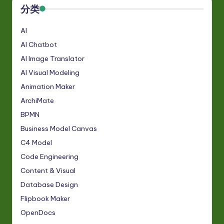
分类
AI
AI Chatbot
AI Image Translator
AI Visual Modeling
Animation Maker
ArchiMate
BPMN
Business Model Canvas
C4 Model
Code Engineering
Content & Visual
Database Design
Flipbook Maker
OpenDocs