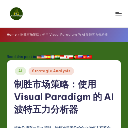
Skip
to
E
content
z
Home
»
制胜市场策略：使用 Visual Paradigm 的 AI 波特五力分析器
K
n
Read this post in:
o
Posted
w
AI
Strategic Analysis
in
l
制胜市场策略：使用
e
Visual Paradigm 的 AI
d
波特五力分析器
g
e
想象你拥有一只水晶球，能精准揭示你的企业如何主宰整个