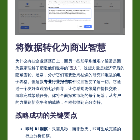
-
L
a
t
将数据转化为商业智慧
e
s
为什么有些企业蒸蒸日上，而另一些却举步维艰？通常是因
t
为赢家理解了塑造他们世界的“
五力
”。这些力量是经济背后的
隐藏齿轮。通常，分析它们需要数周枯燥的研究和混乱的电
in
子表格。但这款
专业行业报告软件
彻底改变了这一切。它通
A
过一个友好直观的七步向导，让你感觉更像是在愉快交谈，
而非完成繁琐任务。你将全面探索市场的每个角落，从客户
I
的力量到新竞争者的威胁，全程都得到充分支持。
&
战略成功的关键要点
S
o
即时 AI 洞察：
只需几秒，而非数天，即可生成完整的
行业分析初稿。
ft