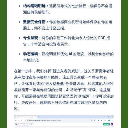
结构清晰明确：
遵循引导式的七步路径，确保你不会遗
w
漏任何关键细节。
a
数据完全保密：
你的敏感商业机密将始终保存在你的电
r
脑上，绝不会上传至云端。
e
专业呈现：
将你的辛勤工作转化为令人惊艳的 PDF 报
告，非常适合向投资者展示。
In
动态编辑：
轻松调整和优化 AI 的建议，以契合你独特的
n
本地知识。
o
在第一步中，我们分析“新进入者的威胁”。这关乎新竞争者轻
v
易夺取你市场份额的可能性。该工具会生成一个整洁的表
a
格，让你看到诸如“进入壁垒低”等关键因素。如果其他人很容
易就能开一家与你相似的公司，AI 将给予“高”评级。这提醒
ti
你，可能需要在城堡周围筑起更坚固的“护城河”！你可以添加
o
行、更改评分，或删除不符合你所在城市或地区情况的内
容。
n