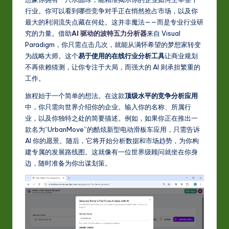
S
行业。你可以看到哪些竞争对手正在悄然抢占市场，以及你
i
最大的利润流失点藏在何处。这并非魔法——而是专业行业研
m
究的力量。借助
AI 驱动的波特五力分析器
来自 Visual
Paradigm，你只需点击几次，就能从满怀希望的梦想家转变
p
为战略大师。这个
易于使用的在线行业分析工具
让商业规划
li
不再依赖猜测，让你专注于大局，而强大的 AI 则承担繁重的
工作。
fi
旅程始于一个简单的想法。在这款
顶级水平的竞争分析应用
e
中，你只需向世界介绍你的企业。输入你的名称、所属行
d
业，以及你独特之处的简要描述。例如，如果你正在推出一
款名为“UrbanMove”的酷炫新型电动滑板车应用，只需告诉
C
AI 你的愿景。随后，它将开始分析数据和市场趋势，为你构
hi
建专属的发展路线图。这就像有一位世界级顾问就坐在你身
边，随时准备为你出谋划策。
n
e
s
e