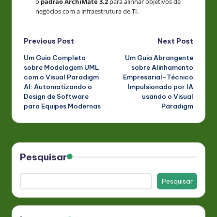
o
padrão ArchiMate 3.2
para alinhar objetivos de
negócios com a infraestrutura de TI.
Post
Previous Post
Next Post
Um Guia Completo
Um Guia Abrangente
navigation
sobre Modelagem UML
sobre Alinhamento
com o Visual Paradigm
Empresarial-Técnico
AI: Automatizando o
Impulsionado por IA
Design de Software
usando o Visual
para Equipes Modernas
Paradigm
Pesquisar
Pesquisar