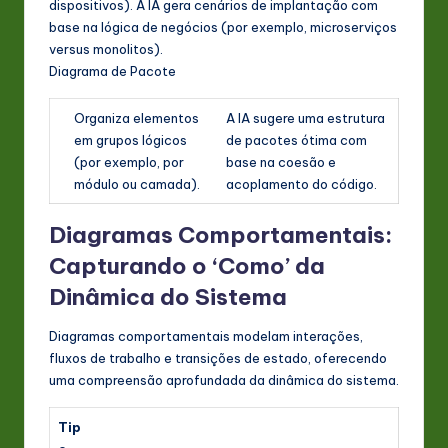
dispositivos). A IA gera cenários de implantação com
base na lógica de negócios (por exemplo, microserviços
versus monolitos).
Diagrama de Pacote
Organiza elementos
A IA sugere uma estrutura
em grupos lógicos
de pacotes ótima com
(por exemplo, por
base na coesão e
módulo ou camada).
acoplamento do código.
Diagramas Comportamentais:
Capturando o ‘Como’ da
Dinâmica do Sistema
Diagramas comportamentais modelam interações,
fluxos de trabalho e transições de estado, oferecendo
uma compreensão aprofundada da dinâmica do sistema.
Tip