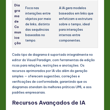
Dia
Foca nas
A IA gera modelos
gra
interações entre
baseados em links que
ma
objetos por meio
enfatizam a estrutura
de
de links, distinto
sobre o tempo, ideal
Co
das sequências
para interações
mun
baseadas no
internas entre
ica
tempo.
componentes.
ção
Cada tipo de diagrama é suportado integralmente no
editor do Visual Paradigm, com ferramentas de edição
ricas para relações, restrições e anotações. Os
recursos aprimorados por IA vão além da geração
simples — oferecem sugestões, correções e
verificações de conformidade, garantindo que os
diagramas atendam às melhores práticas UML e aos
padrões empresariais.
Recursos Avançados de IA