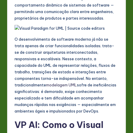
s
comportamento dinâmico de sistemas de software —
permitindo uma comunicação clara entre engenheiros,
t
proprietários de produtos e partes interessadas.
in
A
O desenvolvimento de software moderno já não se
I
trata apenas de criar funcionalidades isoladas; trata-
&
se de construir arquiteturas interconectadas,
responsivas e escaláveis. Nesse contexto, a
S
capacidade do UML de representar relações, fluxos de
o
trabalho, transições de estado e interações entre
componentes torna-se indispensável. No entanto,
ft
tradicionalmente
modelagem UML
sofre de ineficiências
w
significativas: é demorado, exige conhecimento
especializado e tem dificuldade em acompanhar
a
mudanças rápidas nas exigências — especialmente em
r
ambientes ágeis e impulsionados por DevOps.
e
VP AI: Como o Visual
In