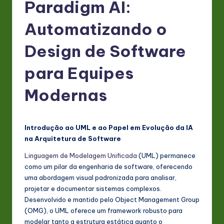
P
Paradigm AI:
o
Automatizando o
rt
Design de Software
u
g
para Equipes
u
Modernas
e
s
Introdução ao UML e ao Papel em Evolução da IA
e
na Arquitetura de Software
-
Linguagem de Modelagem Unificada
(UML) permanece
L
como um pilar da engenharia de software, oferecendo
uma abordagem visual padronizada para analisar,
a
projetar e documentar sistemas complexos.
t
Desenvolvido e mantido pelo Object Management Group
(OMG), o UML oferece um framework robusto para
e
modelar tanto a estrutura estática quanto o