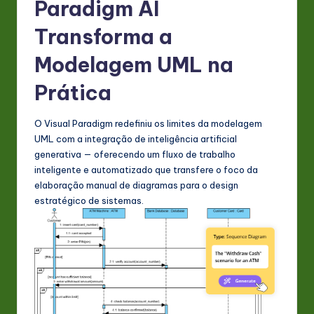
Paradigm AI
n
Transforma a
o
Modelagem UML na
v
Prática
a
ti
O Visual Paradigm redefiniu os limites da modelagem
o
UML com a integração de inteligência artificial
generativa — oferecendo um fluxo de trabalho
n
inteligente e automatizado que transfere o foco da
elaboração manual de diagramas para o design
estratégico de sistemas.