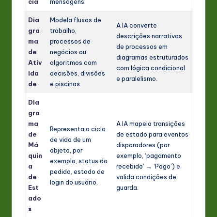
cia
mensagens.
Dia
Modela fluxos de
A IA converte
gra
trabalho,
descrições narrativas
ma
processos de
de processos em
de
negócios ou
diagramas estruturados
Ativ
algoritmos com
com lógica condicional
ida
decisões, divisões
e paralelismo.
de
e piscinas.
Dia
gra
ma
A IA mapeia transições
Representa o ciclo
de
de estado para eventos
de vida de um
Má
disparadores (por
objeto, por
quin
exemplo, ‘pagamento
exemplo, status do
a
recebido’ → ‘Pago’) e
pedido, estado de
de
valida condições de
login do usuário.
Est
guarda.
ado
s