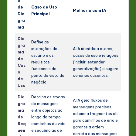
o
de
Caso de Uso
Melhoria com IA
Dia
Principal
gra
ma
Dia
Define as
gra
interações do
A IA identifica atores,
ma
usuário e os
casos de uso e relações
de
requisitos
(incluir, estender,
Cas
funcionais do
generalização) e sugere
o
ponto de vista do
cenários ausentes.
de
negócio.
Uso
Dia
Detalha as trocas
A IA gera fluxos de
gra
de mensagens
mensagens precisos,
ma
entre objetos ao
adiciona fragmentos alt
de
longo do tempo,
para caminhos de erro e
Seq
com linhas de vida
garante a ordem
uên
e sequências de
correta das mensagens.