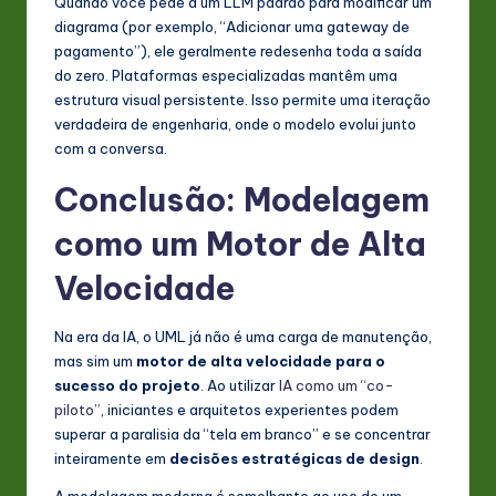
Quando você pede a um LLM padrão para modificar um
diagrama (por exemplo, “Adicionar uma gateway de
pagamento”), ele geralmente redesenha toda a saída
do zero. Plataformas especializadas mantêm uma
estrutura visual persistente. Isso permite uma iteração
verdadeira de engenharia, onde o modelo evolui junto
com a conversa.
Conclusão: Modelagem
como um Motor de Alta
Velocidade
Na era da IA, o UML já não é uma carga de manutenção,
mas sim um
motor de alta velocidade para o
sucesso do projeto
. Ao utilizar
IA como um “co-
piloto”
, iniciantes e arquitetos experientes podem
superar a paralisia da “tela em branco” e se concentrar
inteiramente em
decisões estratégicas de design
.
A modelagem moderna é semelhante ao uso de um