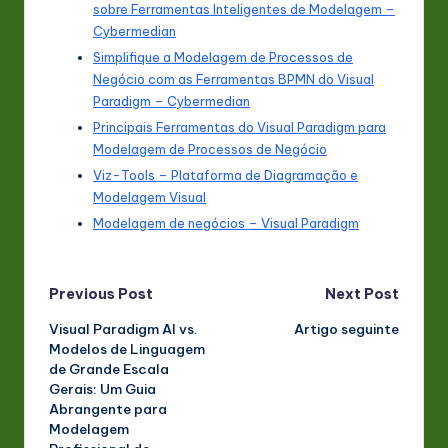
sobre Ferramentas Inteligentes de Modelagem –
Cybermedian
Simplifique a Modelagem de Processos de
Negócio com as Ferramentas BPMN do Visual
Paradigm – Cybermedian
Principais Ferramentas do Visual Paradigm para
Modelagem de Processos de Negócio
Viz-Tools – Plataforma de Diagramação e
Modelagem Visual
Modelagem de negócios – Visual Paradigm
Post
Previous Post
Next Post
Visual Paradigm AI vs.
Artigo seguinte
navigation
Modelos de Linguagem
de Grande Escala
Gerais: Um Guia
Abrangente para
Modelagem