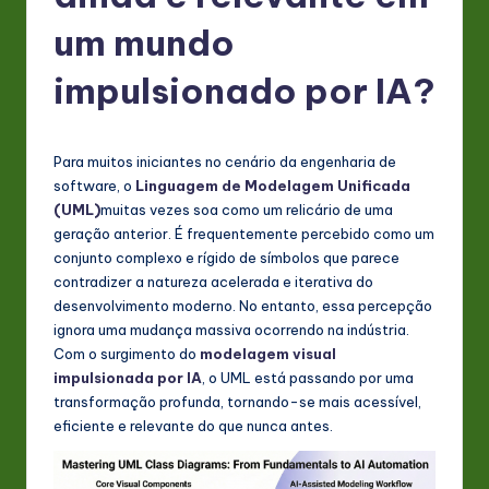
P
um mundo
o
rt
impulsionado por IA?
u
g
Para muitos iniciantes no cenário da engenharia de
u
software, o
Linguagem de Modelagem Unificada
(UML)
muitas vezes soa como um relicário de uma
e
geração anterior. É frequentemente percebido como um
s
conjunto complexo e rígido de símbolos que parece
contradizer a natureza acelerada e iterativa do
e
desenvolvimento moderno. No entanto, essa percepção
-
ignora uma mudança massiva ocorrendo na indústria.
Com o surgimento do
modelagem visual
L
impulsionada por IA
, o UML está passando por uma
a
transformação profunda, tornando-se mais acessível,
eficiente e relevante do que nunca antes.
t
e