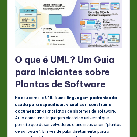
s
t
in
A
I
&
O que é UML? Um Guia
S
para Iniciantes sobre
o
Plantas de Software
ft
w
No seu cerne, o UML é uma
linguagem padronizada
a
usada para especificar, visualizar, construir e
documentar
os artefatos de sistemas de software.
r
Atua como uma linguagem pictórica universal que
e
permite que desenvolvedores e analistas criem “plantas
de software”. Em vez de pular diretamente para a
In