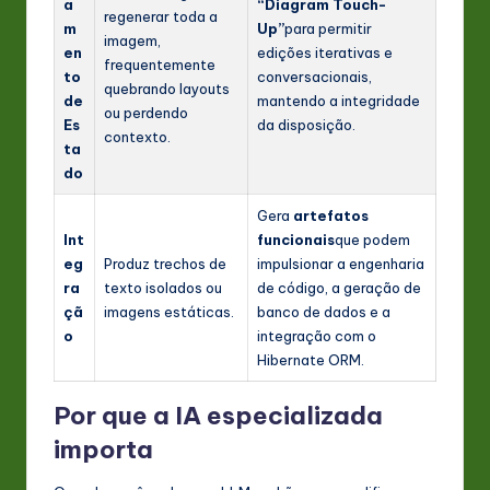
a
“Diagram Touch-
regenerar toda a
m
Up”
para permitir
imagem,
en
edições iterativas e
frequentemente
to
conversacionais,
quebrando layouts
de
mantendo a integridade
ou perdendo
Es
da disposição.
contexto.
ta
do
Gera
artefatos
Int
funcionais
que podem
eg
Produz trechos de
impulsionar a engenharia
ra
texto isolados ou
de código, a geração de
çã
imagens estáticas.
banco de dados e a
o
integração com o
Hibernate ORM.
Por que a IA especializada
importa