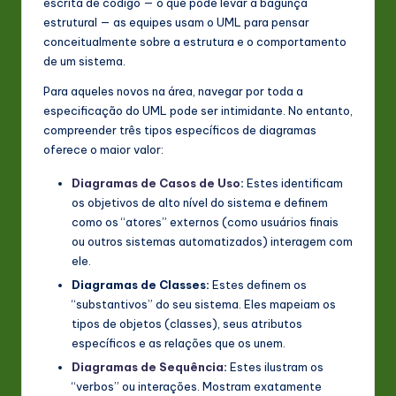
escrita de código — o que pode levar a bagunça
n
estrutural — as equipes usam o UML para pensar
conceitualmente sobre a estrutura e o comportamento
o
de um sistema.
v
Para aqueles novos na área, navegar por toda a
a
especificação do UML pode ser intimidante. No entanto,
compreender três tipos específicos de diagramas
ti
oferece o maior valor:
o
Diagramas de Casos de Uso
:
Estes identificam
n
os objetivos de alto nível do sistema e definem
como os “atores” externos (como usuários finais
ou outros sistemas automatizados) interagem com
ele.
Diagramas de Classes:
Estes definem os
“substantivos” do seu sistema. Eles mapeiam os
tipos de objetos (classes), seus atributos
específicos e as relações que os unem.
Diagramas de Sequência
:
Estes ilustram os
“verbos” ou interações. Mostram exatamente