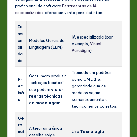
profissional de software.
Ferramentas de IA
especializadas
oferecem vantagens distintas:
Fu
nci
IA especializada (por
on
Modelos Gerais de
exemplo,
Visual
ali
Linguagem (LLM)
Paradigm
)
da
de
Treinado em padrões
Costumam produzir
Pr
como
UML 2.5
,
“esboços bonitos”
ec
garantindo que os
que podem
violar
isã
modelos sejam
regras técnicas
o
semanticamente e
de modelagem
.
tecnicamente corretos.
Ge
re
Alterar uma única
nci
Usa
Tecnologia
detalhe exige