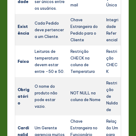
dade
ser únicos entre
mail
Única
os usuários.
Chave
Integri
Cada Pedido
Exist
Estrangeira do
dade
deve pertencer
ência
Pedido para o
Refer
a um Cliente.
Cliente
encial
Leituras de
Restrição
Restri
temperatura
CHECK na
ção
Faixa
devem estar
coluna de
CHEC
entre -50 e 50.
Temperatura
K
Restri
O nome do
Obrig
ção
produto não
NOT NULL na
atóri
de
pode estar
coluna de Nome
o
Nulida
vazio.
de
Chave
Relaç
Cardi
Um Gerente
Estrangeira no
ão Um
nalid
gerencia muitos
Funcionário
para