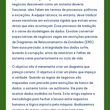
s
negócios descrevem como um sistema deveria
funcionar, eles falam em termos de processos, políticas
t
e exceções. A equipe técnica, no entanto, deve traduzir
in
essas narrativas em estruturas rígidas que evitam erros
antes que eles aconteçam. Esse processo de tradução
A
é o cerne da modelagem de dados. Envolve converter
I
expectativas de negócios vagas em restrições precisas
de Diagramas de Relacionamento de Entidades (ERD).
&
Sem essa precisão, a integridade dos dados sofre,
S
levando à corrupção, erros de relatórios e falhas de
sistema caras posteriormente no ciclo de vida.
o
O objetivo não é meramente criar um diagrama que
ft
pareça correto. O objetivo é criar um plano que impeça
w
a verdade. Quando as regras de negócios são
mapeadas com precisão para restrições de banco de
a
dados, o sistema torna-se autônomo. Ele para de
r
aceitar dados inválidos na fonte. Este artigo explora a
metodologia para fechar a lacuna entre requisitos
e
humanos e lógica imposta pela máquina. Analisaremos
In
os tipos de regras, como elas se mapeiam para