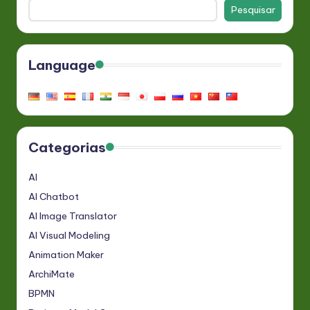
Pesquisar
Language
Categorias
AI
AI Chatbot
AI Image Translator
AI Visual Modeling
Animation Maker
ArchiMate
BPMN