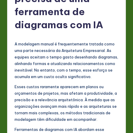
P
ferramenta de
o
rt
diagramas com IA
u
g
A modelagem manual é frequentemente tratada como
u
uma parte necessária da Arquitetura Empresarial. As
equipes aceitam o tempo gasto desenhando diagramas,
e
alinhando formas e atualizando relacionamentos como
s
inevitável. No entanto, com o tempo, esse esforço se
acumula em um custo oculto significativo.
e
Esses custos raramente aparecem em planos ou
-
orçamentos de projetos, mas afetam a produtividade, a
L
precisão e a relevância arquitetônica. À medida que as
organizações avançam mais rápido e as arquiteturas se
a
tornam mais complexas, os métodos tradicionais de
t
modelagem têm dificuldade em acompanhar.
e
Ferramentas de diagramas com IA abordam esse