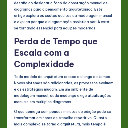
s
desafio ao deslocar o foco da construção manual de
diagramas para o pensamento arquitetônico. Este
t
artigo explora os custos ocultos da modelagem manual
in
e explica por que a diagramação assistida por IA está
se tornando essencial para equipes modernas.
A
Perda de Tempo que
I
Escala com a
&
S
Complexidade
o
Todo modelo de arquitetura cresce ao longo do tempo.
ft
Novos sistemas são adicionados, os processos evoluem
w
e as estratégias mudam. Em um ambiente de
modelagem manual, cada mudança exige atualizações
a
manuais em múltiplos diagramas.
r
O que começa com poucos minutos de edição pode se
e
transformar em horas de trabalho repetitivo. Quanto
mais complexa se torna a arquitetura, mais tempo é
In