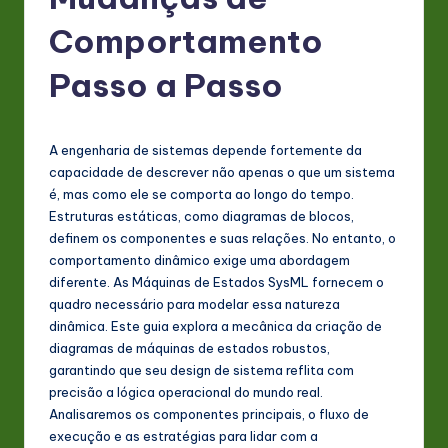
P
o
Comportamento
rt
Passo a Passo
u
g
A engenharia de sistemas depende fortemente da
u
capacidade de descrever não apenas o que um sistema
e
é, mas como ele se comporta ao longo do tempo.
Estruturas estáticas, como diagramas de blocos,
s
definem os componentes e suas relações. No entanto, o
e
comportamento dinâmico exige uma abordagem
diferente. As Máquinas de Estados SysML fornecem o
-
quadro necessário para modelar essa natureza
L
dinâmica. Este guia explora a mecânica da criação de
diagramas de máquinas de estados robustos,
a
garantindo que seu design de sistema reflita com
t
precisão a lógica operacional do mundo real.
Analisaremos os componentes principais, o fluxo de
e
execução e as estratégias para lidar com a