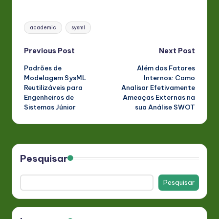
Tags:
academic
sysml
Post
Previous Post
Next Post
Padrões de
Além dos Fatores
navigation
Modelagem SysML
Internos: Como
Reutilizáveis para
Analisar Efetivamente
Engenheiros de
Ameaças Externas na
Sistemas Júnior
sua Análise SWOT
Pesquisar
Pesquisar