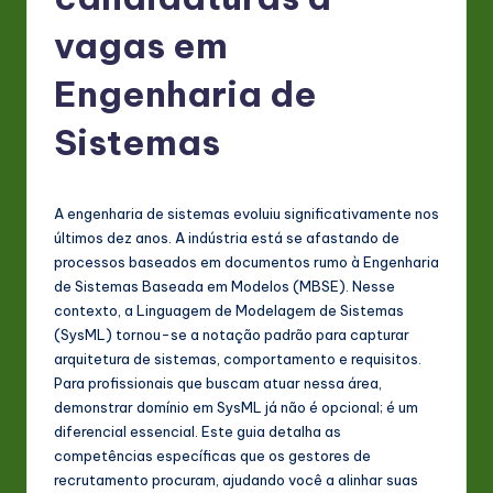
P
o
vagas em
rt
Engenharia de
u
Sistemas
g
u
e
A engenharia de sistemas evoluiu significativamente nos
últimos dez anos. A indústria está se afastando de
s
processos baseados em documentos rumo à Engenharia
e
de Sistemas Baseada em Modelos (MBSE). Nesse
contexto, a Linguagem de Modelagem de Sistemas
-
(SysML) tornou-se a notação padrão para capturar
L
arquitetura de sistemas, comportamento e requisitos.
Para profissionais que buscam atuar nessa área,
a
demonstrar domínio em SysML já não é opcional; é um
t
diferencial essencial. Este guia detalha as
competências específicas que os gestores de
e
recrutamento procuram, ajudando você a alinhar suas