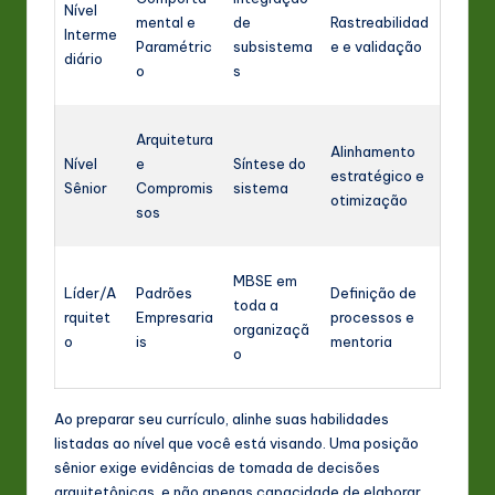
Nível
mental e
de
Rastreabilidad
Interme
Paramétric
subsistema
e e validação
diário
o
s
Arquitetura
Alinhamento
Nível
e
Síntese do
estratégico e
Sênior
Compromis
sistema
otimização
sos
MBSE em
Líder/A
Padrões
Definição de
toda a
rquitet
Empresaria
processos e
organizaçã
o
is
mentoria
o
Ao preparar seu currículo, alinhe suas habilidades
listadas ao nível que você está visando. Uma posição
sênior exige evidências de tomada de decisões
arquitetônicas, e não apenas capacidade de elaborar