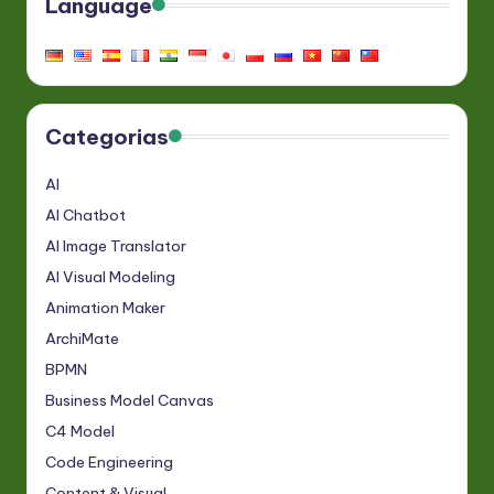
Language
Categorias
AI
AI Chatbot
AI Image Translator
AI Visual Modeling
Animation Maker
ArchiMate
BPMN
Business Model Canvas
C4 Model
Code Engineering
Content & Visual