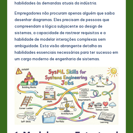
s
habilidades às demandas atuais da indústria.
t
Empregadores não procuram apenas alguém que saiba
desenhar diagramas. Eles precisam de pessoas que
in
compreendam a lógica subjacente ao design de
A
sistemas, a capacidade de rastrear requisitos e a
habilidade de modelar interações complexas sem
I
ambiguidade. Esta visão abrangente detalha as
&
habilidades essenciais necessárias para ter sucesso em
um cargo moderno de engenharia de sistemas.
S
o
ft
w
a
r
e
In