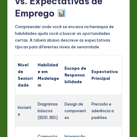
vs. Expectativas de
Emprego
Compreender onde você se encaixa na hierarquia de
habilidades ajuda você a buscar as oportunidades
certas. A tabela abaixo descreve as expectativas
típicas para diferentes níveis de senioridade.
Nível
Habilidad
Escopo de
de
e em
Expectativa
Responsa
Seniori
Modelage
Principal
bilidade
dade
m
Diagramas
Design de
Precisão e
Iniciant
básicos
component
aderência a
e
(BDD, IBD)
es
padrões
Comporta
Integração