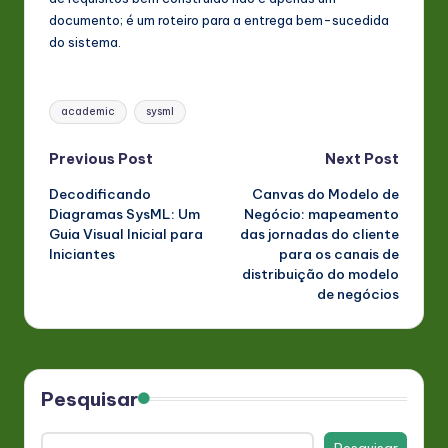
documento; é um roteiro para a entrega bem-sucedida
do sistema.
Tags:
academic
sysml
Post
Previous Post
Next Post
Decodificando
Canvas do Modelo de
navigation
Diagramas SysML: Um
Negócio: mapeamento
Guia Visual Inicial para
das jornadas do cliente
Iniciantes
para os canais de
distribuição do modelo
de negócios
Pesquisar