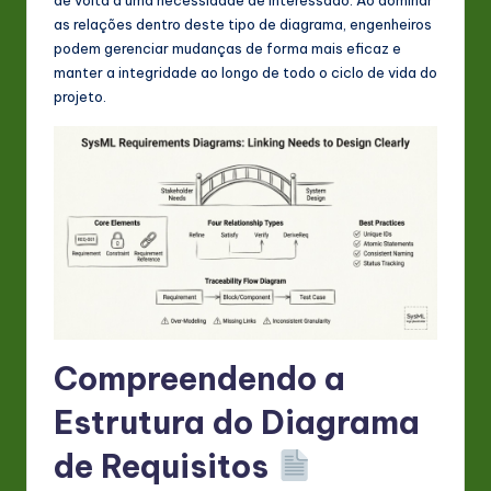
s
as relações dentro deste tipo de diagrama, engenheiros
t
podem gerenciar mudanças de forma mais eficaz e
manter a integridade ao longo de todo o ciclo de vida do
in
projeto.
A
I
&
S
o
ft
w
Compreendendo a
a
r
Estrutura do Diagrama
e
de Requisitos
In