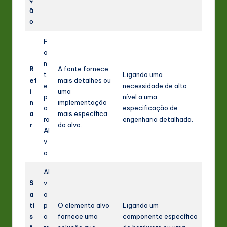
ã
o
F
o
n
R
A fonte fornece
t
Ligando uma
ef
mais detalhes ou
e
necessidade de alto
i
uma
p
nível a uma
n
implementação
a
especificação de
a
mais específica
ra
engenharia detalhada.
r
do alvo.
Al
v
o
Al
S
v
a
o
ti
p
O elemento alvo
Ligando um
s
a
fornece uma
componente específico