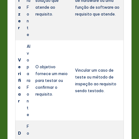
f
ra
solução que
de hardware ou uma
a
F
atende ao
função de software ao
z
o
requisito.
requisito que atende.
e
n
r
t
e
Al
v
V
o
e
p
O objetivo
Vincular um caso de
ri
a
fornece um meio
teste ou método de
fi
ra
para testar ou
inspeção ao requisito
c
F
confirmar o
sendo testado.
a
o
requisito.
r
n
t
e
F
D
o