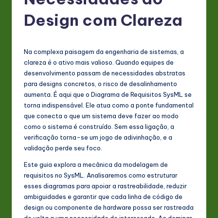
P
o
Design com Clareza
rt
u
Na complexa paisagem da engenharia de sistemas, a
g
clareza é o ativo mais valioso. Quando equipes de
desenvolvimento passam de necessidades abstratas
u
para designs concretos, o risco de desalinhamento
e
aumenta. É aqui que o Diagrama de Requisitos SysML se
torna indispensável. Ele atua como a ponte fundamental
s
que conecta o que um sistema deve fazer ao modo
e
como o sistema é construído. Sem essa ligação, a
verificação torna-se um jogo de adivinhação, e a
-
validação perde seu foco.
L
Este guia explora a mecânica da modelagem de
a
requisitos no SysML. Analisaremos como estruturar
esses diagramas para apoiar a rastreabilidade, reduzir
t
ambiguidades e garantir que cada linha de código de
e
design ou componente de hardware possa ser rastreada
de volta a uma necessidade de interessado. Ao dominar