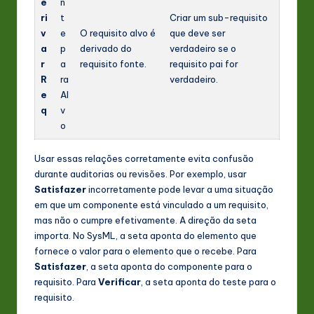
e
n
ri
t
Criar um sub-requisito
v
e
O requisito alvo é
que deve ser
a
p
derivado do
verdadeiro se o
r
a
requisito fonte.
requisito pai for
R
ra
verdadeiro.
e
Al
q
v
o
Usar essas relações corretamente evita confusão
durante auditorias ou revisões. Por exemplo, usar
Satisfazer
incorretamente pode levar a uma situação
em que um componente está vinculado a um requisito,
mas não o cumpre efetivamente. A direção da seta
importa. No SysML, a seta aponta do elemento que
fornece o valor para o elemento que o recebe. Para
Satisfazer
, a seta aponta do componente para o
requisito. Para
Verificar
, a seta aponta do teste para o
requisito.