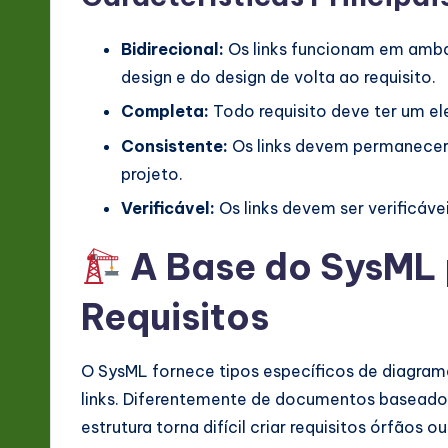
v
Bidirecional:
Os links funcionam em ambas
a
design e do design de volta ao requisito.
ti
Completa:
Todo requisito deve ter um e
o
Consistente:
Os links devem permanecer 
projeto.
n
Verificável:
Os links devem ser verificáve
A Base do SysML 
Requisitos
O SysML fornece tipos específicos de diagram
links. Diferentemente de documentos baseado
estrutura torna difícil criar requisitos órfãos