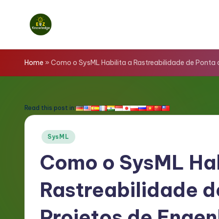
Skip
to
E
content
z
Home
»
Como o SysML Habilita a Rastreabilidade de Ponta 
K
n
Read this post in:
o
Posted
SysML
w
in
Como o SysML Hab
l
Rastreabilidade d
e
d
Projetos de Engen