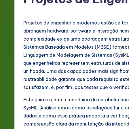
g
e
Projetos de engenharia modernos estão se to
P
abrangem hardware, software e interação huma
complexidade exige uma abordagem estruturad
o
Sistemas Baseada em Modelos (MBSE) fornece 
rt
Linguagem de Modelagem de Sistemas (SysML)
que engenheiros representem estruturas de si
u
unificada. Uma das capacidades mais significat
g
rastreabilidade garante que cada requisito es
satisfazem, e, por fim, aos testes que o verifi
u
Este guia explora a mecânica da estabelecime
e
SysML. Analisaremos como as relações funci
s
dados e como essa prática impacta a verifica
compreensão clara da manutenção da integrida
e