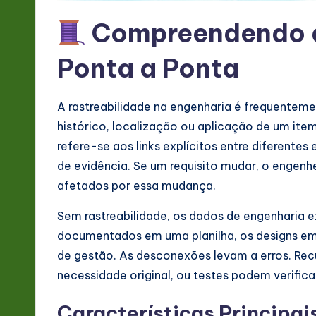
&
Compreendendo a
S
Ponta a Ponta
o
ft
A rastreabilidade na engenharia é frequentem
w
histórico, localização ou aplicação de um ite
refere-se aos links explícitos entre diferente
a
de evidência. Se um requisito mudar, o engenh
r
afetados por essa mudança.
e
Sem rastreabilidade, os dados de engenharia e
documentados em uma planilha, os designs em
In
de gestão. As desconexões levam a erros. Re
n
necessidade original, ou testes podem verifica
o
Características Principai