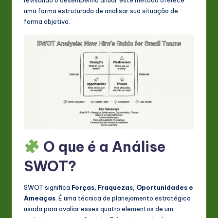
s
uma forma estruturada de analisar sua situação de
t
forma objetiva.
in
A
I
&
S
o
ft
O que é a Análise
w
SWOT?
a
r
SWOT significa
Forças, Fraquezas, Oportunidades e
e
Ameaças
. É uma técnica de planejamento estratégico
usada para avaliar esses quatro elementos de um
In