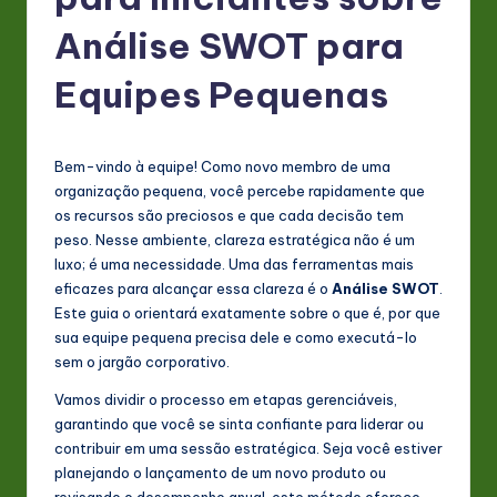
P
o
Análise SWOT para
rt
Equipes Pequenas
u
g
Bem-vindo à equipe! Como novo membro de uma
u
organização pequena, você percebe rapidamente que
e
os recursos são preciosos e que cada decisão tem
peso. Nesse ambiente, clareza estratégica não é um
s
luxo; é uma necessidade. Uma das ferramentas mais
e
eficazes para alcançar essa clareza é o
Análise SWOT
.
Este guia o orientará exatamente sobre o que é, por que
-
sua equipe pequena precisa dele e como executá-lo
L
sem o jargão corporativo.
a
Vamos dividir o processo em etapas gerenciáveis,
garantindo que você se sinta confiante para liderar ou
t
contribuir em uma sessão estratégica. Seja você estiver
e
planejando o lançamento de um novo produto ou
revisando o desempenho anual, este método oferece