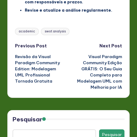
com responsáveis e prazos.
Revise e atualize a análise regularmente.
Tags:
academic
swot analysis
Post
Previous Post
Next Post
Revisão da Visual
Visual Paradigm
navigation
Paradigm Community
Community Edição
Edition: Modelagem
GRÁTIS: O Seu Guia
UML Profissional
Completo para
Tornada Gratuita
Modelagem UML com
Melhoria por IA
Pesquisar
Pesquisar