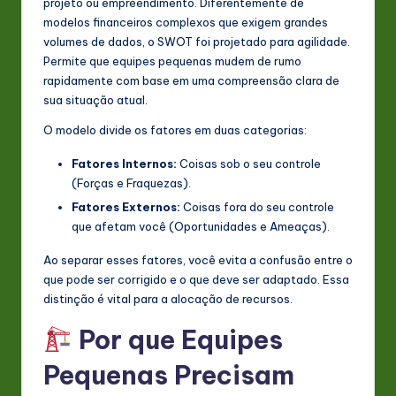
projeto ou empreendimento. Diferentemente de
n
modelos financeiros complexos que exigem grandes
volumes de dados, o SWOT foi projetado para agilidade.
o
Permite que equipes pequenas mudem de rumo
v
rapidamente com base em uma compreensão clara de
sua situação atual.
a
O modelo divide os fatores em duas categorias:
ti
Fatores Internos:
Coisas sob o seu controle
o
(Forças e Fraquezas).
n
Fatores Externos:
Coisas fora do seu controle
que afetam você (Oportunidades e Ameaças).
Ao separar esses fatores, você evita a confusão entre o
que pode ser corrigido e o que deve ser adaptado. Essa
distinção é vital para a alocação de recursos.
Por que Equipes
Pequenas Precisam