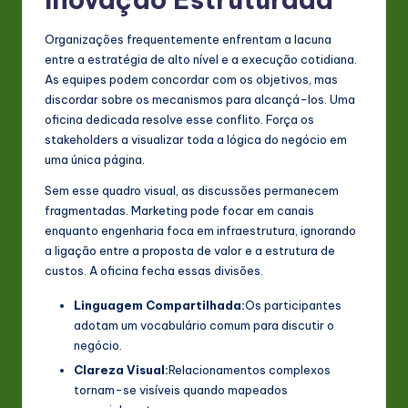
n
Organizações frequentemente enfrentam a lacuna
o
entre a estratégia de alto nível e a execução cotidiana.
As equipes podem concordar com os objetivos, mas
v
discordar sobre os mecanismos para alcançá-los. Uma
a
oficina dedicada resolve esse conflito. Força os
stakeholders a visualizar toda a lógica do negócio em
ti
uma única página.
o
Sem esse quadro visual, as discussões permanecem
n
fragmentadas. Marketing pode focar em canais
enquanto engenharia foca em infraestrutura, ignorando
a ligação entre a proposta de valor e a estrutura de
custos. A oficina fecha essas divisões.
Linguagem Compartilhada:
Os participantes
adotam um vocabulário comum para discutir o
negócio.
Clareza Visual:
Relacionamentos complexos
tornam-se visíveis quando mapeados