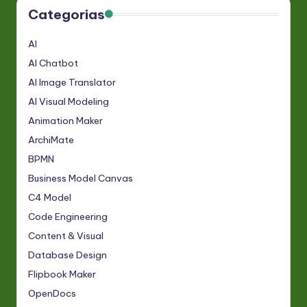
Categorias
AI
AI Chatbot
AI Image Translator
AI Visual Modeling
Animation Maker
ArchiMate
BPMN
Business Model Canvas
C4 Model
Code Engineering
Content & Visual
Database Design
Flipbook Maker
OpenDocs