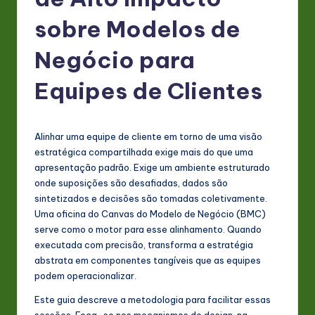
P
o
sobre Modelos de
rt
Negócio para
u
Equipes de Clientes
g
u
e
Alinhar uma equipe de cliente em torno de uma visão
estratégica compartilhada exige mais do que uma
s
apresentação padrão. Exige um ambiente estruturado
e
onde suposições são desafiadas, dados são
sintetizados e decisões são tomadas coletivamente.
-
Uma oficina do Canvas do Modelo de Negócio (BMC)
L
serve como o motor para esse alinhamento. Quando
executada com precisão, transforma a estratégia
a
abstrata em componentes tangíveis que as equipes
t
podem operacionalizar.
e
Este guia descreve a metodologia para facilitar essas
sessões. Foca-se nos mecanismos de design, na