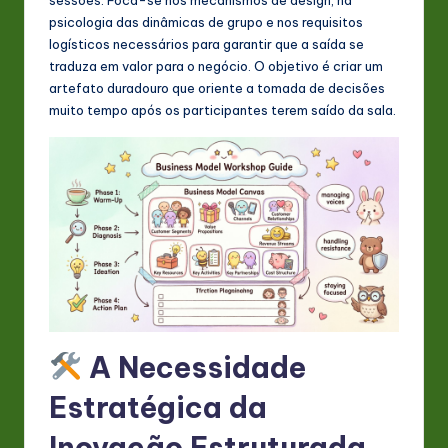
s
psicologia das dinâmicas de grupo e nos requisitos
t
logísticos necessários para garantir que a saída se
traduza em valor para o negócio. O objetivo é criar um
in
artefato duradouro que oriente a tomada de decisões
A
muito tempo após os participantes terem saído da sala.
I
&
S
o
ft
w
a
A Necessidade
r
Estratégica da
e
Inovação Estruturada
In