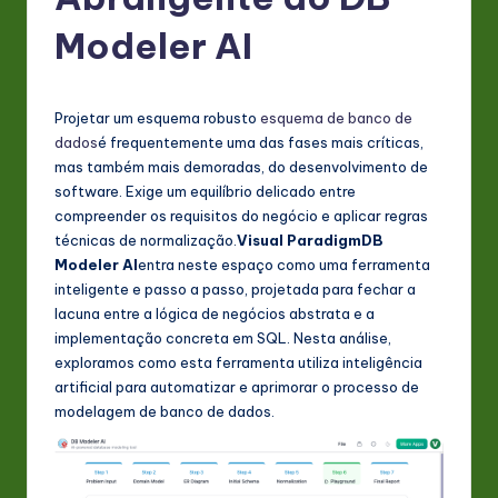
P
o
Modeler AI
rt
u
Projetar um esquema robusto
esquema de banco de
g
dados
é frequentemente uma das fases mais críticas,
mas também mais demoradas, do desenvolvimento de
u
software. Exige um equilíbrio delicado entre
e
compreender os requisitos do negócio e aplicar regras
técnicas de normalização.
Visual Paradigm
DB
s
Modeler AI
entra neste espaço como uma ferramenta
e
inteligente e passo a passo, projetada para fechar a
lacuna entre a lógica de negócios abstrata e a
-
implementação concreta em SQL. Nesta análise,
L
exploramos como esta ferramenta utiliza inteligência
artificial para automatizar e aprimorar o processo de
a
modelagem de banco de dados.
t
e