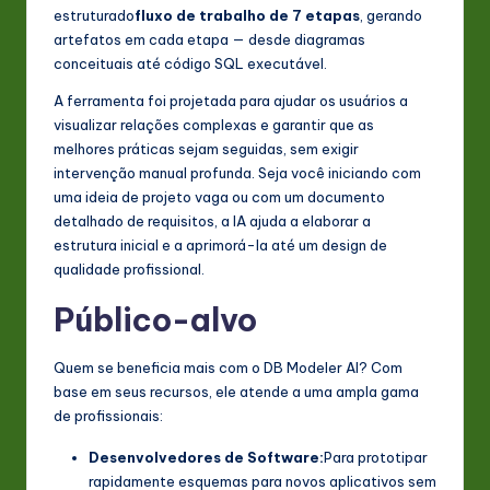
estruturado
fluxo de trabalho de 7 etapas
, gerando
n
artefatos em cada etapa — desde diagramas
o
conceituais até código SQL executável.
v
A ferramenta foi projetada para ajudar os usuários a
visualizar relações complexas e garantir que as
a
melhores práticas sejam seguidas, sem exigir
ti
intervenção manual profunda. Seja você iniciando com
uma ideia de projeto vaga ou com um documento
o
detalhado de requisitos, a IA ajuda a elaborar a
n
estrutura inicial e a aprimorá-la até um design de
qualidade profissional.
Público-alvo
Quem se beneficia mais com o DB Modeler AI? Com
base em seus recursos, ele atende a uma ampla gama
de profissionais:
Desenvolvedores de Software:
Para prototipar
rapidamente esquemas para novos aplicativos sem