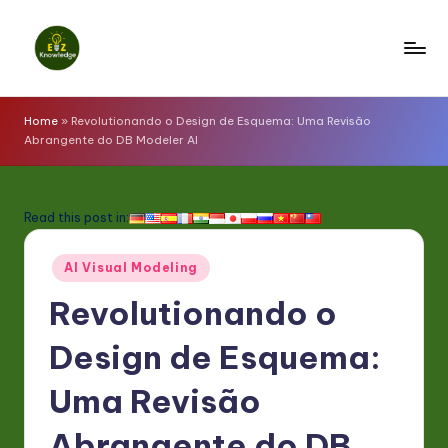
Skip
to
E
content
z
Home
»
Revolutionando o Design de Esquema: Uma Revisão
Abrangente do DB Modeler AI
K
n
o
Read this post in:
w
Posted
AI Visual Modeling
l
in
Revolutionando o
e
d
Design de Esquema:
g
Uma Revisão
e
Abrangente do DB