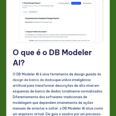
s
t
in
A
I
&
O que é o DB Modeler
S
AI?
o
ft
O DB Modeler AI é uma ferramenta de design guiada
de
w
design de banco de dados
que utiliza inteligência
artificial para transformar descrições de alto nível em
a
esquemas de banco de dados totalmente normalizados.
r
Diferentemente dos softwares tradicionais de
modelagem que dependem inteiramente de ações
e
manuais de arrastar e soltar, o DB Modeler AI atua como
In
um arquiteto virtual. Ele guia o usuário por um processo