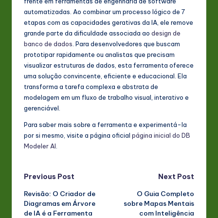
frente em ferramentas de engenharia de software
automatizadas. Ao combinar um processo lógico de 7
etapas com as capacidades gerativas da IA, ele remove
grande parte da dificuldade associada ao
design de
banco de dados
. Para desenvolvedores que buscam
prototipar rapidamente ou analistas que precisam
visualizar estruturas de dados, esta ferramenta oferece
uma solução convincente, eficiente e educacional. Ela
transforma a tarefa complexa e abstrata de
modelagem em um fluxo de trabalho visual, interativo e
gerenciável.
Para saber mais sobre a ferramenta e experimentá-la
por si mesmo, visite a página oficial
página inicial do DB
Modeler AI
.
Post
Previous Post
Next Post
Revisão: O Criador de
O Guia Completo
navigation
Diagramas em Árvore
sobre Mapas Mentais
de IA é a Ferramenta
com Inteligência