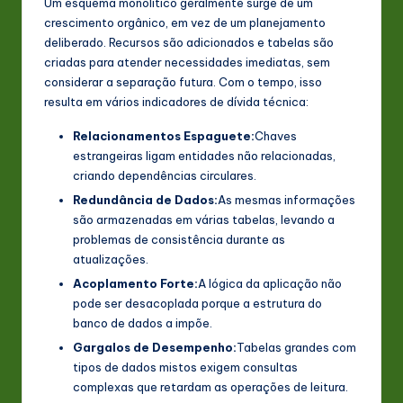
Um esquema monolítico geralmente surge de um
n
crescimento orgânico, em vez de um planejamento
deliberado. Recursos são adicionados e tabelas são
o
criadas para atender necessidades imediatas, sem
v
considerar a separação futura. Com o tempo, isso
resulta em vários indicadores de dívida técnica:
a
Relacionamentos Espaguete:
Chaves
ti
estrangeiras ligam entidades não relacionadas,
o
criando dependências circulares.
n
Redundância de Dados:
As mesmas informações
são armazenadas em várias tabelas, levando a
problemas de consistência durante as
atualizações.
Acoplamento Forte:
A lógica da aplicação não
pode ser desacoplada porque a estrutura do
banco de dados a impõe.
Gargalos de Desempenho:
Tabelas grandes com
tipos de dados mistos exigem consultas
complexas que retardam as operações de leitura.