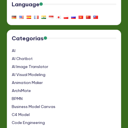
Language
Categorias
AI
AI Chatbot
AI Image Translator
AI Visual Modeling
Animation Maker
ArchiMate
BPMN
Business Model Canvas
C4 Model
Code Engineering