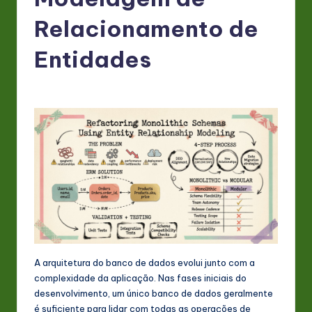
P
o
Relacionamento de
rt
Entidades
u
g
u
e
s
e
-
L
a
A arquitetura do banco de dados evolui junto com a
t
complexidade da aplicação. Nas fases iniciais do
desenvolvimento, um único banco de dados geralmente
e
é suficiente para lidar com todas as operações de