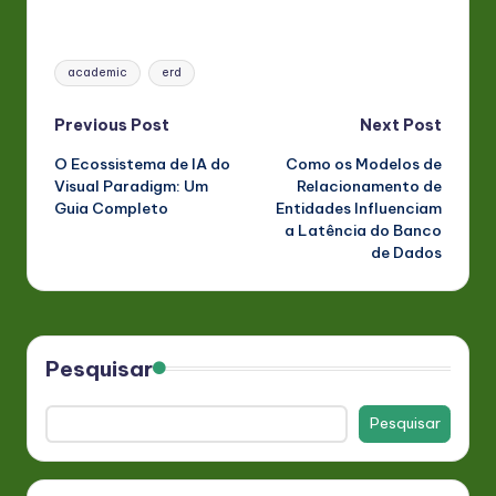
Tags:
academic
erd
Post
Previous Post
Next Post
O Ecossistema de IA do
Como os Modelos de
navigation
Visual Paradigm: Um
Relacionamento de
Guia Completo
Entidades Influenciam
a Latência do Banco
de Dados
Pesquisar
Pesquisar