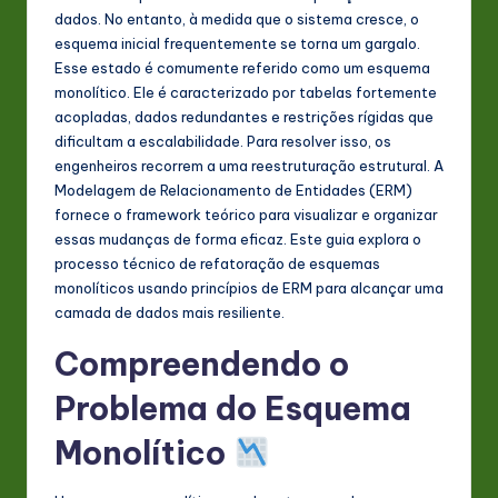
s
dados. No entanto, à medida que o sistema cresce, o
esquema inicial frequentemente se torna um gargalo.
t
Esse estado é comumente referido como um esquema
in
monolítico. Ele é caracterizado por tabelas fortemente
acopladas, dados redundantes e restrições rígidas que
A
dificultam a escalabilidade. Para resolver isso, os
I
engenheiros recorrem a uma reestruturação estrutural. A
Modelagem de Relacionamento de Entidades (ERM)
&
fornece o framework teórico para visualizar e organizar
S
essas mudanças de forma eficaz. Este guia explora o
processo técnico de refatoração de esquemas
o
monolíticos usando princípios de ERM para alcançar uma
ft
camada de dados mais resiliente.
w
Compreendendo o
a
Problema do Esquema
r
Monolítico
e
In