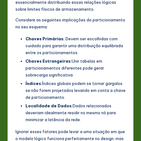
essencialmente distribuindo essas relações lógicas
n
sobre limites físicos de armazenamento.
o
Considere as seguintes implicações do particionamento
no seu esquema:
v
a
Chaves Primárias:
Devem ser escolhidas com
cuidado para garantir uma distribuição equilibrada
ti
entre os particionamentos.
o
Chaves Estrangeiras:
Unir tabelas em
particionamentos diferentes pode gerar
n
sobrecarga significativa.
Índices:
Índices globais podem se tornar gargalos
se não forem projetados levando em conta a chave
de particionamento.
Localidade de Dados:
Dados relacionados
deveriam idealmente residir no mesmo nó para
minimizar a latência da rede.
Ignorar esses fatores pode levar a uma situação em que
o modelo lógico funciona perfeitamente no design, mas