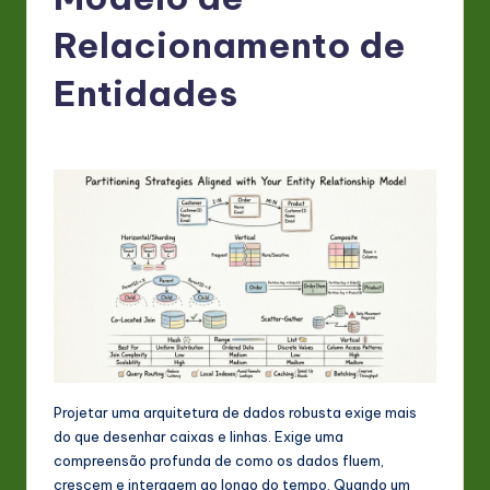
P
o
Relacionamento de
rt
Entidades
u
g
u
e
s
e
-
L
a
Projetar uma arquitetura de dados robusta exige mais
t
do que desenhar caixas e linhas. Exige uma
compreensão profunda de como os dados fluem,
e
crescem e interagem ao longo do tempo. Quando um