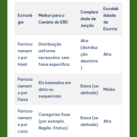
Escalab
Complexi
Estraté
Melhor para o
ilidade
dade de
gia
Cenário do ERD
de
Junção
Escrita
Alta
Particio
Distribuição
(distribui
nament
uniforme
ção
Alta
o por
necessária, sem
aleatória
Hash
faixa específica
)
Particio
IDs baseados em
nament
Baixa (se
data ou
Média
o por
alinhada)
sequenciais
Faixa
Particio
Categorias fixas
nament
Baixa (se
(por exemplo,
Alta
o por
alinhada)
Região, Status)
Lista