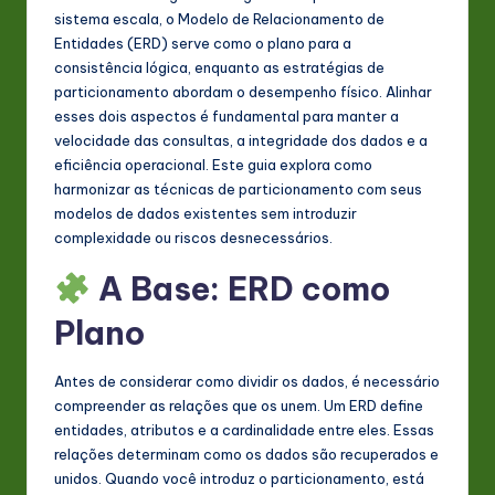
s
sistema escala, o Modelo de Relacionamento de
Entidades (ERD) serve como o plano para a
t
consistência lógica, enquanto as estratégias de
in
particionamento abordam o desempenho físico. Alinhar
esses dois aspectos é fundamental para manter a
A
velocidade das consultas, a integridade dos dados e a
I
eficiência operacional. Este guia explora como
harmonizar as técnicas de particionamento com seus
&
modelos de dados existentes sem introduzir
S
complexidade ou riscos desnecessários.
o
A Base: ERD como
ft
Plano
w
a
Antes de considerar como dividir os dados, é necessário
compreender as relações que os unem. Um ERD define
r
entidades, atributos e a cardinalidade entre eles. Essas
e
relações determinam como os dados são recuperados e
unidos. Quando você introduz o particionamento, está
In