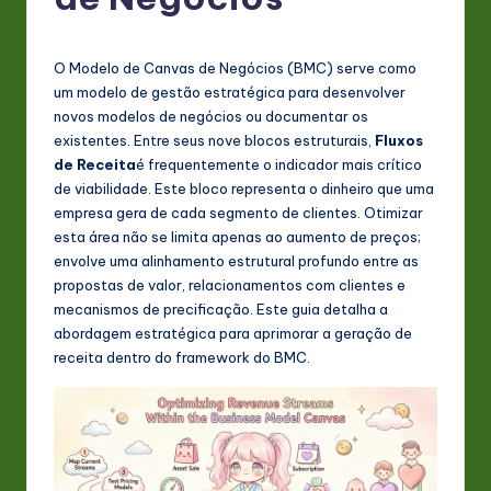
P
o
rt
O Modelo de Canvas de Negócios (BMC) serve como
um modelo de gestão estratégica para desenvolver
u
novos modelos de negócios ou documentar os
g
existentes. Entre seus nove blocos estruturais,
Fluxos
de Receita
é frequentemente o indicador mais crítico
u
de viabilidade. Este bloco representa o dinheiro que uma
e
empresa gera de cada segmento de clientes. Otimizar
esta área não se limita apenas ao aumento de preços;
s
envolve uma alinhamento estrutural profundo entre as
e
propostas de valor, relacionamentos com clientes e
mecanismos de precificação. Este guia detalha a
-
abordagem estratégica para aprimorar a geração de
L
receita dentro do framework do BMC.
a
t
e