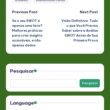
academic
business model canvas
Post
Previous Post
Next Post
Se o seu SWOT é
Visão Definitiva: Tudo
navigation
apenas uma lista?
o que Você Precisa
Melhores práticas
Saber sobre a Análise
para criar insights
SWOT Antes de Sua
acionáveis, e não
Primeira Prova
apenas dados
Pesquisar
Pesquisar
Language