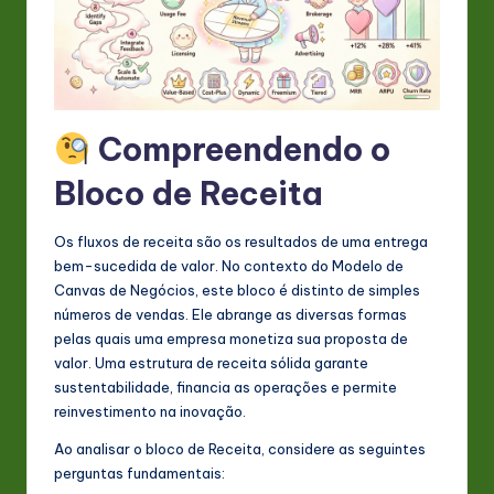
s
t
in
A
Compreendendo o
I
Bloco de Receita
&
S
Os fluxos de receita são os resultados de uma entrega
o
bem-sucedida de valor. No contexto do Modelo de
Canvas de Negócios, este bloco é distinto de simples
ft
números de vendas. Ele abrange as diversas formas
w
pelas quais uma empresa monetiza sua proposta de
valor. Uma estrutura de receita sólida garante
a
sustentabilidade, financia as operações e permite
r
reinvestimento na inovação.
e
Ao analisar o bloco de Receita, considere as seguintes
perguntas fundamentais:
In