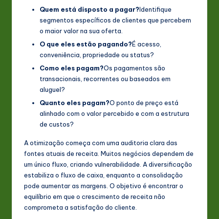
Quem está disposto a pagar?
Identifique
n
segmentos específicos de clientes que percebem
o
o maior valor na sua oferta.
v
O que eles estão pagando?
É acesso,
conveniência, propriedade ou status?
a
Como eles pagam?
Os pagamentos são
ti
transacionais, recorrentes ou baseados em
aluguel?
o
Quanto eles pagam?
O ponto de preço está
n
alinhado com o valor percebido e com a estrutura
de custos?
A otimização começa com uma auditoria clara das
fontes atuais de receita. Muitos negócios dependem de
um único fluxo, criando vulnerabilidade. A diversificação
estabiliza o fluxo de caixa, enquanto a consolidação
pode aumentar as margens. O objetivo é encontrar o
equilíbrio em que o crescimento de receita não
comprometa a satisfação do cliente.