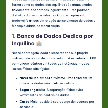
forma como os dados dos inquilinos são armazenados
n
fisicamente e separados logicamente. Três padrões
o
distintos dominam a indústria. Cada um apresenta
trade-offs únicos em relação ao isolamento de dados e
v
à complexidade de manutenção.
a
1. Banco de Dados Dedica por
ti
Inquilino
o
Neste abordagem, cada cliente recebe sua própria
n
instância de banco de dados isolada. A estrutura do ERD
permanece idêntica em todas as instâncias, mas os
limites físicos são rígidos.
Nível de Isolamento:
Máximo. Uma falha em um
banco de dados não afeta os outros.
Segurança:
Alta. A separação física evita
vazamentos acidentais de dados.
Custo:
Maior devido à sobrecarga de recursos por
instância.