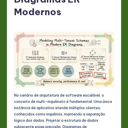
P
o
Modernos
rt
u
g
u
e
s
e
-
L
No cenário de arquitetura de software escalável, o
conceito de multi-inquilinato é fundamental. Uma única
a
instância de aplicativo atende múltiplos clientes,
t
conhecidos como inquilinos, mantendo a separação
lógica dos dados. Projetar a estrutura de dados
e
subjacente exige precisão. Diagramas de