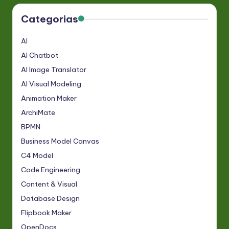
Categorias
AI
AI Chatbot
AI Image Translator
AI Visual Modeling
Animation Maker
ArchiMate
BPMN
Business Model Canvas
C4 Model
Code Engineering
Content & Visual
Database Design
Flipbook Maker
OpenDocs