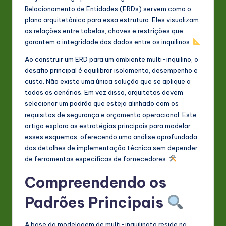
s
Relacionamento de Entidades (ERDs) servem como o
plano arquitetônico para essa estrutura. Eles visualizam
t
as relações entre tabelas, chaves e restrições que
in
garantem a integridade dos dados entre os inquilinos.
A
Ao construir um ERD para um ambiente multi-inquilino, o
desafio principal é equilibrar isolamento, desempenho e
I
custo. Não existe uma única solução que se aplique a
&
todos os cenários. Em vez disso, arquitetos devem
selecionar um padrão que esteja alinhado com os
S
requisitos de segurança e orçamento operacional. Este
o
artigo explora as estratégias principais para modelar
esses esquemas, oferecendo uma análise aprofundada
ft
dos detalhes de implementação técnica sem depender
w
de ferramentas específicas de fornecedores.
a
Compreendendo os
r
Padrões Principais
e
In
A base da modelagem de multi-inquilinato reside na