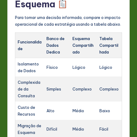
Esquema
Para tomar uma decisão informada, compare o impacto
operacional de cada estratégia usando a tabela abaixo.
Banco de
Esquema
Tabela
Funcionalida
Dados
Compartilh
Compartil
de
Dedica
ado
hada
Isolamento
Físico
Lógico
Lógico
de Dados
Complexida
de da
Simples
Complexo
Complexo
Consulta
Custo de
Alto
Médio
Baixo
Recursos
Migração de
Difícil
Médio
Fácil
Esquema