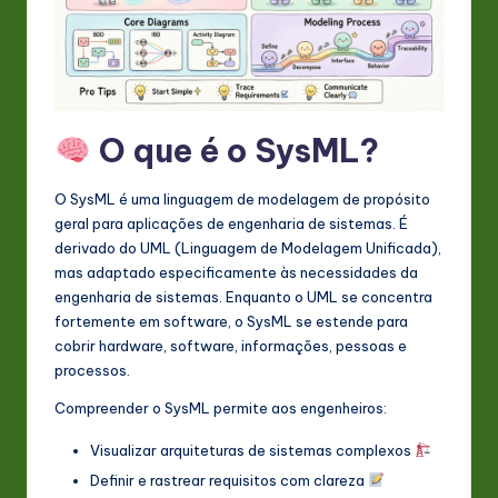
s
t
in
A
O que é o SysML?
I
&
O SysML é uma linguagem de modelagem de propósito
geral para aplicações de engenharia de sistemas. É
S
derivado do UML (Linguagem de Modelagem Unificada),
o
mas adaptado especificamente às necessidades da
engenharia de sistemas. Enquanto o UML se concentra
ft
fortemente em software, o SysML se estende para
w
cobrir hardware, software, informações, pessoas e
processos.
a
Compreender o SysML permite aos engenheiros:
r
Visualizar arquiteturas de sistemas complexos
e
Definir e rastrear requisitos com clareza
In