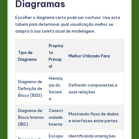
Diagramas
Escolher o diagrama certo pode ser confuso. Use esta
tabela para determinar qual visualização melhor se
adapta à sua tarefa atual de modelagem.
Propósi
Tipo de
to
Melhor Utilizado Para
Diagrama
Princip
al
Hierarq
Diagrama de
uia do
Definindo componentes e
Definição de
Sistem
suas relações
Bloco (BDD)
a
Diagrama de
Conect
Mostrando fluxo de dados
Bloco Interno
ividade
e interfaces entre partes
(IBD)
Interna
Escopo
Identificando interações