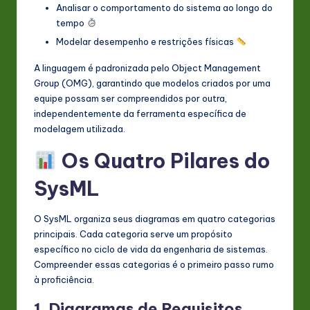
Analisar o comportamento do sistema ao longo do
n
tempo
o
Modelar desempenho e restrições físicas
v
A linguagem é padronizada pelo Object Management
Group (OMG), garantindo que modelos criados por uma
a
equipe possam ser compreendidos por outra,
ti
independentemente da ferramenta específica de
modelagem utilizada.
o
n
Os Quatro Pilares do
SysML
O SysML organiza seus diagramas em quatro categorias
principais. Cada categoria serve um propósito
específico no ciclo de vida da engenharia de sistemas.
Compreender essas categorias é o primeiro passo rumo
à proficiência.
1. Diagramas de Requisitos