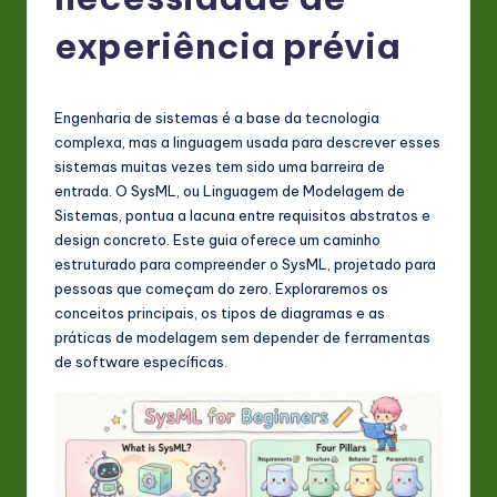
P
o
experiência prévia
rt
u
Engenharia de sistemas é a base da tecnologia
g
complexa, mas a linguagem usada para descrever esses
sistemas muitas vezes tem sido uma barreira de
u
entrada. O SysML, ou Linguagem de Modelagem de
e
Sistemas, pontua a lacuna entre requisitos abstratos e
design concreto. Este guia oferece um caminho
s
estruturado para compreender o SysML, projetado para
e
pessoas que começam do zero. Exploraremos os
conceitos principais, os tipos de diagramas e as
-
práticas de modelagem sem depender de ferramentas
L
de software específicas.
a
t
e