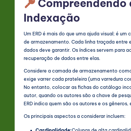
Compreendendo a
&
S
Indexação
o
Um ERD é mais do que uma ajuda visual; é um c
ft
de armazenamento. Cada linha traçada entre e
w
dados deve garantir. Os índices servem para ac
recuperação de dados entre elas.
a
Considere a camada de armazenamento como um
r
exige varrer cada prateleira (uma varredura co
e
No entanto, colocar as fichas do catálogo in
autor, quando os autores são a chave de pesqui
In
ERD indica quem são os autores e os gêneros, 
n
Os principais aspectos a considerar incluem:
o
Cardinalidade:
Colunas de alta cardinali