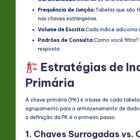
v
Frequência de Junção:
Tabelas que são 
a
nas chaves estrangeiras.
Volume de Escrita:
Cada índice adiciona 
ti
Padrões de Consulta:
Como você filtra?
o
resposta.
n
Estratégias de I
Primária
A chave primária (PK) é a base de cada tabela
agrupamento para o armazenamento de dados 
a definição da PK é o primeiro passo.
1. Chaves Surrogadas vs. 