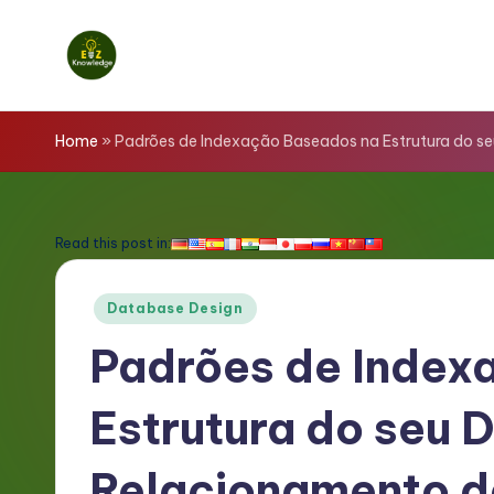
Skip
to
E
content
z
Home
»
Padrões de Indexação Baseados na Estrutura do s
K
n
Read this post in:
o
Posted
Database Design
w
in
Padrões de Index
l
Estrutura do seu 
e
d
Relacionamento d