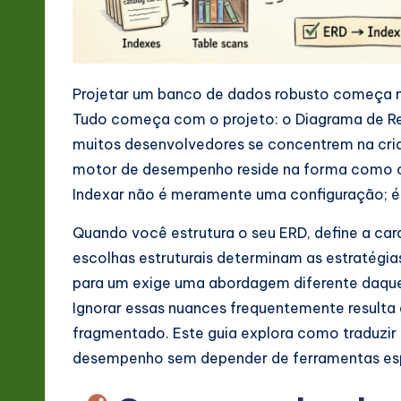
-
L
Projetar um banco de dados robusto começa mu
a
Tudo começa com o projeto: o Diagrama de R
t
muitos desenvolvedores se concentrem na cria
motor de desempenho reside na forma como os
e
Indexar não é meramente uma configuração; é 
s
Quando você estrutura o seu ERD, define a car
t
escolhas estruturais determinam as estratégia
para um exige uma abordagem diferente daque
in
Ignorar essas nuances frequentemente resulta
A
fragmentado. Este guia explora como traduzir
desempenho sem depender de ferramentas esp
I