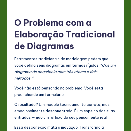
s
t
O Problema com a
in
Elaboração Tradicional
A
I
de Diagramas
&
Ferramentas tradicionais de modelagem pedem que
S
você defina seus diagramas em termos rígidos:
“Crie um
o
diagrama de sequência com três atores e dois
métodos.”
ft
Você não está pensando no problema. Você está
w
preenchendo um formulário.
a
O resultado? Um modelo tecnicamente correto, mas
r
emocionalmente desconectado. É um espelho das suas
entradas — não um reflexo do seu pensamento real.
e
Essa desconexão mata a inovação. Transforma a
In