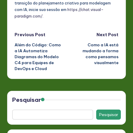
transição do planejamento criativo para modelagem
com IA, inicie sua sessão em
https://chat.visual-
paradigm.com/
.
Post
Previous Post
Next Post
Além do Código: Como
Como a IA está
navigation
a IA Automatiza
mudando a forma
Diagramas do Modelo
como pensamos
C4 para Equipes de
visualmente
DevOps e Cloud
Pesquisar
Pesquisar