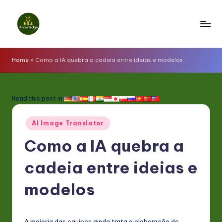
Skip
to
E
content
z
Home
»
Como a IA quebra a cadeia entre ideias e modelos
K
n
Read this post in:
o
Posted
w
AI Image Translator
in
l
Como a IA quebra a
e
cadeia entre ideias e
d
modelos
g
e
A maioria das equipes ainda trata a elaboração de