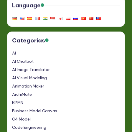
Language
Categorias
AI
AI Chatbot
AI Image Translator
AI Visual Modeling
Animation Maker
ArchiMate
BPMN
Business Model Canvas
C4 Model
Code Engineering