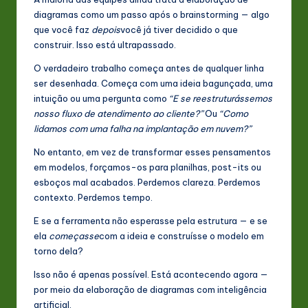
P
diagramas como um passo após o brainstorming — algo
o
que você faz
depois
você já tiver decidido o que
rt
construir. Isso está ultrapassado.
u
O verdadeiro trabalho começa antes de qualquer linha
ser desenhada. Começa com uma ideia bagunçada, uma
g
intuição ou uma pergunta como
“E se reestruturássemos
u
nosso fluxo de atendimento ao cliente?”
Ou
“Como
lidamos com uma falha na implantação em nuvem?”
e
No entanto, em vez de transformar esses pensamentos
s
em modelos, forçamos-os para planilhas, post-its ou
e
esboços mal acabados. Perdemos clareza. Perdemos
contexto. Perdemos tempo.
-
E se a ferramenta não esperasse pela estrutura — e se
L
ela
começasse
com a ideia e construísse o modelo em
a
torno dela?
t
Isso não é apenas possível. Está acontecendo agora —
por meio da elaboração de diagramas com inteligência
e
artificial.