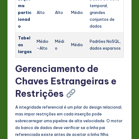
ma
temporal,
partic
Alto
Alto
Médio
grandes
ionad
conjuntos de
o
dados
Tabel
Médio
Médi
Padrões NoSQL,
as
Médio
-Alto
o
dados esparsos
largas
Gerenciamento de
Chaves Estrangeiras e
Restrições
A integridade referencial é um pilar do design relacional,
mas impor restrições em cada inserção pode
sobrecarregar uma pipeline de alta velocidade. O motor
do banco de dados deve verificar se a linha pai
referenciada existe antes de aceitar a linha filha.