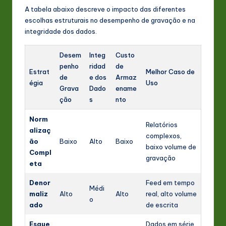
A tabela abaixo descreve o impacto das diferentes
escolhas estruturais no desempenho de gravação e na
integridade dos dados.
Desem
Integ
Custo
penho
ridad
de
Estrat
Melhor Caso de
de
e dos
Armaz
égia
Uso
Grava
Dado
ename
ção
s
nto
Norm
Relatórios
alizaç
complexos,
ão
Baixo
Alto
Baixo
baixo volume de
Compl
gravação
eta
Denor
Feed em tempo
Médi
maliz
Alto
Alto
real, alto volume
o
ado
de escrita
Esque
Dados em série