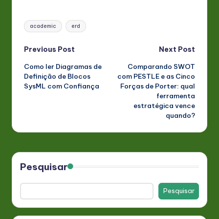
Tags:
academic
erd
Post
Previous Post
Next Post
Como ler Diagramas de
Comparando SWOT
navigation
Definição de Blocos
com PESTLE e as Cinco
SysML com Confiança
Forças de Porter: qual
ferramenta
estratégica vence
quando?
Pesquisar
Pesquisar