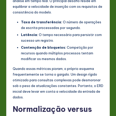
análise em tempo real. O principal desafio reside em
n
equilibrar a velocidade de inserção com os requisitos de
consistência do modelo.
o
Taxa de transferência:
O número de operações
v
de escrita processadas por segundo.
a
Latência:
O tempo necessário para persistir com
ti
sucesso um registro.
Contenção de bloqueios:
Competição por
o
recursos quando múltiplos processos tentam
n
modificar os mesmos dados.
Quando essas métricas pioram, o próprio esquema
frequentemente se torna o gargalo. Um design rígido
otimizado para consultas complexas pode desmoronar
sob o peso de atualizações constantes. Portanto, o ERD
inicial deve levar em conta a velocidade da entrada de
dados.
Normalização versus