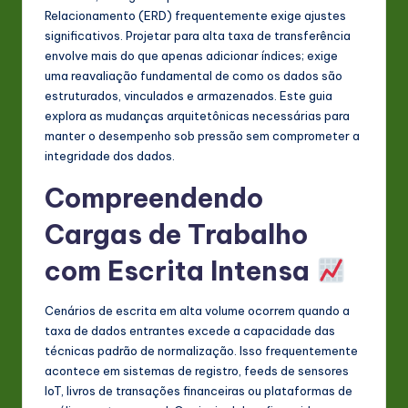
s
Relacionamento (ERD) frequentemente exige ajustes
significativos. Projetar para alta taxa de transferência
t
envolve mais do que apenas adicionar índices; exige
in
uma reavaliação fundamental de como os dados são
estruturados, vinculados e armazenados. Este guia
A
explora as mudanças arquitetônicas necessárias para
I
manter o desempenho sob pressão sem comprometer a
integridade dos dados.
&
Compreendendo
S
o
Cargas de Trabalho
ft
com Escrita Intensa
w
a
Cenários de escrita em alta volume ocorrem quando a
taxa de dados entrantes excede a capacidade das
r
técnicas padrão de normalização. Isso frequentemente
e
acontece em sistemas de registro, feeds de sensores
IoT, livros de transações financeiras ou plataformas de
In