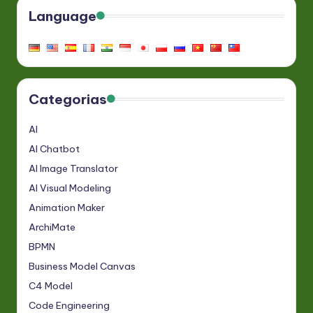
Language
Categorias
AI
AI Chatbot
AI Image Translator
AI Visual Modeling
Animation Maker
ArchiMate
BPMN
Business Model Canvas
C4 Model
Code Engineering