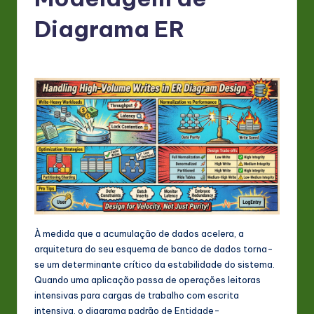
P
o
Diagrama ER
rt
u
g
u
e
s
e
-
L
À medida que a acumulação de dados acelera, a
arquitetura do seu esquema de banco de dados torna-
a
se um determinante crítico da estabilidade do sistema.
t
Quando uma aplicação passa de operações leitoras
intensivas para cargas de trabalho com escrita
e
intensiva, o diagrama padrão de Entidade-