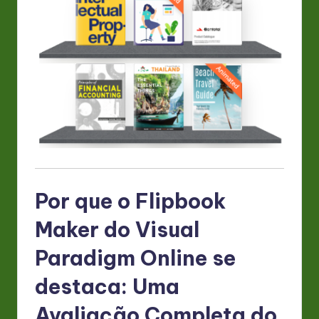
n
o
v
a
ti
o
n
Por que o Flipbook
Maker do Visual
Paradigm Online se
destaca: Uma
Avaliação Completa do