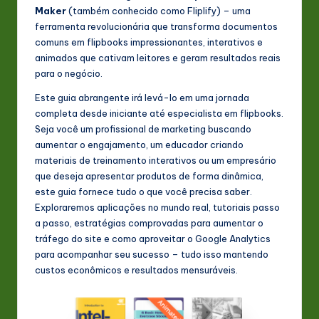
s
Maker
(também conhecido como Fliplify) – uma
ferramenta revolucionária que transforma documentos
t
comuns em flipbooks impressionantes, interativos e
in
animados que cativam leitores e geram resultados reais
para o negócio.
A
Este guia abrangente irá levá-lo em uma jornada
I
completa desde iniciante até especialista em flipbooks.
&
Seja você um profissional de marketing buscando
aumentar o engajamento, um educador criando
S
materiais de treinamento interativos ou um empresário
o
que deseja apresentar produtos de forma dinâmica,
este guia fornece tudo o que você precisa saber.
ft
Exploraremos aplicações no mundo real, tutoriais passo
w
a passo, estratégias comprovadas para aumentar o
tráfego do site e como aproveitar o Google Analytics
a
para acompanhar seu sucesso – tudo isso mantendo
r
custos econômicos e resultados mensuráveis.
e
In