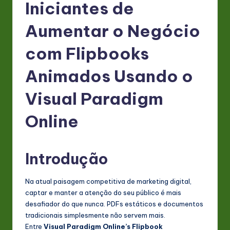
P
Iniciantes de
o
Aumentar o Negócio
rt
com Flipbooks
u
g
Animados Usando o
u
Visual Paradigm
e
Online
s
e
-
Introdução
L
Na atual paisagem competitiva de marketing digital,
a
captar e manter a atenção do seu público é mais
t
desafiador do que nunca. PDFs estáticos e documentos
tradicionais simplesmente não servem mais.
e
Entre
Visual Paradigm Online’s Flipbook