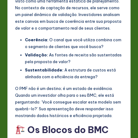
visto como uma ferramenta estática de planejamento.
n
No contexto de captação de recursos, ele serve como
um painel dinâmico de validação. Investidores analisam
o
este canvas em busca de coerência entre sua proposta
v
de valor e o comportamento real de seus clientes.
a
Coerência:
O canal que você utiliza combina com
o segmento de clientes que você busca?
ti
Validação:
As fontes de receita são sustentadas
o
pela proposta de valor?
n
Sustentabilidade:
A estrutura de custos está
alinhada com a eficiência da entrega?
O PMF não é um destino; é um estado de evidência.
Quando um investidor olha para o seu BMC, ele está
perguntando: ‘Você consegue escalar este modelo sem
quebrá-lo?’ Sua apresentação deve responder isso
mostrando dados históricos e eficiência projetada.
Os Blocos do BMC