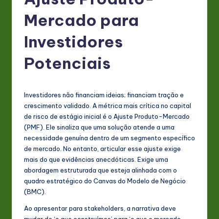
P
o
Mercado para
rt
Investidores
u
Potenciais
g
u
e
Investidores não financiam ideias; financiam tração e
crescimento validado. A métrica mais crítica no capital
s
de risco de estágio inicial é o Ajuste Produto-Mercado
e
(PMF). Ele sinaliza que uma solução atende a uma
necessidade genuína dentro de um segmento específico
-
de mercado. No entanto, articular esse ajuste exige
L
mais do que evidências anecdóticas. Exige uma
abordagem estruturada que esteja alinhada com o
a
quadro estratégico do Canvas do Modelo de Negócio
t
(BMC).
e
Ao apresentar para stakeholders, a narrativa deve
mudar de ‘o que construímos’ para ‘o que o mercado