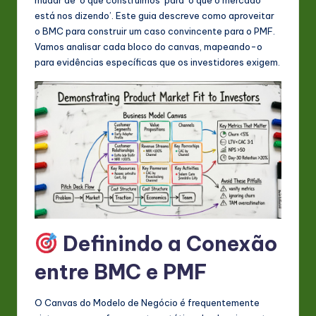
s
está nos dizendo’. Este guia descreve como aproveitar
t
o BMC para construir um caso convincente para o PMF.
Vamos analisar cada bloco do canvas, mapeando-o
in
para evidências específicas que os investidores exigem.
A
I
&
S
o
ft
w
Definindo a Conexão
a
r
entre BMC e PMF
e
O Canvas do Modelo de Negócio é frequentemente
In