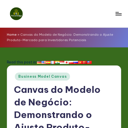
Skip
to
E
content
z
Home
»
Canvas do Modelo de Negócio: Demonstrando o Ajuste
Produto-Mercado para Investidores Potenciais
K
n
o
Read this post in:
w
Posted
Business Model Canvas
l
in
Canvas do Modelo
e
d
de Negócio:
g
Demonstrando o
e
Ajuste Produto-