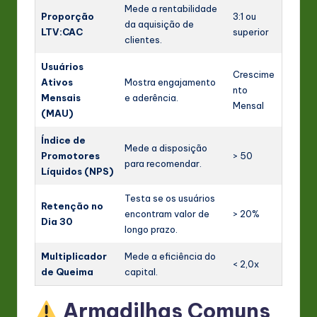
Mede a rentabilidade
Proporção
3:1 ou
da aquisição de
LTV:CAC
superior
clientes.
Usuários
Crescime
Ativos
Mostra engajamento
nto
Mensais
e aderência.
Mensal
(MAU)
Índice de
Mede a disposição
Promotores
> 50
para recomendar.
Líquidos (NPS)
Testa se os usuários
Retenção no
encontram valor de
> 20%
Dia 30
longo prazo.
Multiplicador
Mede a eficiência do
< 2,0x
de Queima
capital.
Armadilhas Comuns