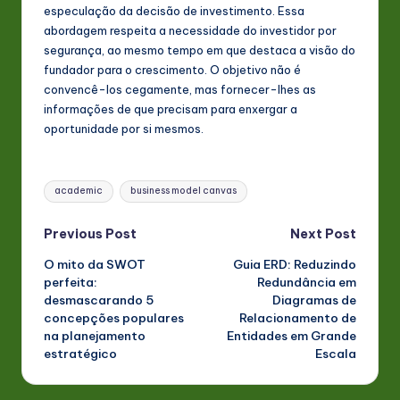
especulação da decisão de investimento. Essa
abordagem respeita a necessidade do investidor por
segurança, ao mesmo tempo em que destaca a visão do
fundador para o crescimento. O objetivo não é
convencê-los cegamente, mas fornecer-lhes as
informações de que precisam para enxergar a
oportunidade por si mesmos.
Tags:
academic
business model canvas
Post
Previous Post
Next Post
O mito da SWOT
Guia ERD: Reduzindo
navigation
perfeita:
Redundância em
desmascarando 5
Diagramas de
concepções populares
Relacionamento de
na planejamento
Entidades em Grande
estratégico
Escala