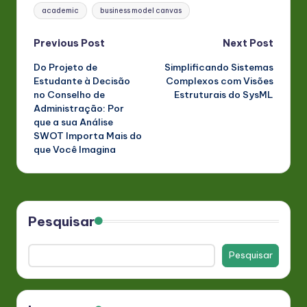
Tags:
academic
business model canvas
Post
Previous Post
Next Post
Do Projeto de
Simplificando Sistemas
navigation
Estudante à Decisão
Complexos com Visões
no Conselho de
Estruturais do SysML
Administração: Por
que a sua Análise
SWOT Importa Mais do
que Você Imagina
Pesquisar
Pesquisar