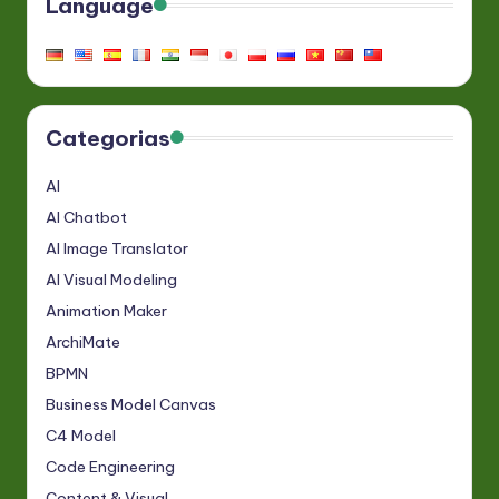
Language
Categorias
AI
AI Chatbot
AI Image Translator
AI Visual Modeling
Animation Maker
ArchiMate
BPMN
Business Model Canvas
C4 Model
Code Engineering
Content & Visual