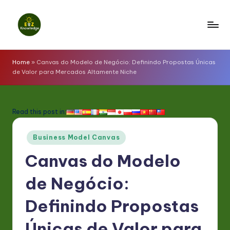
Skip
to
E
content
z
Home
»
Canvas do Modelo de Negócio: Definindo Propostas Únicas
de Valor para Mercados Altamente Niche
K
n
o
Read this post in:
w
Posted
Business Model Canvas
l
in
Canvas do Modelo
e
d
de Negócio:
g
Definindo Propostas
e
Únicas de Valor para