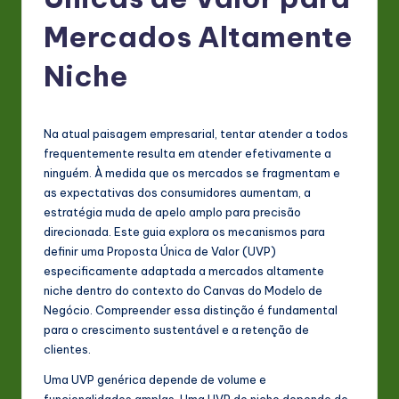
P
o
Mercados Altamente
rt
Niche
u
g
Na atual paisagem empresarial, tentar atender a todos
u
frequentemente resulta em atender efetivamente a
e
ninguém. À medida que os mercados se fragmentam e
as expectativas dos consumidores aumentam, a
s
estratégia muda de apelo amplo para precisão
e
direcionada. Este guia explora os mecanismos para
definir uma Proposta Única de Valor (UVP)
-
especificamente adaptada a mercados altamente
L
niche dentro do contexto do Canvas do Modelo de
Negócio. Compreender essa distinção é fundamental
a
para o crescimento sustentável e a retenção de
t
clientes.
e
Uma UVP genérica depende de volume e
funcionalidades amplas. Uma UVP de nicho depende de