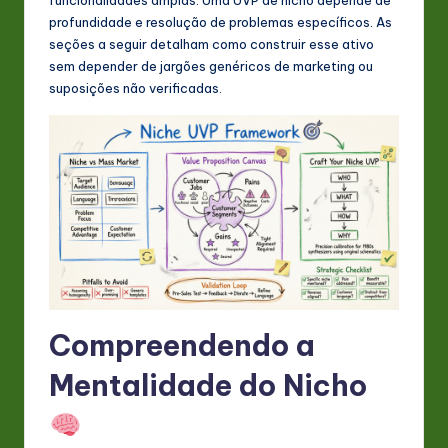
s
profundidade e resolução de problemas específicos. As
t
seções a seguir detalham como construir esse ativo
sem depender de jargões genéricos de marketing ou
in
suposições não verificadas.
A
I
&
S
o
ft
w
Compreendendo a
a
r
Mentalidade do Nicho
e
In