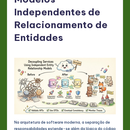
P
o
Independentes de
rt
Relacionamento de
u
Entidades
g
u
e
s
e
-
L
a
t
Na arquitetura de software moderna, a separação de
e
responsabilidades estende-se além da lógica do código