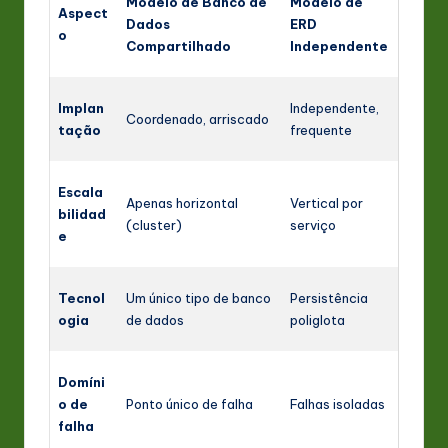
Modelo de Banco de
Modelo de
Aspect
Dados
ERD
o
Compartilhado
Independente
Implan
Independente,
Coordenado, arriscado
tação
frequente
Escala
Apenas horizontal
Vertical por
bilidad
(cluster)
serviço
e
Tecnol
Um único tipo de banco
Persistência
ogia
de dados
poliglota
Domíni
o de
Ponto único de falha
Falhas isoladas
falha