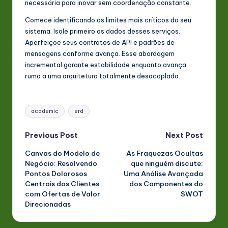
necessária para inovar sem coordenação constante.
Comece identificando os limites mais críticos do seu
sistema. Isole primeiro os dados desses serviços.
Aperfeiçoe seus contratos de API e padrões de
mensagens conforme avança. Esse abordagem
incremental garante estabilidade enquanto avança
rumo a uma arquitetura totalmente desacoplada.
Tags:
academic
erd
Post
Previous Post
Next Post
Canvas do Modelo de
As Fraquezas Ocultas
navigation
Negócio: Resolvendo
que ninguém discute:
Pontos Dolorosos
Uma Análise Avançada
Centrais dos Clientes
dos Componentes do
com Ofertas de Valor
SWOT
Direcionadas