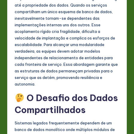
s
até a propriedade dos dados. Quando os serviços
compartilham um único esquema de banco de dados,
t
inevitavelmente tornam-se dependentes das
in
implementações internas uns dos outros. Esse
acoplamento rígido cria fragilidade, dificulta a
A
velocidade de implantação e complica os esforços de
I
escalabilidade. Para alcançar uma modularidade
verdadeira, as equipes devem adotar modelos
&
independentes de relacionamento de entidades para
S
cada fronteira de serviço. Essa abordagem garante que
as estruturas de dados permaneçam privadas para o
o
serviço que as detém, promovendo resiliência e
ft
autonomia.
w
O Desafio dos Dados
a
Compartilhados
r
e
Sistemas legados frequentemente dependem de um
banco de dados monolítico onde múltiplos módulos de
In