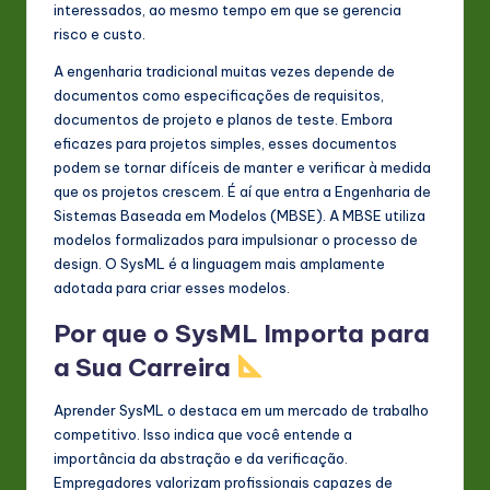
interessados, ao mesmo tempo em que se gerencia
n
risco e custo.
o
A engenharia tradicional muitas vezes depende de
documentos como especificações de requisitos,
v
documentos de projeto e planos de teste. Embora
a
eficazes para projetos simples, esses documentos
podem se tornar difíceis de manter e verificar à medida
ti
que os projetos crescem. É aí que entra a Engenharia de
o
Sistemas Baseada em Modelos (MBSE). A MBSE utiliza
modelos formalizados para impulsionar o processo de
n
design. O SysML é a linguagem mais amplamente
adotada para criar esses modelos.
Por que o SysML Importa para
a Sua Carreira
Aprender SysML o destaca em um mercado de trabalho
competitivo. Isso indica que você entende a
importância da abstração e da verificação.
Empregadores valorizam profissionais capazes de