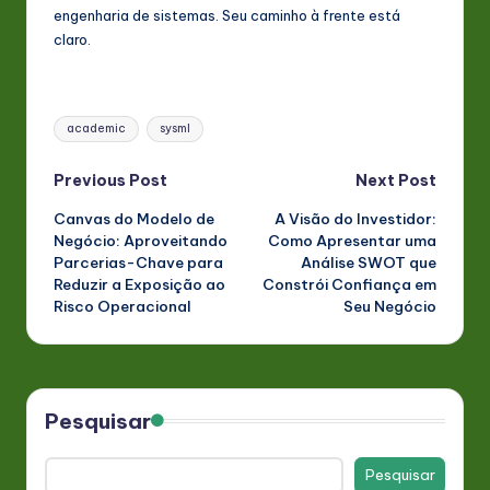
engenharia de sistemas. Seu caminho à frente está
claro.
Tags:
academic
sysml
Post
Previous Post
Next Post
Canvas do Modelo de
A Visão do Investidor:
navigation
Negócio: Aproveitando
Como Apresentar uma
Parcerias-Chave para
Análise SWOT que
Reduzir a Exposição ao
Constrói Confiança em
Risco Operacional
Seu Negócio
Pesquisar
Pesquisar