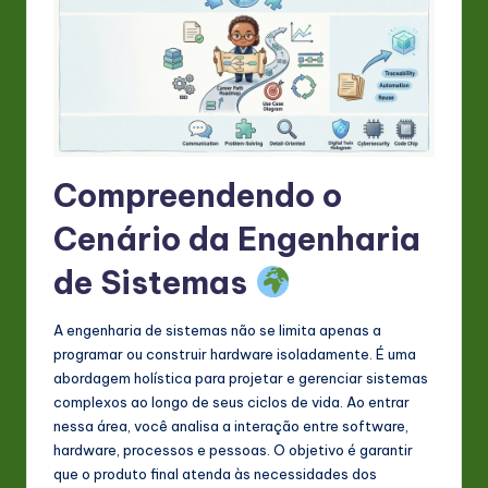
s
t
in
A
I
Compreendendo o
&
S
Cenário da Engenharia
o
de Sistemas
ft
A engenharia de sistemas não se limita apenas a
w
programar ou construir hardware isoladamente. É uma
a
abordagem holística para projetar e gerenciar sistemas
complexos ao longo de seus ciclos de vida. Ao entrar
r
nessa área, você analisa a interação entre software,
e
hardware, processos e pessoas. O objetivo é garantir
que o produto final atenda às necessidades dos
In