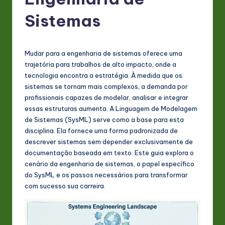
P
o
Sistemas
rt
u
Mudar para a engenharia de sistemas oferece uma
g
trajetória para trabalhos de alto impacto, onde a
tecnologia encontra a estratégia. À medida que os
u
sistemas se tornam mais complexos, a demanda por
e
profissionais capazes de modelar, analisar e integrar
essas estruturas aumenta. A Linguagem de Modelagem
s
de Sistemas (SysML) serve como a base para esta
e
disciplina. Ela fornece uma forma padronizada de
descrever sistemas sem depender exclusivamente de
-
documentação baseada em texto. Este guia explora o
L
cenário da engenharia de sistemas, o papel específico
do SysML e os passos necessários para transformar
a
com sucesso sua carreira.
t
e