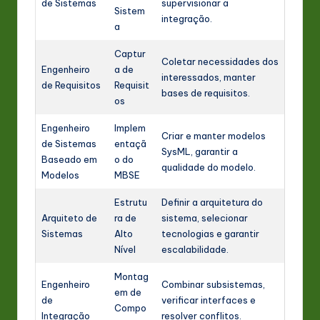
de Sistemas
supervisionar a
Sistem
integração.
a
Captur
Coletar necessidades dos
Engenheiro
a de
interessados, manter
de Requisitos
Requisit
bases de requisitos.
os
Engenheiro
Implem
Criar e manter modelos
de Sistemas
entaçã
SysML, garantir a
Baseado em
o do
qualidade do modelo.
Modelos
MBSE
Estrutu
Definir a arquitetura do
Arquiteto de
ra de
sistema, selecionar
Sistemas
Alto
tecnologias e garantir
Nível
escalabilidade.
Montag
Engenheiro
Combinar subsistemas,
em de
de
verificar interfaces e
Compo
Integração
resolver conflitos.