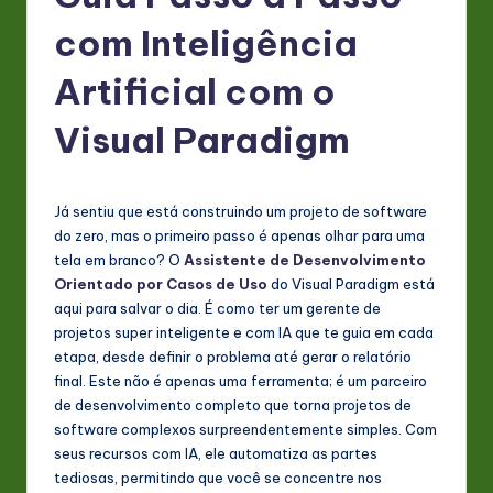
P
com Inteligência
o
rt
Artificial com o
u
Visual Paradigm
g
u
Já sentiu que está construindo um projeto de software
e
do zero, mas o primeiro passo é apenas olhar para uma
s
tela em branco? O
Assistente de Desenvolvimento
Orientado por Casos de Uso
do Visual Paradigm está
e
aqui para salvar o dia. É como ter um gerente de
-
projetos super inteligente e com IA que te guia em cada
etapa, desde definir o problema até gerar o relatório
L
final. Este não é apenas uma ferramenta; é um parceiro
a
de desenvolvimento completo que torna projetos de
software complexos surpreendentemente simples. Com
t
seus recursos com IA, ele automatiza as partes
e
tediosas, permitindo que você se concentre nos