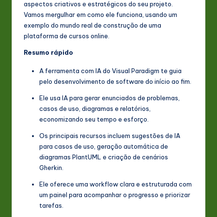
aspectos criativos e estratégicos do seu projeto.
s
Vamos mergulhar em como ele funciona, usando um
t
exemplo do mundo real de construção de uma
plataforma de cursos online.
in
Resumo rápido
A
I
A ferramenta com IA do Visual Paradigm te guia
pelo desenvolvimento de software do início ao fim.
&
Ele usa IA para gerar enunciados de problemas,
S
casos de uso, diagramas e relatórios,
o
economizando seu tempo e esforço.
ft
Os principais recursos incluem sugestões de IA
para casos de uso, geração automática de
w
diagramas PlantUML e criação de cenários
a
Gherkin.
r
Ele oferece uma workflow clara e estruturada com
um painel para acompanhar o progresso e priorizar
e
tarefas.
In