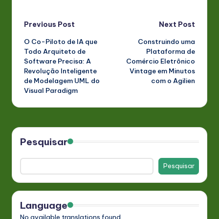
Post
Previous Post
Next Post
O Co-Piloto de IA que
Construindo uma
navigation
Todo Arquiteto de
Plataforma de
Software Precisa: A
Comércio Eletrônico
Revolução Inteligente
Vintage em Minutos
de Modelagem UML do
com o Agilien
Visual Paradigm
Pesquisar
Pesquisar
Language
No available translations found