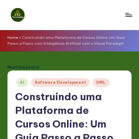
Skip
to
E
content
z
Home
»
Construindo uma Plataforma de Cursos Online: Um Guia
Passo a Passo com Inteligência Artificial com o Visual Paradigm
K
n
o
Read this post in:
w
Posted
AI
Software Development
UML
l
in
Construindo uma
e
Plataforma de
d
g
Cursos Online: Um
e
Guia Passo a Passo