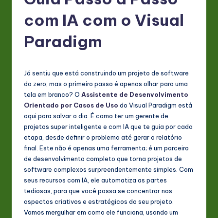
P
o
com IA com o Visual
rt
Paradigm
u
g
Já sentiu que está construindo um projeto de software
u
do zero, mas o primeiro passo é apenas olhar para uma
e
tela em branco? O
Assistente de Desenvolvimento
Orientado por Casos de Uso
do Visual Paradigm está
s
aqui para salvar o dia. É como ter um gerente de
e
projetos super inteligente e com IA que te guia por cada
etapa, desde definir o problema até gerar o relatório
-
final. Este não é apenas uma ferramenta; é um parceiro
L
de desenvolvimento completo que torna projetos de
software complexos surpreendentemente simples. Com
a
seus recursos com IA, ele automatiza as partes
t
tediosas, para que você possa se concentrar nos
aspectos criativos e estratégicos do seu projeto.
e
Vamos mergulhar em como ele funciona, usando um