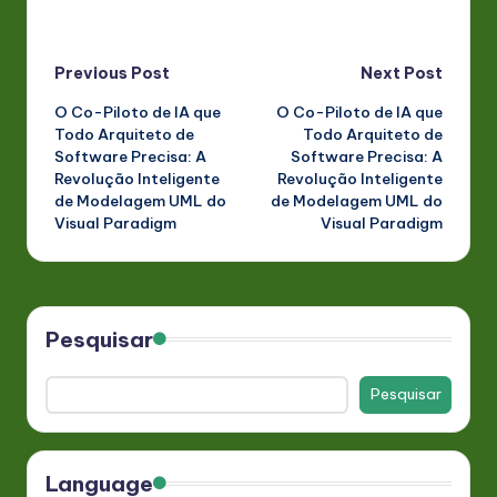
Post
Previous Post
Next Post
O Co-Piloto de IA que
O Co-Piloto de IA que
navigation
Todo Arquiteto de
Todo Arquiteto de
Software Precisa: A
Software Precisa: A
Revolução Inteligente
Revolução Inteligente
de Modelagem UML do
de Modelagem UML do
Visual Paradigm
Visual Paradigm
Pesquisar
Pesquisar
Language