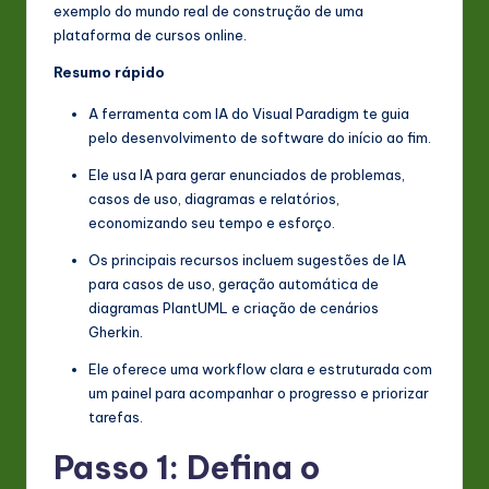
s
exemplo do mundo real de construção de uma
plataforma de cursos online.
t
Resumo rápido
in
A ferramenta com IA do Visual Paradigm te guia
A
pelo desenvolvimento de software do início ao fim.
I
Ele usa IA para gerar enunciados de problemas,
&
casos de uso, diagramas e relatórios,
economizando seu tempo e esforço.
S
Os principais recursos incluem sugestões de IA
o
para casos de uso, geração automática de
ft
diagramas PlantUML e criação de cenários
Gherkin.
w
Ele oferece uma workflow clara e estruturada com
a
um painel para acompanhar o progresso e priorizar
r
tarefas.
e
Passo 1: Defina o
In