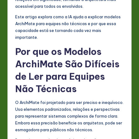
s
acessível para todos os envolvidos.
t
Este artigo explora como a IA ajuda a explicar modelos
in
ArchiMate para equipes não técnicas e por que essa
capacidade está se tornando cada vez mais
A
importante.
I
Por que os Modelos
&
ArchiMate São Difíceis
S
de Ler para Equipes
o
ft
Não Técnicas
w
O ArchiMate foi projetado para ser preciso e inequívoco.
a
Usa elementos padronizados, relações e perspectivas
r
para representar sistemas complexos de forma clara.
Embora essa precisão beneficie os arquitetos, pode ser
e
esmagadora para públicos não técnicos.
In