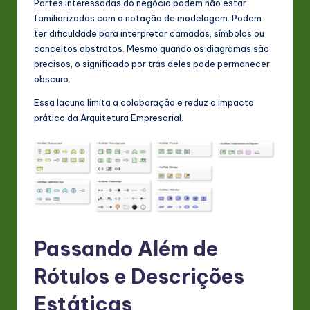
Partes interessadas do negócio podem não estar
n
familiarizadas com a notação de modelagem. Podem
ter dificuldade para interpretar camadas, símbolos ou
o
conceitos abstratos. Mesmo quando os diagramas são
v
precisos, o significado por trás deles pode permanecer
obscuro.
a
Essa lacuna limita a colaboração e reduz o impacto
ti
prático da Arquitetura Empresarial.
o
n
Passando Além de
Rótulos e Descrições
Estáticas