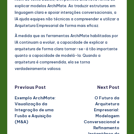
explicar modelos ArchiMate. Ao traduzir estruturas em
linguagem clara e apoiar interações conversacionais, a
IA ajuda equipes não técnicas a compreender e utilizar a
Arquitetura Empresarial de forma mais eficaz.
À medida que as ferramentas ArchiMate habilitadas por
IA continuam a evoluir, a capacidade de explicar a
arquitetura de forma clara tornar-se-á tão importante
quanto a capacidade de modelá-la. Quando a
arquitetura é compreendida, ela se torna
verdadeiramente valiosa.
Post
Previous Post
Next Post
Exemplo ArchiMate:
O Futuro da
navigation
Visualização da
Arquitetura
Integração de uma
Empresarial:
Fusão e Aquisição
Modelagem
(M&A)
Conversacional e
Refinamento
Instantâneo de