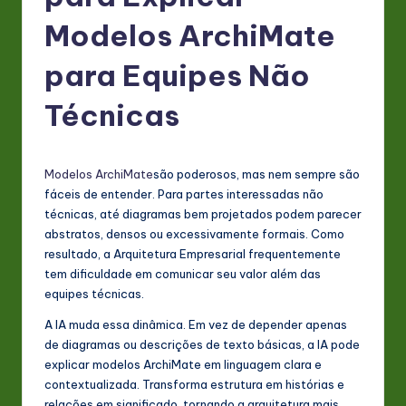
P
Modelos ArchiMate
o
rt
para Equipes Não
u
Técnicas
g
u
Modelos ArchiMate
são poderosos, mas nem sempre são
e
fáceis de entender. Para partes interessadas não
s
técnicas, até diagramas bem projetados podem parecer
abstratos, densos ou excessivamente formais. Como
e
resultado, a Arquitetura Empresarial frequentemente
-
tem dificuldade em comunicar seu valor além das
equipes técnicas.
L
A IA muda essa dinâmica. Em vez de depender apenas
a
de diagramas ou descrições de texto básicas, a IA pode
t
explicar modelos ArchiMate em linguagem clara e
contextualizada. Transforma estrutura em histórias e
e
relações em significado, tornando a arquitetura mais