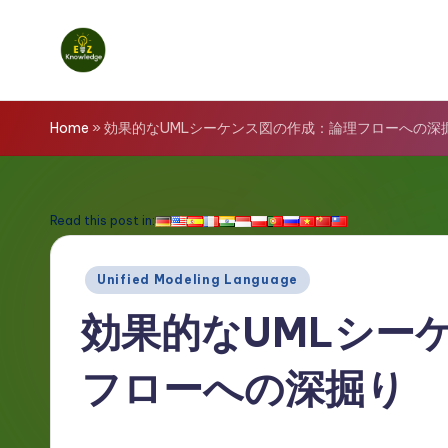
Skip
to
E
content
z
Home
»
効果的なUMLシーケンス図の作成：論理フローへの深
K
n
Read this post in:
o
Posted
Unified Modeling Language
w
in
効果的なUMLシー
l
フローへの深掘り
e
d