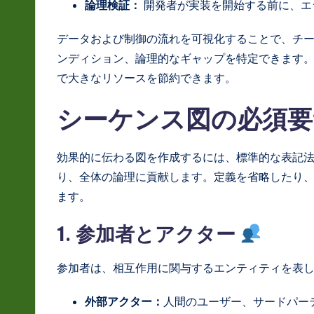
S
論理検証：
開発者が実装を開始する前に、エ
o
データおよび制御の流れを可視化することで、チ
ンディション、論理的なギャップを特定できます
ft
で大きなリソースを節約できます。
w
シーケンス図の必須
a
r
効果的に伝わる図を作成するには、標準的な表記
り、全体の論理に貢献します。定義を省略したり
e
ます。
In
1. 参加者とアクター
n
o
参加者は、相互作用に関与するエンティティを表
v
外部アクター：
人間のユーザー、サードパー