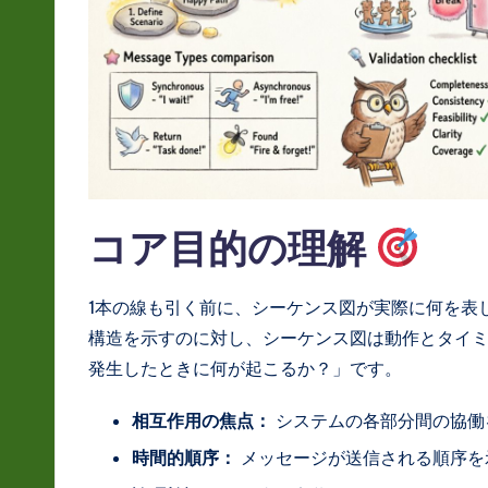
L
a
t
e
s
コア目的の理解
t
in
1本の線も引く前に、シーケンス図が実際に何を表
構造を示すのに対し、シーケンス図は動作とタイ
A
発生したときに何が起こるか？」です。
I
相互作用の焦点：
システムの各部分間の協働
&
時間的順序：
メッセージが送信される順序を