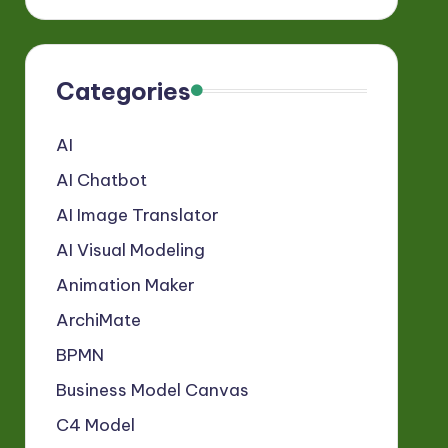
Categories
AI
AI Chatbot
AI Image Translator
AI Visual Modeling
Animation Maker
ArchiMate
BPMN
Business Model Canvas
C4 Model