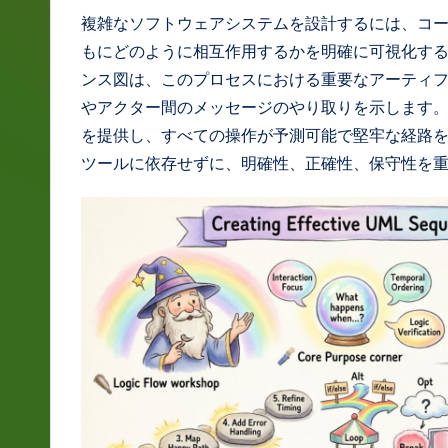
g
複雑なソフトウェアシステムを設計するには、コ
もにどのように相互作用するかを明確に可視化する
e
ンス図は、このプロセスにおける重要なアーティ
J
やアクター間のメッセージのやり取りを示します
を提供し、すべての操作が予測可能で堅牢な経路
a
ツールに依存せずに、明確性、正確性、保守性を
p
a
n
e
s
e
-