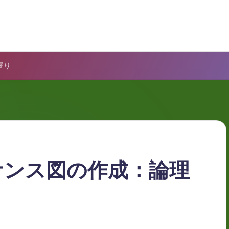
掘り
ケンス図の作成：論理