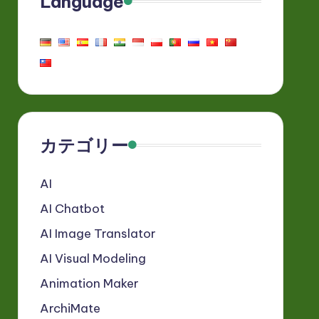
Language
カテゴリー
AI
AI Chatbot
AI Image Translator
AI Visual Modeling
Animation Maker
ArchiMate