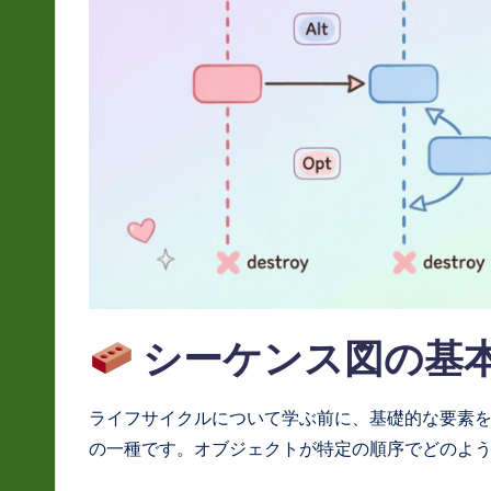
L
a
t
e
s
t
in
シーケンス図の基
A
I
ライフサイクルについて学ぶ前に、基礎的な要素
&
の一種です。オブジェクトが特定の順序でどのよ