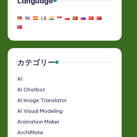
Language
カテゴリー
AI
AI Chatbot
AI Image Translator
AI Visual Modeling
Animation Maker
ArchiMate