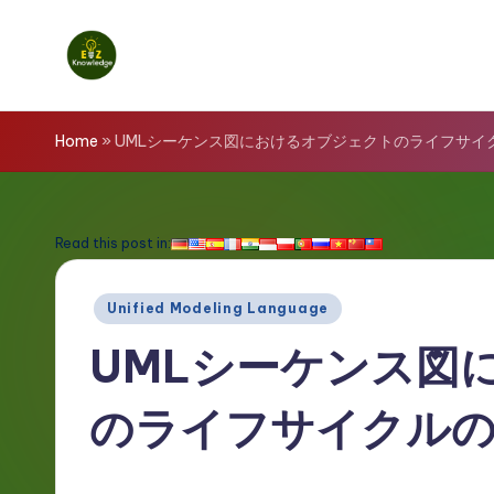
Skip
to
E
content
z
Home
»
UMLシーケンス図におけるオブジェクトのライフサイ
K
n
Read this post in:
o
Posted
Unified Modeling Language
w
in
UMLシーケンス図
l
のライフサイクル
e
d