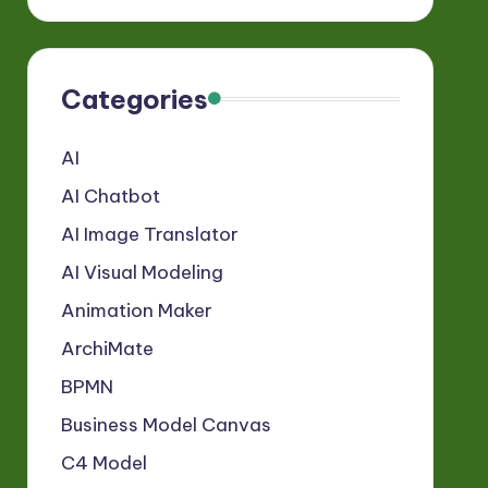
Categories
AI
AI Chatbot
AI Image Translator
AI Visual Modeling
Animation Maker
ArchiMate
BPMN
Business Model Canvas
C4 Model