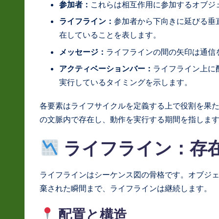
S
参加者：
これらは相互作用に参加するオブジ
o
ライフライン：
参加者から下向きに延びる垂
在していることを表します。
ft
メッセージ：
ライフラインの間の矢印は通信
w
アクティベーションバー：
ライフライン上に
実行しているタイミングを示します。
a
r
各要素はライフサイクルを定義する上で役割を果
の文脈内で存在し、動作を実行する期間を指しま
e
ライフライン：存
In
n
ライフラインはシーケンス図の骨格です。オブジ
o
棄された瞬間まで、ライフラインは継続します。
v
配置と構造