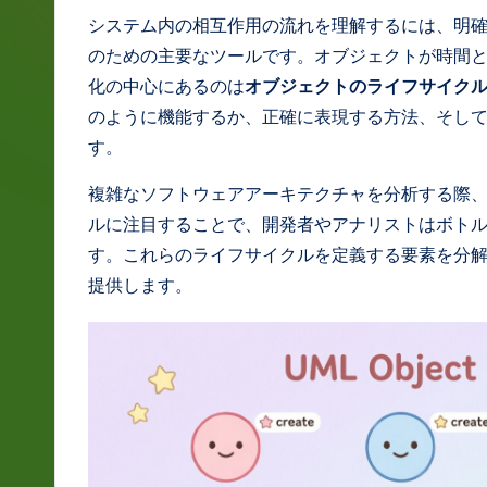
g
システム内の相互作用の流れを理解するには、明
のための主要なツールです。オブジェクトが時間
e
化の中心にあるのは
オブジェクトのライフサイク
J
のように機能するか、正確に表現する方法、そし
す。
a
複雑なソフトウェアアーキテクチャを分析する際
p
ルに注目することで、開発者やアナリストはボト
a
す。これらのライフサイクルを定義する要素を分
提供します。
n
e
s
e
-