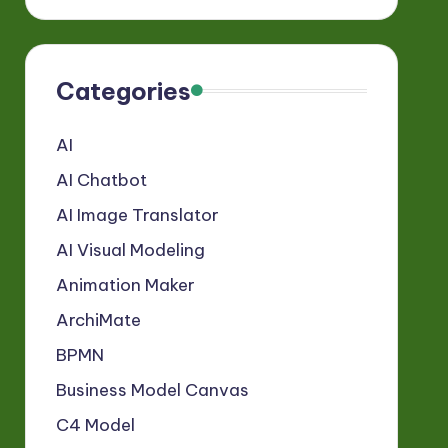
Categories
AI
AI Chatbot
AI Image Translator
AI Visual Modeling
Animation Maker
ArchiMate
BPMN
Business Model Canvas
C4 Model