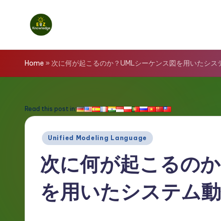
Skip
to
E
content
z
Home
»
次に何が起こるのか？UMLシーケンス図を用いたシス
K
n
Read this post in:
o
Posted
Unified Modeling Language
w
in
次に何が起こるのか
l
を用いたシステム動
e
d