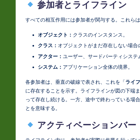
S
参加者とライフライン
o
すべての相互作用には参加者が関与する。これら
ft
オブジェクト：
クラスのインスタンス。
w
クラス：
オブジェクトがまだ存在しない場合
a
アクター：
ユーザー、サードパーティシステ
r
システム：
アプリケーション全体の境界。
e
各参加者は、垂直の破線で表され、これを「
ライ
に存在することを示す。ライフラインが図の下端
In
って存在し続ける。一方、途中で終わっている場
n
とを意味する。
o
アクティベーションバー
v