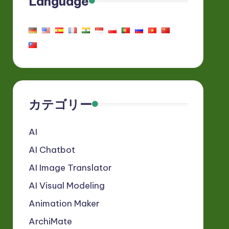
Language
カテゴリー
AI
AI Chatbot
AI Image Translator
AI Visual Modeling
Animation Maker
ArchiMate