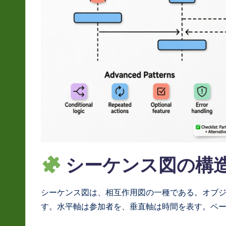
L
a
t
e
s
t
in
シーケンス図の構
A
I
シーケンス図は、相互作用図の一種である。オブ
&
す。水平軸は参加者を、垂直軸は時間を表す。ペ