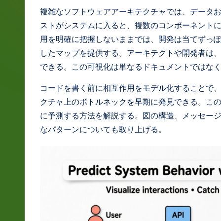
g
複雑なソフトウェアアーキテクチャでは、データ
ストがシステムに入ると、複数のコンポーネント
e
用を明確に把握しないままでは、開発は当てずっぽ
J
したマップを提供する。アーキテクトや開発者は
できる。この可視化は単なるドキュメントではな
a
コードを書く前に相互作用をモデル化することで
p
クチャ上のボトルネックを早期に発見できる。こ
a
に予測する方法を解説する。図の構造、メッセー
なパターンについても取り上げる。
n
e
s
e
-