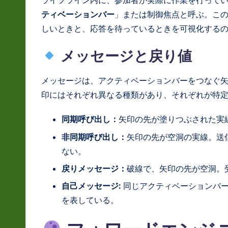
ライフライン内に、参加者が実際に作業を行って
a
ティベーションバー
」または制御焦点と呼ぶ。こ
しいときと、応答を待っているときを可視化する
ti
o
メッセージと戻り値
n
メッセージは、アクティベーションバーをつなぐ
印にはそれぞれ異なる種類があり、それぞれが特
同期呼び出し：
矢印の先が塗りつぶされた実
非同期呼び出し：
矢印の先が空洞の実線。送
ない。
戻りメッセージ：
破線で、矢印の先が空洞。
自己メッセージ:
同じアクティベーションバー
を表している。