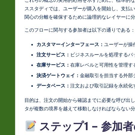
a
ススタディでは、ユーザーが購入を開始し、支払
関心の分離を確保するために論理的なレイヤーに
ti
このフローに関与する参加者は以下の通りである
o
n
カスタマーインターフェース：
ユーザーが操
注文サービス：
ビジネスルールを処理するバ
在庫サービス：
在庫レベルと可用性を管理す
決済ゲートウェイ：
金融取引を担当する外部
データベース：
注文および取引記録を永続化
目的は、注文の開始から確認までに必要な呼び出
タが複数の境界を越えて移動しなければならない
ステップ1 – 参加