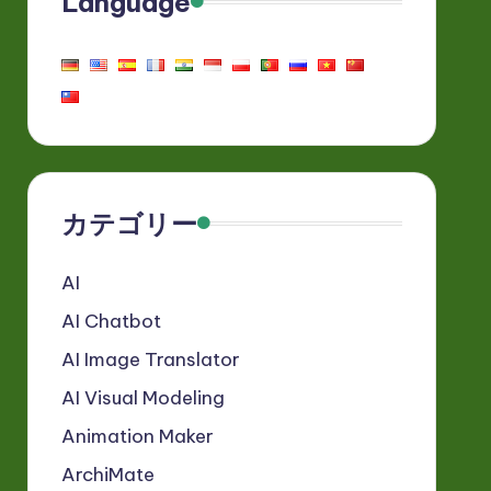
Language
カテゴリー
AI
AI Chatbot
AI Image Translator
AI Visual Modeling
Animation Maker
ArchiMate