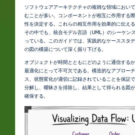
g
ソフトウェアアーキテクチャの複雑な領域におい
むことが多い。コンポーネントが相互に作用する
e
性を決定する。これらの相互作用を効果的に伝え
J
その中でも、統合モデル言語（UML）のシーケン
っている。このガイドでは、実践的なケーススタ
a
の図の構築について深く掘り下げる。
p
オブジェクトが時間とともにどのように通信する
a
最適化にとって不可欠である。構造的なアプロー
ス、状態変化が適切に記録されていることを保証
n
分解し、曖昧さを排除し、結果として得られる図
e
確保する。
s
e
-