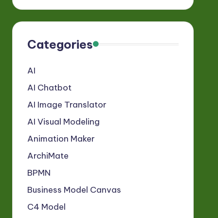
Categories
AI
AI Chatbot
AI Image Translator
AI Visual Modeling
Animation Maker
ArchiMate
BPMN
Business Model Canvas
C4 Model