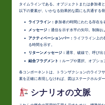
S
タイムラインである。オブジェクトまたは参加者
o
以下の要素が、いかなる効果的な図にも共通する
ft
ライフライン：
参加者の時間にわたる存在を
w
メッセージ：
通信を示す水平の矢印。制御お
アクティベーションバー：
ライフライン上の
a
る時間を示す。
r
リターンメッセージ：
通常、破線で、呼び出
e
結合フラグメント：
ループや選択、オプショ
In
各コンポーネントは、トランザクションのライフ
素を正確に表現しなければ、図はステークホルダ
n
o
シナリオの文脈
v
これらの概念の実用的応用を示すために、標準的