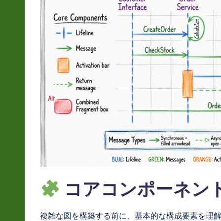
L
a
t
e
s
t
in
A
I
コアコンポーネン
&
複雑な図を構築する前に、基本的な構成要素を理