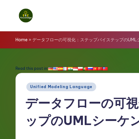
Skip
to
E
content
z
Home
»
データフローの可視化：ステップバイステップのUML
K
n
Read this post in:
o
Posted
Unified Modeling Language
w
in
データフローの可視
l
ップのUMLシーケ
e
d