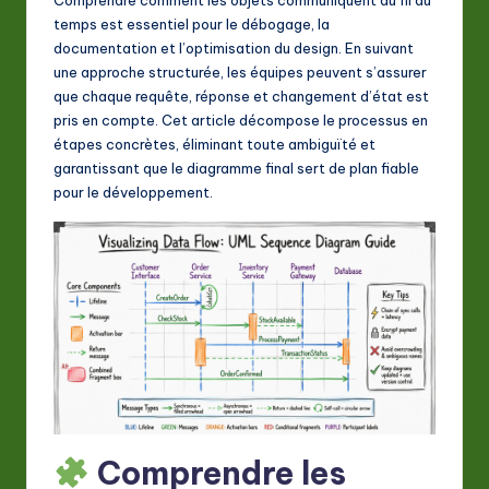
A
temps est essentiel pour le débogage, la
I
documentation et l’optimisation du design. En suivant
une approche structurée, les équipes peuvent s’assurer
&
que chaque requête, réponse et changement d’état est
S
pris en compte. Cet article décompose le processus en
étapes concrètes, éliminant toute ambiguïté et
o
garantissant que le diagramme final sert de plan fiable
ft
pour le développement.
w
a
r
e
In
n
o
Comprendre les
v