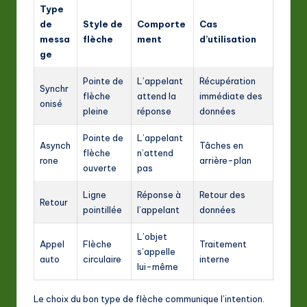
Type
de
Style de
Comporte
Cas
messa
flèche
ment
d’utilisation
ge
Pointe de
L’appelant
Récupération
Synchr
flèche
attend la
immédiate des
onisé
pleine
réponse
données
Pointe de
L’appelant
Asynch
Tâches en
flèche
n’attend
rone
arrière-plan
ouverte
pas
Ligne
Réponse à
Retour des
Retour
pointillée
l’appelant
données
L’objet
Appel
Flèche
Traitement
s’appelle
auto
circulaire
interne
lui-même
Le choix du bon type de flèche communique l’intention.