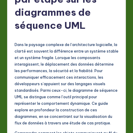
F
r
diagrammes de
e
séquence UML
n
c
Dans le paysage complexe de l’architecture logicielle, la
h
clarté est souvent la différence entre un système stable
-
et un système fragile. Lorsque les composants
interagissent, le déplacement des données détermine
L
les performances, la sécurité et la fiabilité. Pour
a
communiquer efficacement ces interactions, les
développeurs s’appuient sur des langages visuels
t
standardisés. Parmi ceux-ci, le diagramme de séquence
e
UML se distingue comme l’outil principal pour
représenter le comportement dynamique. Ce guide
s
explore en profondeur la construction de ces
t
diagrammes, en se concentrant sur la visualisation du
flux de données à travers une étude de cas pratique.
in
Comprendre comment les objets communiquent au fil du