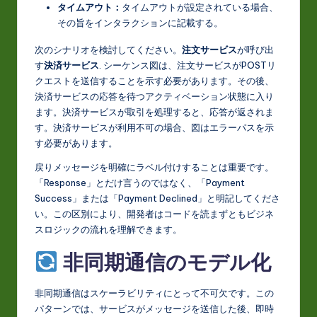
タイムアウト：
タイムアウトが設定されている場合、
その旨をインタラクションに記載する。
次のシナリオを検討してください。
注文サービス
が呼び出
す
決済サービス
. シーケンス図は、注文サービスがPOSTリ
クエストを送信することを示す必要があります。その後、
決済サービスの応答を待つアクティベーション状態に入り
ます。決済サービスが取引を処理すると、応答が返されま
す。決済サービスが利用不可の場合、図はエラーパスを示
す必要があります。
戻りメッセージを明確にラベル付けすることは重要です。
「Response」とだけ言うのではなく、「Payment
Success」または「Payment Declined」と明記してくださ
い。この区別により、開発者はコードを読まずともビジネ
スロジックの流れを理解できます。
非同期通信のモデル化
非同期通信はスケーラビリティにとって不可欠です。この
パターンでは、サービスがメッセージを送信した後、即時