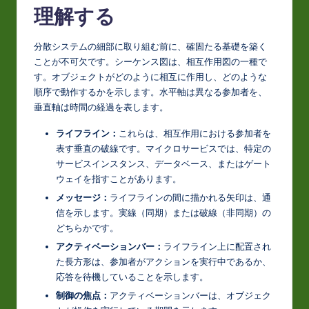
t
理解する
in
分散システムの細部に取り組む前に、確固たる基礎を築く
A
ことが不可欠です。シーケンス図は、相互作用図の一種で
I
す。オブジェクトがどのように相互に作用し、どのような
順序で動作するかを示します。水平軸は異なる参加者を、
&
垂直軸は時間の経過を表します。
S
ライフライン：
これらは、相互作用における参加者を
o
表す垂直の破線です。マイクロサービスでは、特定の
サービスインスタンス、データベース、またはゲート
ft
ウェイを指すことがあります。
w
メッセージ：
ライフラインの間に描かれる矢印は、通
a
信を示します。実線（同期）または破線（非同期）の
どちらかです。
r
アクティベーションバー：
ライフライン上に配置され
e
た長方形は、参加者がアクションを実行中であるか、
応答を待機していることを示します。
In
制御の焦点：
アクティベーションバーは、オブジェク
n