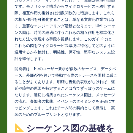
J
です。モノリシック構造からマイクロサービスへ移行する
a
際、相互作用の複雑さは指数関数的に増加します。これら
p
の相互作用を可視化することは、単なる文書化作業ではな
く、重要なエンジニアリング活動となります。UMLシーケ
a
ンス図は、時間の経過に伴うこれらの相互作用を標準化さ
n
れた方法で表現する手段を提供します。このガイドでは、
これらの図をマイクロサービス環境に特化してどのように
e
適用するかを検討し、明確性、保守性、堅牢なシステム設
s
計を確保します。
e
開発者は、1つのユーザー要求が複数のサービス、データベ
ース、外部APIを跨いで移動する際のトレースを困難に感じ
-
ることがよくあります。明確な視覚的表現がなければ、遅
L
延や障害の原因を特定することは当てずっぽうのゲームに
なります。適切に構築されたシーケンス図は、メッセージ
a
の流れ、参加者の状態、イベントのタイミングを正確にマ
t
ッピングします。これはチーム間の契約として機能し、実
装のためのブループリントとなります。
e
シーケンス図の基礎を
s