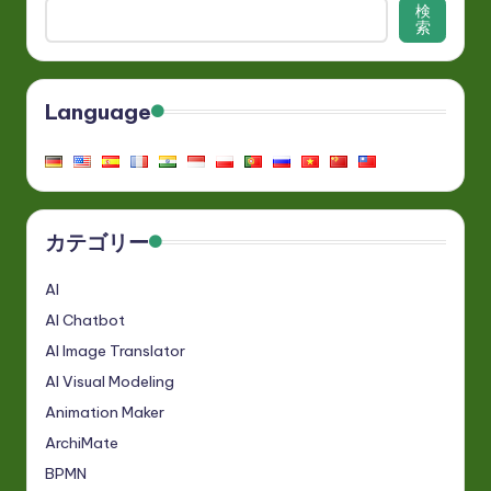
検
索
Language
カテゴリー
AI
AI Chatbot
AI Image Translator
AI Visual Modeling
Animation Maker
ArchiMate
BPMN