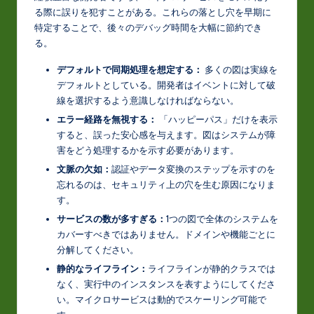
る際に誤りを犯すことがある。これらの落とし穴を早期に
特定することで、後々のデバッグ時間を大幅に節約でき
る。
デフォルトで同期処理を想定する：
多くの図は実線を
デフォルトとしている。開発者はイベントに対して破
線を選択するよう意識しなければならない。
エラー経路を無視する：
「ハッピーパス」だけを表示
すると、誤った安心感を与えます。図はシステムが障
害をどう処理するかを示す必要があります。
文脈の欠如：
認証やデータ変換のステップを示すのを
忘れるのは、セキュリティ上の穴を生む原因になりま
す。
サービスの数が多すぎる：
1つの図で全体のシステムを
カバーすべきではありません。ドメインや機能ごとに
分解してください。
静的なライフライン：
ライフラインが静的クラスでは
なく、実行中のインスタンスを表すようにしてくださ
い。マイクロサービスは動的でスケーリング可能で