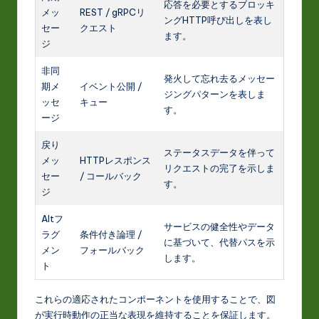
応答を必要とするブロッキ
メッ
REST / gRPCリ
ングHTTP呼び出しを表し
セー
クエスト
ます。
ジ
非同
発火して忘れ去るメッセー
期メ
イベント公開 /
ジングパターンを表しま
ッセ
キュー
す。
ージ
戻り
ステータスデータを伴って
メッ
HTTPレスポンス
リクエストの完了を示しま
セー
/ コールバック
す。
ジ
Altフ
サービスの健全性やデータ
ラグ
条件付き論理 /
に基づいて、代替パスを示
メン
フォールバック
します。
ト
これらの適応されたコンポーネントを使用することで、図
が実行時動作の正当な表現を維持することを保証します。