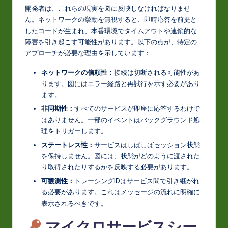
開発者は、これらの現実を図に反映しなければなりませ
ん。ネットワークの挙動を無視すると、即時応答を前提と
したコードが生まれ、本番環境でタイムアウトや連鎖的な
障害を引き起こす可能性があります。以下の点が、特定の
アプローチが必要な理由を示しています：
ネットワークの信頼性：
接続は切断される可能性があ
ります。図にはエラー経路と再試行を示す必要があり
ます。
非同期性：
すべてのサービスが即座に応答するわけで
はありません。一部のイベントはバックグラウンド処
理をトリガーします。
ステートレス性：
サービスはしばしばセッション状態
を保持しません。図には、状態がどのように渡された
り取得されたりするかを反映する必要があります。
可観測性：
トレーシングIDはサービス間で引き継がれ
る必要があります。これはメッセージの流れに明確に
表示されるべきです。
マイクロサービスシー