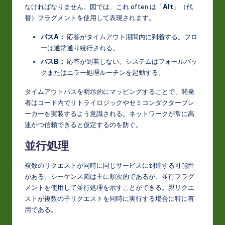
なければなりません。図では、これ often は「
Alt
」（代
替）フラグメントを使用して表現されます。
パスA：
応答がタイムアウト期間内に到着する。フロ
ーは通常通り続行される。
パスB：
応答が到着しない。システムはフォールバッ
クまたはエラー処理ルーチンを起動する。
タイムアウトパスを明示的にマッピングすることで、開発
者はコード内でリトライロジックやセミコンダクターブレ
ーカーを実装するよう意識される。ネットワークが常に高
速かつ信頼できると仮定するのを防ぐ。
並行処理
複数のリクエストが同時に同じサービスに到達する可能性
がある。シーケンス図は主に順次的であるが、並行フラグ
メントを使用して並行処理を示すことができる。親リクエ
ストが複数の子リクエストを同時に実行する場合に特に有
用である。