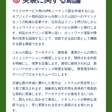
マイクロサービス用のUMLシーケンス図を作成するには、
オブジェクト指向設計から分散システム設計へのマインド
セットの転換が必要です。注目点はメソッド呼び出しから
ネットワークメッセージへ、メモリから状態へと移行しま
す。特定のモデリング基準に従い、ネットワーク遅延や障
害の現実を認識することで、信頼できる設計図として機能
する図を構築できます。
これらの図は、アーキテクト、開発者、運用チームの間の
コミュニケーションの橋渡しとなります。期待される内容
を明確にし、境界を定義します。適切に維持されれば、新
メンバーのオンボーディング時間を短縮し、障害発生時の
デバッグプロセスをスムーズにします。
正確な図の作成に費やした努力は、システムの安定性とい
う形で還元されます。抽象的な相互作用を具体的で視覚的
な契約に変換します。アーキテクチャが進化するにつれ
て、図もそれに合わせて進化し、ドキュメントが静的な資
産ではなく、常に更新される生きた資産のまま保たれま
す。