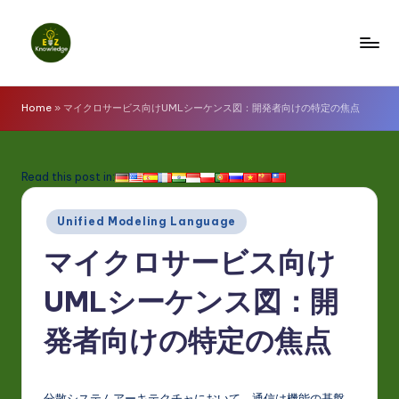
Skip
to
E
content
z
Home
»
マイクロサービス向けUMLシーケンス図：開発者向けの特定の焦点
K
n
Read this post in:
o
Posted
w
Unified Modeling Language
in
l
マイクロサービス向け
e
UMLシーケンス図：開
d
発者向けの特定の焦点
g
e
分散システムアーキテクチャにおいて、通信は機能の基盤