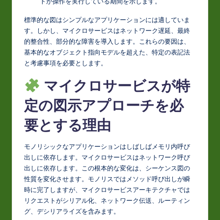
トが操作を実行している期間を示します。
o
標準的な図はシンプルなアプリケーションには適していま
v
す。しかし、マイクロサービスはネットワーク遅延、最終
的整合性、部分的な障害を導入します。これらの要因は、
a
基本的なオブジェクト指向モデルを超えた、特定の表記法
ti
と考慮事項を必要とします。
o
マイクロサービスが特
n
定の図示アプローチを必
要とする理由
モノリシックなアプリケーションはしばしばメモリ内呼び
出しに依存します。マイクロサービスはネットワーク呼び
出しに依存します。この根本的な変化は、シーケンス図の
性質を変化させます。モノリスではメソッド呼び出しが瞬
時に完了しますが、マイクロサービスアーキテクチャでは
リクエストがシリアル化、ネットワーク伝送、ルーティン
グ、デシリアライズを含みます。