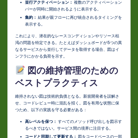
並行アクティベーション：
複数のアクティベーション
バーが同時に開始されるように表示する。
集約：
結果が親フローに再び統合されるタイミングを
表示する。
これにより、潜在的なレースコンディションやリソース枯
渇の問題を特定できる。たとえばダッシュボードが5つの異
なるサービスから並行してデータを取得する場合、図はイ
ンフラにかかる負荷を示す。
図の維持管理のための
ベストプラクティス
維持されない図は技術的負債となる。新規開発者を誤解さ
せ、コードレビュー時に混乱を招く。図を有用な状態に保
つため、以下の実践を守る必要がある：
高レベルを保つ：
すべてのメソッド呼び出しを図示す
るべきではない。サービス間の境界に注目する。
コードと同期して更新する：
図をコードベースの一部