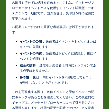
の応答を待たずに処理を進めます。これは、メッセージブ
ローカーやイベントバスを使用するイベント駆動型アーキ
テクチャで一般的です。図の表現は、矢印頭を持つ破線に
変更されます。
非同期フローにおける重要な考慮事項には以下が含まれま
す：
イベントの公開：
送信者はイベントをトピックまたは
キューに公開します。
イベントの消費：
受信者はトピックに購読し、後にイ
ベントを処理します。
結合の緩和：
送信者と受信者は同時にオンラインであ
る必要はありません。
冪等性：
図は、同じイベントを2回処理してもエラー
が発生しないことを示すべきです。
これを可視化する際は、送信イベントと受信イベントの間
にギャップがあることを確認してください。この視覚的な
ギャップは、メッセージブローカーによって引き起こされ
る遅延を表します。状態の変更が即時ではないことを読者