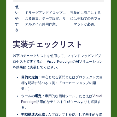
使
い
ドラッグアンドドロップに
視覚的に有用にする
や
よる編集、テーマ設定、リ
には手動での再フォ
す
アルタイム共同作業。
ーマットが必要。
さ
実装チェックリスト
以下のチェックリストを使用して、マインドマッピングプ
ロセスを監査するか、Visual ParadigmのAIソリューション
を効果的に実装してください。
目的の定義：
中心となる質問またはプロジェクトの目
標を明確に述べる（例：「コーヒーショップの開
業」）。
ツールの選定：
専門的な図解ツール、たとえば
Visual
Paradigm
汎用的なテキスト生成ツールよりも選択す
る。
初期構造の生成：
AIプロンプトを使用して基本的な階