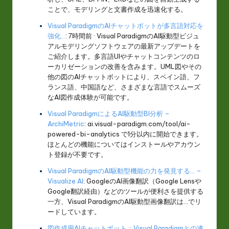
ことで、モデリングと文書作成を迅速化する。
Visual ParadigmのAIチャットボットが多言語対応を
強化…
: 7時間前 · Visual ParadigmのAI駆動型ビジュ
アルモデリングソフトウェアの最新アップデートを
ご紹介します。多言語UIやチャットコンテンツのロ
ーカリゼーションの改善を含みます。UML図やその
他の図のAIチャットボットにより、スペイン語、フ
ランス語、中国語など、さまざまな言語でスムーズ
なAI図作成体験が可能です。
Visual ParadigmによるAI駆動型BI分析 –
ArchiMetric
: ai.visual-paradigm.com/tool/ai-
powered-bi-analytics で1分以内に開始できます。
ほとんどの機能についてはインストールやアカウン
ト登録が不要です。
Visual ParadigmのAI駆動型機能の力を発見する… –
Visualize AI
: GoogleのAI画像翻訳（Google Lensや
Google翻訳経由）などのツールが便利さを提供する
一方、Visual ParadigmのAI駆動型画像翻訳は…でリ
ードしています。
図作成用AIチャットボット：Visual Paradigmとの連