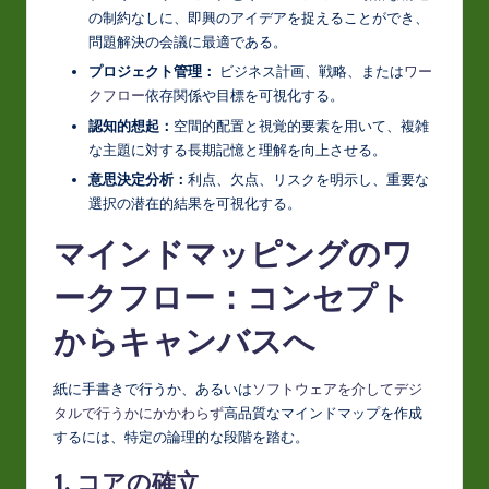
の制約なしに、即興のアイデアを捉えることができ、
o
問題解決の会議に最適である。
v
プロジェクト管理：
ビジネス計画、戦略、または
ワー
クフロー
依存関係や目標を可視化する。
a
認知的想起：
空間的配置と視覚的要素を用いて、複雑
ti
な主題に対する長期記憶と理解を向上させる。
o
意思決定分析：
利点、欠点、リスクを明示し、重要な
選択の潜在的結果を可視化する。
n
マインドマッピングのワ
ークフロー：コンセプト
からキャンバスへ
紙に手書きで行うか、あるいは
ソフトウェアを介してデジ
タルで行うかにかかわらず
高品質なマインドマップを作成
するには、特定の論理的な段階を踏む。
1. コアの確立