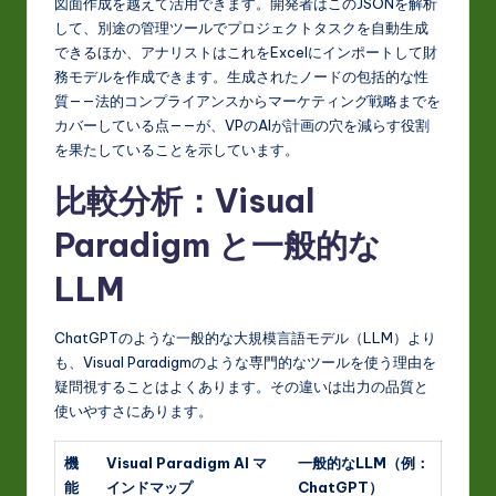
図面作成を越えて活用できます。開発者はこのJSONを解析
して、別途の管理ツールでプロジェクトタスクを自動生成
できるほか、アナリストはこれをExcelにインポートして財
務モデルを作成できます。生成されたノードの包括的な性
質——法的コンプライアンスからマーケティング戦略までを
カバーしている点——が、VPのAIが計画の穴を減らす役割
を果たしていることを示しています。
比較分析：Visual
Paradigm と一般的な
LLM
ChatGPTのような一般的な大規模言語モデル（LLM）より
も、Visual Paradigmのような専門的なツールを使う理由を
疑問視することはよくあります。その違いは出力の品質と
使いやすさにあります。
機
Visual Paradigm AI マ
一般的なLLM（例：
能
インドマップ
ChatGPT）