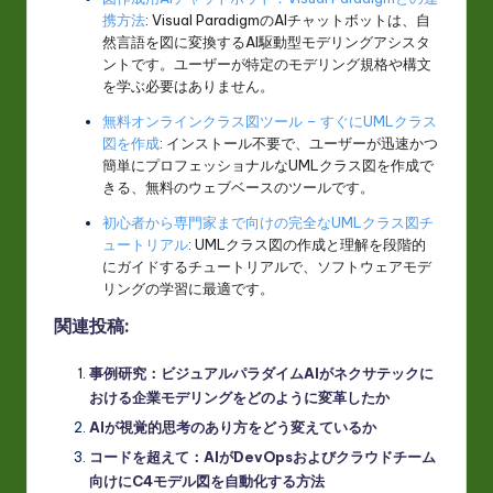
携方法
: Visual ParadigmのAIチャットボットは、自
然言語を図に変換するAI駆動型モデリングアシスタ
ントです。ユーザーが特定のモデリング規格や構文
を学ぶ必要はありません。
無料オンラインクラス図ツール – すぐにUMLクラス
図を作成
: インストール不要で、ユーザーが迅速かつ
簡単にプロフェッショナルなUMLクラス図を作成で
きる、無料のウェブベースのツールです。
初心者から専門家まで向けの完全なUMLクラス図チ
ュートリアル
: UMLクラス図の作成と理解を段階的
にガイドするチュートリアルで、ソフトウェアモデ
リングの学習に最適です。
関連投稿:
事例研究：ビジュアルパラダイムAIがネクサテックに
おける企業モデリングをどのように変革したか
AIが視覚的思考のあり方をどう変えているか
コードを超えて：AIがDevOpsおよびクラウドチーム
向けにC4モデル図を自動化する方法