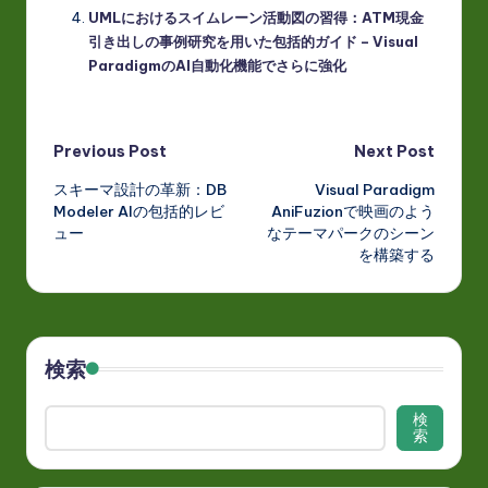
UMLにおけるスイムレーン活動図の習得：ATM現金
引き出しの事例研究を用いた包括的ガイド – Visual
ParadigmのAI自動化機能でさらに強化
Post
Previous Post
Next Post
スキーマ設計の革新：DB
Visual Paradigm
navigation
Modeler AIの包括的レビ
AniFuzionで映画のよう
ュー
なテーマパークのシーン
を構築する
検索
検
索