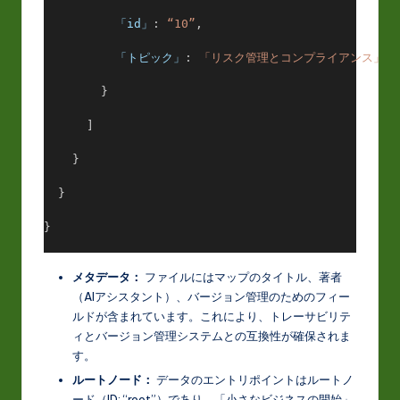
「id」
: 
“10”
,
「トピック」
: 
「リスク管理とコンプライアンス」
        }
      ]
    }
  }
}
メタデータ：
ファイルにはマップのタイトル、著者
（AIアシスタント）、バージョン管理のためのフィー
ルドが含まれています。これにより、トレーサビリテ
ィとバージョン管理システムとの互換性が確保されま
す。
ルートノード：
データのエントリポイントはルートノ
ード（ID: “root”）であり、「小さなビジネスの開始」