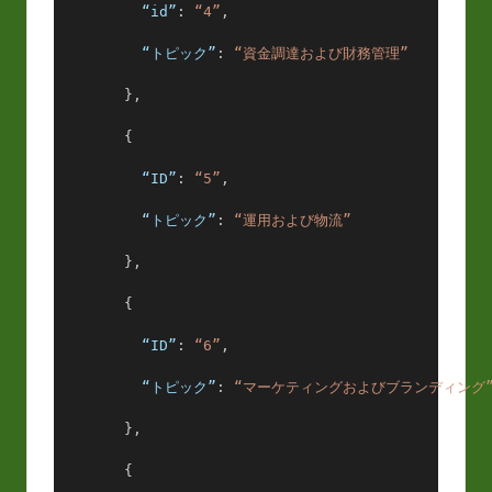
“id”
: 
“4”
,
“トピック”
: 
“資金調達および財務管理”
        },
        {
“ID”
: 
“5”
,
“トピック”
: 
“運用および物流”
        },
        {
“ID”
: 
“6”
,
“トピック”
: 
“マーケティングおよびブランディング
        },
        {