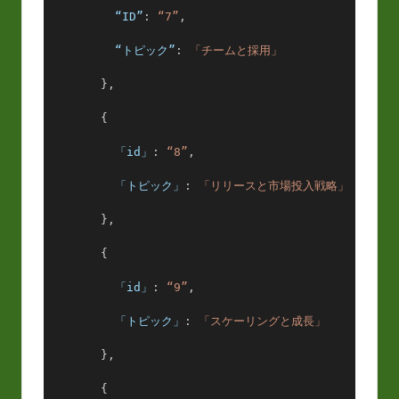
“ID”
: 
“7”
,
“トピック”
: 
「チームと採用」
        },
        {
「id」
: 
“8”
,
「トピック」
: 
「リリースと市場投入戦略」
        },
        {
「id」
: 
“9”
,
「トピック」
: 
「スケーリングと成長」
        },
        {