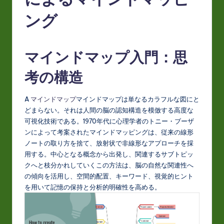
J
a
ング
p
a
マインドマップ入門：思
n
考の構造
e
s
A
マインドマップ
マインドマップは単なるカラフルな図にと
どまらない。それは人間の脳の認知構造を模倣する高度な
e
可視化技術である。1970年代に心理学者のトニー・ブーザ
-
ンによって考案されたマインドマッピングは、従来の線形
ノートの取り方を捨て、放射状で非線形なアプローチを採
L
用する。中心となる概念から出発し、関連するサブトピッ
a
クへと枝分かれしていくこの方法は、脳の自然な関連性へ
の傾向を活用し、空間的配置、キーワード、視覚的ヒント
t
を用いて記憶の保持と分析的明確性を高める。
e
s