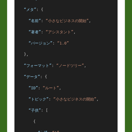
“メタ”
: {
“名前”
: 
“小さなビジネスの開始”
,
“著者”
: 
“アシスタント”
,
“バージョン”
: 
“1.0”
    },
“フォーマット”
: 
“ノードツリー”
,
“データ”
: {
“ID”
: 
“ルート”
,
“トピック”
: 
“小さなビジネスの開始”
,
“子供”
: [
        {