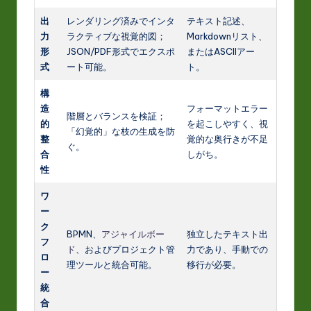
出
レンダリング済みでインタ
テキスト記述、
力
ラクティブな視覚的図；
Markdownリスト、
形
JSON/PDF形式でエクスポ
またはASCIIアー
式
ート可能。
ト。
構
造
フォーマットエラー
階層とバランスを検証；
的
を起こしやすく、視
「幻覚的」な枝の生成を防
整
覚的な奥行きが不足
ぐ。
合
しがち。
性
ワ
ー
ク
BPMN、
アジャイルボー
独立したテキスト出
フ
ド
、およびプロジェクト管
力であり、手動での
ロ
理ツールと統合可能。
移行が必要。
ー
統
合