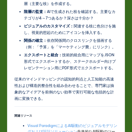
層（主要な枝）を作成する。
階層の監査：
AIで生成された枝を確認する。主要なカ
テゴリが4～7つあるか？深さは十分か？
ビジュアルのカスタマイズ：
関連する枝に色分けを施
し、視覚的想起のためにアイコンを挿入する。
関係の確立：
依存関係間のクロスリンクを描画する
（例：「予算」を「マーケティング費」にリンク）。
エクスポートと統合：
技術的統合用にマップをJSON
形式でエクスポートするか、ステークホルダー向けプ
レゼンテーション用にPDF形式でエクスポートする。
従来のマインドマッピングの認知的利点と人工知能の高速
性および構造的整合性を組み合わせることで、専門家は抽
象的なアイデアを前例のない効率で実行可能な包括的な計
画に変換できる。
関連リソース
Visual ParadigmによるAI駆動のビジュアルモデリン
グおよび設計ソリューション
先進的なAI駆動のツー