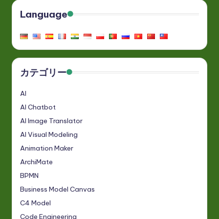
Language
カテゴリー
AI
AI Chatbot
AI Image Translator
AI Visual Modeling
Animation Maker
ArchiMate
BPMN
Business Model Canvas
C4 Model
Code Engineering