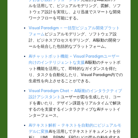
ルを活用して、ビジュアルモデリング、図解、ソフ
トウェア設計を実現し、より迅速でスマートな開発
ワークフローを可能にする。
Visual Paradigm – 一括型ビジュアル開発プラット
フォーム
ビジュアルモデリング、ソフトウェア設
計、ビジネスプロセスモデリング、AI駆動の開発ツ
ールを統合した包括的なプラットフォーム。
AIチャットボット機能 – Visual Paradigmユーザー
向けのインテリジェントな支援
AI駆動のチャットボ
ット機能を活用して、即時的なガイダンスを得た
り、タスクを自動化したり、Visual Paradigm内での
生産性を向上させることができる。
Visual Paradigm Chat – AI駆動のインタラクティブ
設計アシスタント
ユーザーが図を生成したり、コー
ドを書いたり、デザイン課題をリアルタイムで解決
するのを支援するインタラクティブなAIチャットイ
ンターフェース。
AIテキスト解析 – テキストを自動的にビジュアルモ
デルに変換
AIを活用してテキストドキュメントを分
析し、UML、BPMN、ERDなどの図を自動生成する