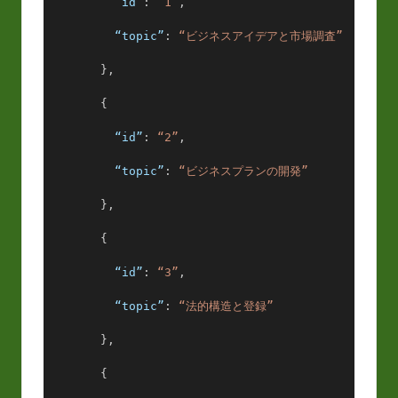
“id”
: 
“1”
,
“topic”
: 
“ビジネスアイデアと市場調査”
        },
        {
“id”
: 
“2”
,
“topic”
: 
“ビジネスプランの開発”
        },
        {
“id”
: 
“3”
,
“topic”
: 
“法的構造と登録”
        },
        {