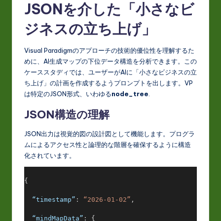
JSONを介した「小さなビ
ジネスの立ち上げ」
Visual Paradigmのアプローチの技術的優位性を理解するた
めに、AI生成マップの下位データ構造を分析できます。この
ケーススタディでは、ユーザーがAIに「小さなビジネスの立
ち上げ」の計画を作成するようプロンプトを出します。VP
は特定のJSON形式、いわゆる
node_tree
.
JSON構造の理解
JSON出力は視覚的図の設計図として機能します。プログラ
ムによるアクセス性と論理的な階層を確保するように構造
化されています。
{
“timestamp”
: 
“2026-01-02”
,
“mindMapData”
: {