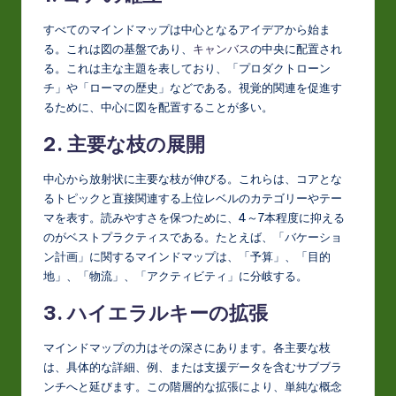
すべてのマインドマップは中心となるアイデアから始ま
る。これは図の基盤であり、
キャンバス
の中央に配置され
る。これは主な主題を表しており、「プロダクトローン
チ」や「ローマの歴史」などである。視覚的関連を促進す
るために、中心に図を配置することが多い。
2. 主要な枝の展開
中心から放射状に主要な枝が伸びる。これらは、コアとな
るトピックと直接関連する上位レベルのカテゴリーやテー
マを表す。読みやすさを保つために、4～7本程度に抑える
のがベストプラクティスである。たとえば、「バケーショ
ン計画」に関するマインドマップは、「予算」、「目的
地」、「物流」、「アクティビティ」に分岐する。
3. ハイエラルキーの拡張
マインドマップの力はその深さにあります。各主要な枝
は、具体的な詳細、例、または支援データを含むサブブラ
ンチへと延びます。この階層的な拡張により、単純な概念