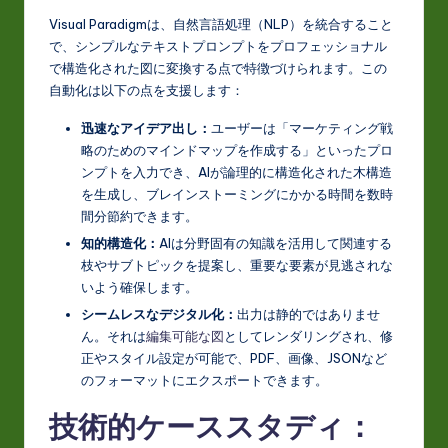
Visual Paradigmは、自然言語処理（NLP）を統合すること
で、シンプルなテキストプロンプトをプロフェッショナル
で構造化された図に変換する点で特徴づけられます。この
自動化は以下の点を支援します：
迅速なアイデア出し：
ユーザーは「マーケティング戦
略のためのマインドマップを作成する」といったプロ
ンプトを入力でき、AIが論理的に構造化された木構造
を生成し、ブレインストーミングにかかる時間を数時
間分節約できます。
知的構造化：
AIは分野固有の知識を活用して関連する
枝やサブトピックを提案し、重要な要素が見逃されな
いよう確保します。
シームレスなデジタル化：
出力は静的ではありませ
ん。それは
編集可能な図
としてレンダリングされ、修
正やスタイル設定が可能で、PDF、画像、JSONなど
のフォーマットにエクスポートできます。
技術的ケーススタディ：