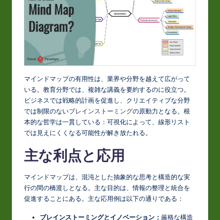
t
in
A
I
&
マインドマップの有用性は、業界や分野を越えて広がって
S
いる。教育分野では、複雑な講義を要約するのに役立つ。
ビジネスでは戦略的計画を促進し、クリエイティブな分野
o
では制限のない
ブレインストーミング
の原動力となる。根
ft
本的な哲学は一貫している：可視化によって、線形リスト
では見えにくくなる可能性が解き放たれる。
w
a
主な利点と応用
r
マインドマップは、混沌とした抽象的な思考と構造的な実
e
行の間の橋渡しとなる。主な目的は、情報の整理と統合を
促進することにある。主な応用例は以下の通りである：
In
n
ブレインストーミングとイノベーション：
厳格な構造