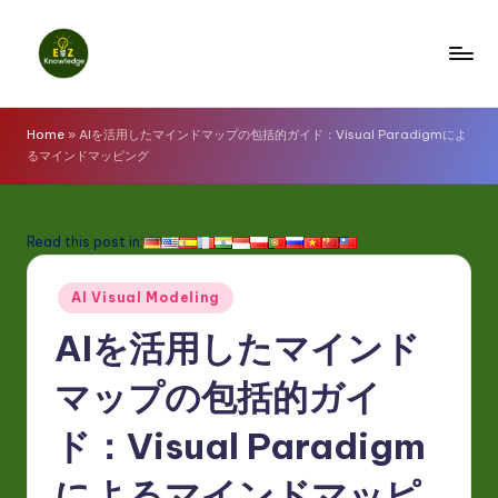
Skip
to
E
content
z
Home
»
AIを活用したマインドマップの包括的ガイド：Visual Paradigmによ
るマインドマッピング
K
n
o
Read this post in:
w
Posted
AI Visual Modeling
l
in
AIを活用したマインド
e
d
マップの包括的ガイ
g
ド：Visual Paradigm
e
によるマインドマッピ