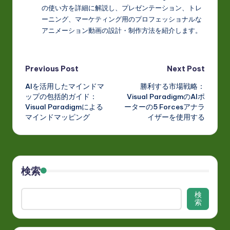
の使い方を詳細に解説し、プレゼンテーション、トレ
ーニング、マーケティング用のプロフェッショナルな
アニメーション動画の設計・制作方法を紹介します。
Post
Previous Post
Next Post
AIを活用したマインドマ
勝利する市場戦略：
navigation
ップの包括的ガイド：
Visual ParadigmのAIポ
Visual Paradigmによる
ーターの5 Forcesアナラ
マインドマッピング
イザーを使用する
検索
検
索