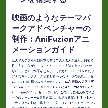
J
a
映画のようなテーマパ
p
a
ークアドベンチャーの
n
制作：AniFuzionアニ
e
メーションガイド
s
e
巨大でカラフルな観覧車の前で二人の友人が立ち、興奮で
-
目を丸くしながら「もちろん！これを見逃すわけにはいか
L
ない！」と叫ぶ情景を想像してください。3Dで描かれたリ
アルなキャラクターの表情と鮮やかなパークの風景ととも
a
に。これは幻想ではありません。これは
AI搭載のブラウザ
t
ベースのアニメーションツール
という
AniFuzion
は
Visual
Paradigmのツールセットの一部
。このように没入型で物語
e
中心のシーン——会話吹き出し、動的な背景、同期されたキ
s
ャラクターの動きを備えた——を、従来のアニメーションソ
フトに触れる必要なく構築できます。どうやって作るの