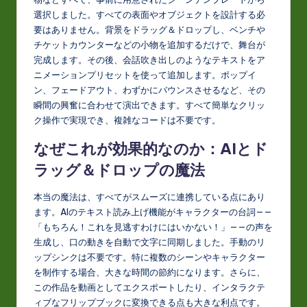
選択しました。すべての表面やオブジェクトを設計する必
要はありません。背景をドラッグ＆ドロップし、ベンチや
チケットカウンターなどの小物を追加するだけで、舞台が
完成します。その後、会話吹き出しのようなテキストをア
ニメーションプリセットを使って追加します。ポップイ
ン、フェードアウト、わずかにバウンスさせるなど、その
瞬間の興奮に合わせて演出できます。すべて簡単なクリッ
ク操作で実現でき、複雑なコードは不要です。
なぜこれが効果的なのか：AIとド
ラッグ＆ドロップの魔法
本当の魔法は、すべてがスムーズに連携している点にあり
ます。AIのテキスト読み上げ機能がキャラクターの台詞——
「もちろん！これを見逃すわけにはいかない！」——の声を
生成し、口の動きを自動で文字に同期しました。手動のリ
ップシンクは不要です。特に複数のシーンやキャラクター
を制作する場合、大きな時間の節約になります。さらに、
この作品を動画としてエクスポートしたり、インタラクテ
ィブなフリップブックに変換できる点も大きな利点です。