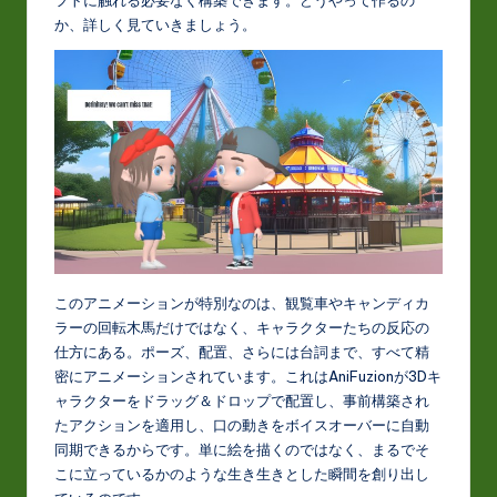
t
か、詳しく見ていきましょう。
in
A
I
&
S
o
ft
このアニメーションが特別なのは、観覧車やキャンディカ
w
ラーの回転木馬だけではなく、キャラクターたちの反応の
a
仕方にある。ポーズ、配置、さらには台詞まで、すべて精
密にアニメーションされています。これはAniFuzionが3Dキ
r
ャラクターをドラッグ＆ドロップで配置し、事前構築され
e
たアクションを適用し、口の動きをボイスオーバーに自動
同期できるからです。単に絵を描くのではなく、まるでそ
In
こに立っているかのような生き生きとした瞬間を創り出し
n