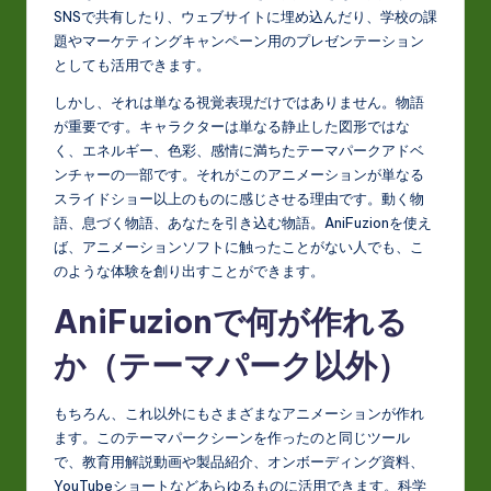
SNSで共有したり、ウェブサイトに埋め込んだり、学校の課
題やマーケティングキャンペーン用のプレゼンテーション
としても活用できます。
しかし、それは単なる視覚表現だけではありません。物語
が重要です。キャラクターは単なる静止した図形ではな
く、エネルギー、色彩、感情に満ちたテーマパークアドベ
ンチャーの一部です。それがこのアニメーションが単なる
スライドショー以上のものに感じさせる理由です。動く物
語、息づく物語、あなたを引き込む物語。AniFuzionを使え
ば、アニメーションソフトに触ったことがない人でも、こ
のような体験を創り出すことができます。
AniFuzionで何が作れる
か（テーマパーク以外）
もちろん、これ以外にもさまざまなアニメーションが作れ
ます。このテーマパークシーンを作ったのと同じツール
で、教育用解説動画や製品紹介、オンボーディング資料、
YouTubeショートなどあらゆるものに活用できます。科学