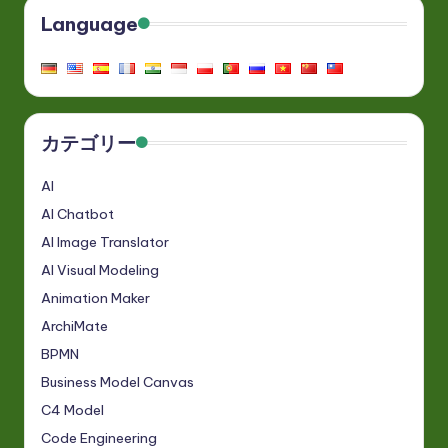
Language
カテゴリー
AI
AI Chatbot
AI Image Translator
AI Visual Modeling
Animation Maker
ArchiMate
BPMN
Business Model Canvas
C4 Model
Code Engineering