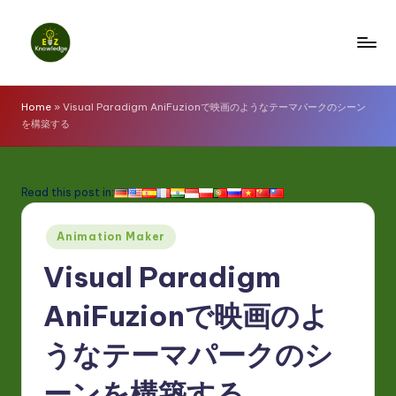
Skip
to
E
content
z
Home
»
Visual Paradigm AniFuzionで映画のようなテーマパークのシーン
を構築する
K
n
o
Read this post in:
w
Posted
Animation Maker
l
in
Visual Paradigm
e
d
AniFuzionで映画のよ
g
うなテーマパークのシ
e
ーンを構築する