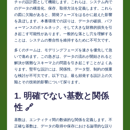
ャの設計図として機能します。これらは、システム内での
p
データの構造化、保存、取得方法を定義します。これらの
a
図に欠陥があると、開発フェーズをはるかに超えた影響を
及ぼします。本番環境での誤りは、データの破損、パフォ
n
ーマンスのボトルネック、そして大きな財務的損失を引き
e
起こす可能性があります。一般的な落とし穴を理解するこ
とは、システムの整合性を維持するために不可欠です。
s
多くのチームは、モデリングフェーズを速さを優先して急
e
いで進めます。この急ぎは、データの流れが開始されると
-
解決が困難なスキーマ上の問題を引き起こすことがよくあ
ります。堅牢な設計には、関係性、データ型、制約の慎重
L
な検討が不可欠です。以下では、最も頻発する設計上の欠
a
陥とその技術的影響について探ります。
t
1. 明確でない基数と関係
e
性 🔗
s
t
基数は、エンティティ間の数値的な関係を定義します。不
正確な基数は、データの取得や保存における論理的な誤り