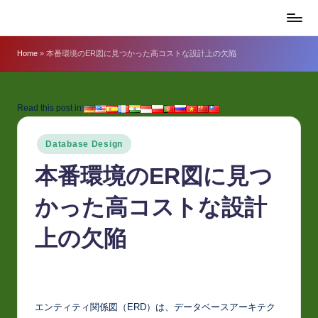
E
Skip
to
z
Home
»
本番環境のER図に見つかった高コストな設計上の欠陥
content
K
n
Read this post in:
o
Posted
w
Database Design
in
l
本番環境のER図に見つ
e
かった高コストな設計
d
上の欠陥
g
e
J
a
エンティティ関係図（ERD）は、データベースアーキテクチ