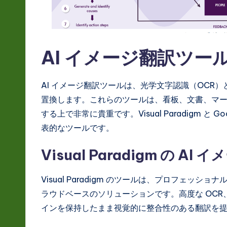
L
a
AI イメージ翻訳ツー
t
e
AI イメージ翻訳ツールは、光学文字認識（OCR
置換します。これらのツールは、看板、文書、マ
s
する上で非常に貴重です。Visual Paradigm と G
t
表的なツールです。
in
Visual Paradigm の A
A
Visual Paradigm のツールは、プロフェ
I
ラウドベースのソリューションです。高度な OCR
&
インを保持したまま視覚的に整合性のある翻訳を