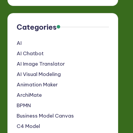
Categories
AI
AI Chatbot
AI Image Translator
AI Visual Modeling
Animation Maker
ArchiMate
BPMN
Business Model Canvas
C4 Model