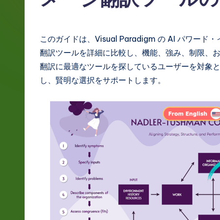
g
e
このガイドは、Visual Paradigm の AI パワード・
J
翻訳ツールを詳細に比較し、機能、強み、制限、
翻訳に最適なツールを探しているユーザーを対象
a
し、賢明な選択をサポートします。
p
a
n
e
s
e
-