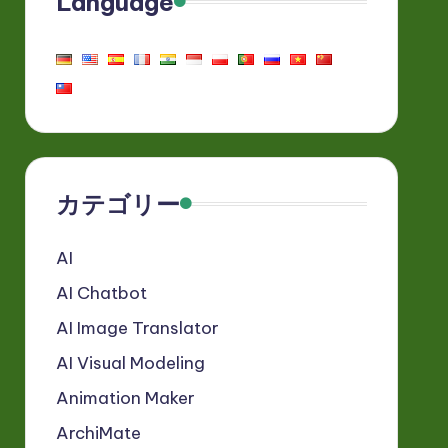
Language
カテゴリー
AI
AI Chatbot
AI Image Translator
AI Visual Modeling
Animation Maker
ArchiMate