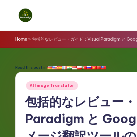
Skip
to
E
content
z
Home
»
包括的なレビュー・ガイド：Visual Paradigm と Goog
K
n
Read this post in:
o
Posted
AI Image Translator
w
in
包括的なレビュー・ガ
l
Paradigm と Googl
e
d
メージ翻訳ツールの