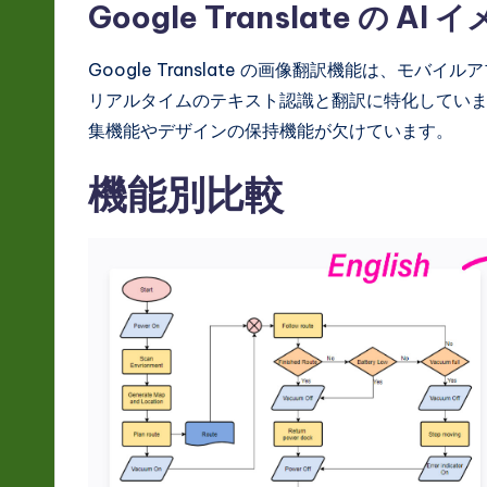
S
Google Translate の 
o
Google Translate の画像翻訳機能は、
ft
リアルタイムのテキスト認識と翻訳に特化してい
集機能やデザインの保持機能が欠けています。
w
機能別比較
a
r
e
In
n
o
v