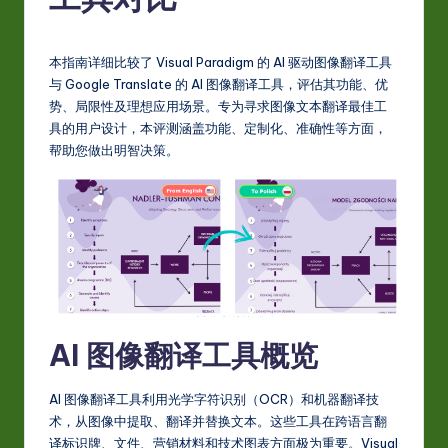
S
i
m
本指南详细比较了 Visual Paradigm 的 AI 驱动图像翻译工具
与 Google Translate 的 AI 图像翻译工具，评估其功能、优
p
势、局限性及理想应用场景。专为寻求图像文本翻译最佳工
li
具的用户设计，本评测涵盖功能、定制化、准确性等方面，
帮助您做出明智决策。
fi
e
d
C
hi
n
AI 图像翻译工具概览
e
s
AI 图像翻译工具利用光学字符识别（OCR）和机器翻译技
术，从图像中提取、翻译并替换文本。这些工具在跨语言翻
e
译标识牌、文件、营销材料和技术图表方面极为重要。Visual