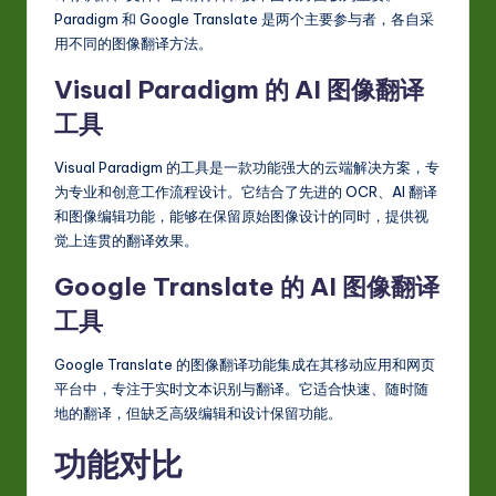
-
Paradigm 和 Google Translate 是两个主要参与者，各自采
用不同的图像翻译方法。
L
Visual Paradigm 的 AI 图像翻译
a
工具
t
e
Visual Paradigm 的工具是一款功能强大的云端解决方案，专
为专业和创意工作流程设计。它结合了先进的 OCR、AI 翻译
s
和图像编辑功能，能够在保留原始图像设计的同时，提供视
t
觉上连贯的翻译效果。
in
Google Translate 的 AI 图像翻译
A
工具
I
Google Translate 的图像翻译功能集成在其移动应用和网页
&
平台中，专注于实时文本识别与翻译。它适合快速、随时随
S
地的翻译，但缺乏高级编辑和设计保留功能。
o
功能对比
ft