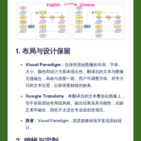
w
a
r
e
In
1. 布局与设计保留
n
Visual Paradigm
：在保持原始图像的布局、字体、
o
大小、颜色和设计方面表现出色。翻译后的文本与图像
无缝融合，风格与原图一致。用户可调整字体、对齐方
v
式和文本位置，以获得更精致的效果。
a
Google Translate
：将翻译后的文本叠加在图像上，
ti
但不保留原始布局或风格。输出结果虽具功能性，但缺
乏美学融合，因此不太适合专业或创意项目。
o
胜者
：Visual Paradigm，因其能够保留并复现原始设
n
计。
2. 编辑与定制