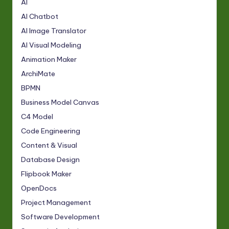
AI
AI Chatbot
AI Image Translator
AI Visual Modeling
Animation Maker
ArchiMate
BPMN
Business Model Canvas
C4 Model
Code Engineering
Content & Visual
Database Design
Flipbook Maker
OpenDocs
Project Management
Software Development