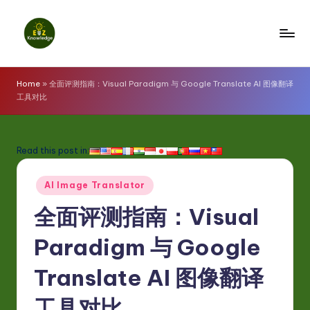
Skip
to
E
content
z
Home
»
全面评测指南：Visual Paradigm 与 Google Translate AI 图像翻译
工具对比
K
n
o
Read this post in:
w
Posted
AI Image Translator
l
in
全面评测指南：Visual
e
d
Paradigm 与 Google
g
Translate AI 图像翻译
e
工具对比