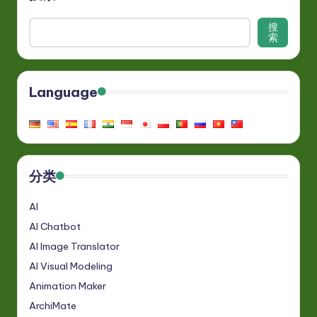
搜
索
Language
分类
AI
AI Chatbot
AI Image Translator
AI Visual Modeling
Animation Maker
ArchiMate