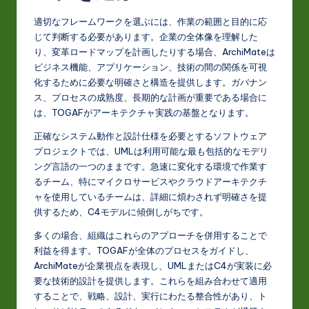
適切なフレームワークを選ぶには、作業の範囲と目的に応
じて判断する必要があります。企業の全体像を理解した
り、変革ロードマップを計画したりする場合、ArchiMateは
ビジネス機能、アプリケーション、技術の間の関係を可視
化するために必要な明確さと構造を提供します。ガバナン
ス、プロセスの成熟度、長期的な計画が重要である場合に
は、TOGAFがアーキテクチャ実践の基盤となります。
正確なシステム動作と設計仕様を必要とするソフトウェア
プロジェクトでは、UMLは利用可能な最も包括的なモデリ
ング言語の一つのままです。急速に変化する環境で作業す
るチーム、特にマイクロサービスやクラウドアーキテクチ
ャを使用しているチームは、詳細に煩わされず明確さを提
供するため、C4モデルに傾倒しがちです。
多くの場合、組織はこれらのアプローチを併用することで
利益を得ます。TOGAFが全体のプロセスをガイドし、
ArchiMateが企業視点を表現し、UMLまたはC4が実装に必
要な技術的設計を提供します。これらを組み合わせて適用
することで、戦略、設計、実行にわたる整合性があり、ト