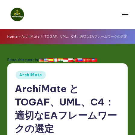
Skip
to
E
content
z
Home
»
ArchiMate と TOGAF、UML、C4：適切なEAフレームワークの選定
K
n
Read this post in:
o
Posted
w
ArchiMate
in
l
ArchiMate と
e
TOGAF、UML、C4：
d
適切なEAフレームワー
g
e
クの選定