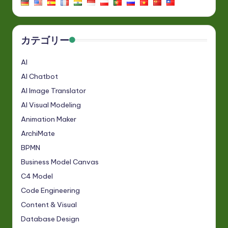
カテゴリー
AI
AI Chatbot
AI Image Translator
AI Visual Modeling
Animation Maker
ArchiMate
BPMN
Business Model Canvas
C4 Model
Code Engineering
Content & Visual
Database Design