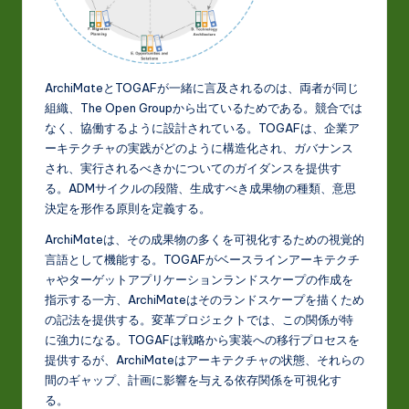
ArchiMateとTOGAFが一緒に言及されるのは、両者が同じ
組織、The Open Groupから出ているためである。競合では
なく、協働するように設計されている。TOGAFは、企業ア
ーキテクチャの実践がどのように構造化され、ガバナンス
され、実行されるべきかについてのガイダンスを提供す
る。ADMサイクルの段階、生成すべき成果物の種類、意思
決定を形作る原則を定義する。
ArchiMateは、その成果物の多くを可視化するための視覚的
言語として機能する。TOGAFがベースラインアーキテクチ
ャやターゲットアプリケーションランドスケープの作成を
指示する一方、ArchiMateはそのランドスケープを描くため
の記法を提供する。変革プロジェクトでは、この関係が特
に強力になる。TOGAFは戦略から実装への移行プロセスを
提供するが、ArchiMateはアーキテクチャの状態、それらの
間のギャップ、計画に影響を与える依存関係を可視化す
る。