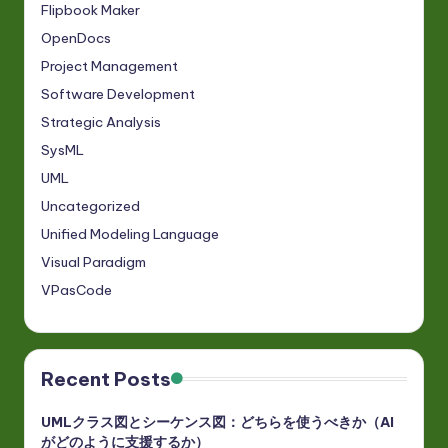
Flipbook Maker
OpenDocs
Project Management
Software Development
Strategic Analysis
SysML
UML
Uncategorized
Unified Modeling Language
Visual Paradigm
VPasCode
Recent Posts
UMLクラス図とシーケンス図：どちらを使うべきか（AI
がどのように支援するか）