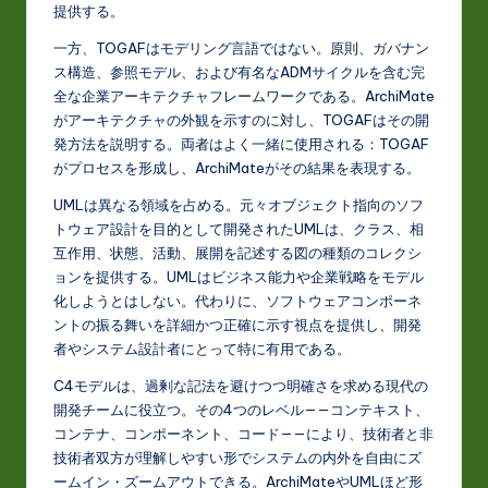
提供する。
o
一方、TOGAFはモデリング言語ではない。原則、ガバナン
v
ス構造、参照モデル、および有名なADMサイクルを含む完
全な企業アーキテクチャフレームワークである。ArchiMate
a
がアーキテクチャの外観を示すのに対し、TOGAFはその開
ti
発方法を説明する。両者はよく一緒に使用される：TOGAF
がプロセスを形成し、ArchiMateがその結果を表現する。
o
n
UMLは異なる領域を占める。元々オブジェクト指向のソフ
トウェア設計を目的として開発されたUMLは、クラス、相
互作用、状態、活動、展開を記述する図の種類のコレクシ
ョンを提供する。UMLはビジネス能力や企業戦略をモデル
化しようとはしない。代わりに、ソフトウェアコンポーネ
ントの振る舞いを詳細かつ正確に示す視点を提供し、開発
者やシステム設計者にとって特に有用である。
C4モデルは、過剰な記法を避けつつ明確さを求める現代の
開発チームに役立つ。その4つのレベル——コンテキスト、
コンテナ、コンポーネント、コード——により、技術者と非
技術者双方が理解しやすい形でシステムの内外を自由にズ
ームイン・ズームアウトできる。ArchiMateやUMLほど形