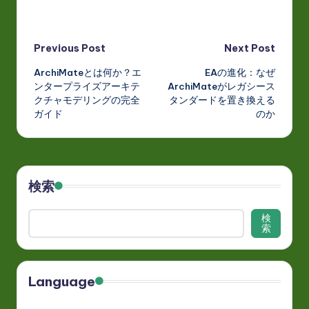
Post
Previous Post
Next Post
ArchiMateとは何か？エ
EAの進化：なぜ
navigation
ンタープライズアーキテ
ArchiMateがレガシース
クチャモデリングの完全
タンダードを置き換える
ガイド
のか
検索
検
索
Language