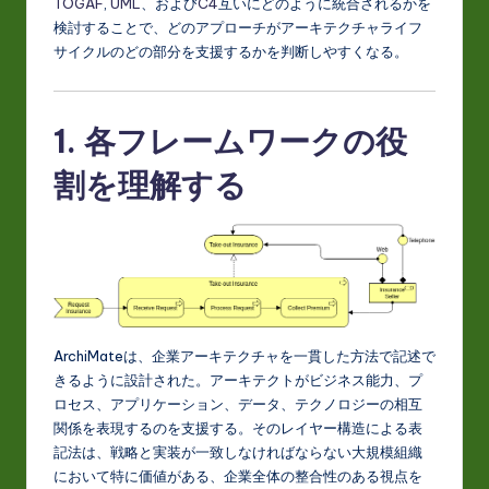
TOGAF
,
UML
、および
C4
互いにどのように統合されるかを
t
検討することで、どのアプローチがアーキテクチャライフ
in
サイクルのどの部分を支援するかを判断しやすくなる。
A
I
1. 各フレームワークの役
&
割を理解する
S
o
ft
w
a
ArchiMateは、企業アーキテクチャを一貫した方法で記述で
r
きるように設計された。アーキテクトがビジネス能力、プ
ロセス、アプリケーション、データ、テクノロジーの相互
e
関係を表現するのを支援する。そのレイヤー構造による表
In
記法は、戦略と実装が一致しなければならない大規模組織
において特に価値がある、企業全体の整合性のある視点を
n