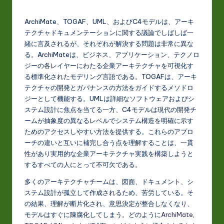
J
a
ArchiMate、TOGAF、UML、およびC4モデルは、アーキ
p
テクチャドキュメンテーションに関する議論でしばしば一
緒に言及されるが、それぞれが解決する問題は非常に異な
a
る。ArchiMateは、ビジネス、アプリケーション、テクノロ
n
ジーの各レイヤーにわたる企業アーキテクチャを可視化す
る標準化されたモデリング言語である。TOGAFは、アーキ
e
テクチャの開発とガバナンスの方法をガイドするメソドロ
s
ジーとして機能する。UMLは詳細なソフトウェアおよびシ
ステム設計に焦点を当てる一方、C4モデルは現代の開発チ
e
ームが抽象度の異なるレベルでシステム構造を明確に示す
-
ためのアクセスしやすい方法を提供する。これらのアプロ
ーチの違いと互いに補完し合う点を理解することは、一貫
L
性があり実用的な企業アーキテクチャ実践を構築しようと
a
するすべての人にとって不可欠である。
t
多くのアーキテクチャチームは、図面、ドキュメント、シ
ステム設計が孤立して作成されるため、苦労している。そ
e
の結果、理解が断片化され、意思決定が整合しなくなり、
s
モデルはすぐに陳腐化してしまう。どのように
ArchiMate
,