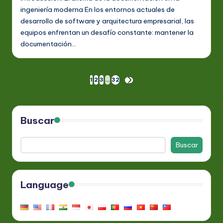
ingeniería moderna En los entornos actuales de
desarrollo de software y arquitectura empresarial, las
equipos enfrentan un desafío constante: mantener la
documentación…
Paginación
1
2
3
…
32
SIGUIENTE
PÁGINA
de
entradas
Buscar
Buscar
Language