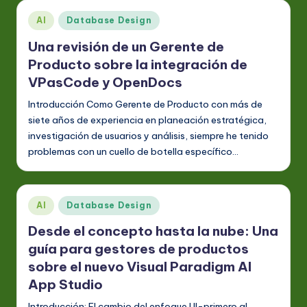
A
Publicado
AI
Database Design
I
en
Una revisión de un Gerente de
&
Producto sobre la integración de
S
VPasCode y OpenDocs
o
Introducción Como Gerente de Producto con más de
siete años de experiencia en planeación estratégica,
ft
investigación de usuarios y análisis, siempre he tenido
w
problemas con un cuello de botella específico…
a
r
Publicado
AI
Database Design
e
en
Desde el concepto hasta la nube: Una
In
guía para gestores de productos
n
sobre el nuevo Visual Paradigm AI
o
App Studio
v
Introducción: El cambio del enfoque UI-primero al