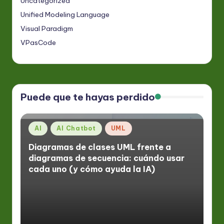
Uncategorized
Unified Modeling Language
Visual Paradigm
VPasCode
Puede que te hayas perdido
Publicado
AI
AI Chatbot
UML
en
Diagramas de clases UML frente a
diagramas de secuencia: cuándo usar
cada uno (y cómo ayuda la IA)