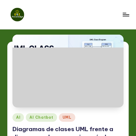
Saltar
al
E
contenido
z
K
n
o
w
l
e
d
g
Publicado
AI
AI Chatbot
UML
en
e
Diagramas de clases UML frente a