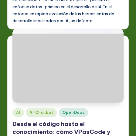
enfoque datos-primero en el desarrollo de IA En el
a
entorno en rápida evolución de las herramientas de
ti
desarrollo impulsadas por IA, un defecto…
o
n
Publicado
AI
AI Chatbot
OpenDocs
en
Desde el código hasta el
conocimiento: cómo VPasCode y