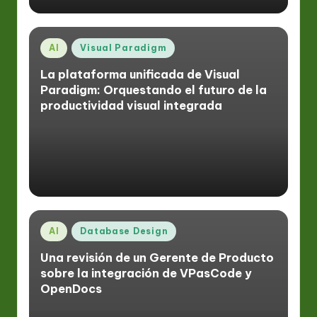
Publicado
AI
Visual Paradigm
en
La plataforma unificada de Visual
Paradigm: Orquestando el futuro de la
productividad visual integrada
Publicado
AI
Database Design
en
Una revisión de un Gerente de Producto
sobre la integración de VPasCode y
OpenDocs