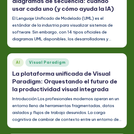
S
diagramas de secuencia: cuándo
usar cada uno (y cómo ayuda la IA)
p
El Lenguaje Unificado de Modelado (UML) es el
a
estándar de la industria para visualizar sistemas de
ni
software. Sin embargo, con 14 tipos oficiales de
s
diagramas UML disponibles, los desarrolladores y…
h
-
Publicado
AI
Visual Paradigm
L
en
La plataforma unificada de Visual
a
Paradigm: Orquestando el futuro de
t
la productividad visual integrada
e
Introducción Los profesionales modernos operan en un
entorno lleno de herramientas fragmentadas, datos
s
aislados y flujos de trabajo desunidos. La carga
t
cognitiva de cambiar de contexto entre un entorno de…
in