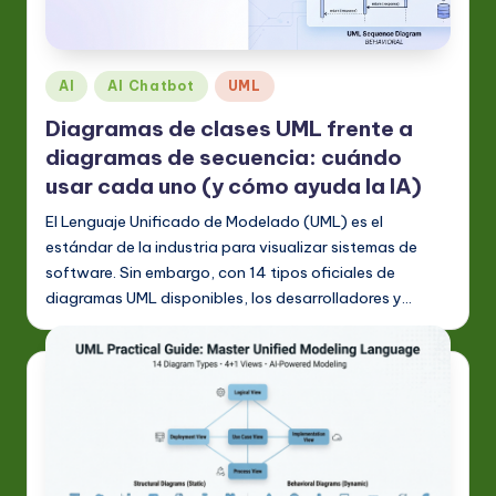
S
p
a
Publicado
AI
AI Chatbot
UML
ni
en
Diagramas de clases UML frente a
s
diagramas de secuencia: cuándo
h
usar cada uno (y cómo ayuda la IA)
-
El Lenguaje Unificado de Modelado (UML) es el
estándar de la industria para visualizar sistemas de
L
software. Sin embargo, con 14 tipos oficiales de
a
diagramas UML disponibles, los desarrolladores y…
t
e
s
t
in