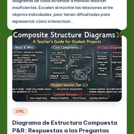
diagramas de clase estándar a menudo resultan
insuficientes. Excelen al mostrar las relaciones entre
objetos individuales, pero tienen dificultades para
representar cómo interactúan…
Publicado
UML
en
Diagrama de Estructura Compuesta
P&R: Respuestas a las Preguntas