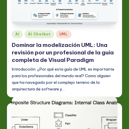
A
I
&
S
Publicado
AI
AI Chatbot
UML
en
o
Dominar la modelización UML: Una
ft
revisión por un profesional de la guía
completa de Visual Paradigm
w
Introducción: ¿Por qué esta guía de UML es importante
a
para los profesionales del mundo real? Como alguien
r
que ha navegado por el complejo terreno de la
e
arquitectura de software y…
In
n
o
v