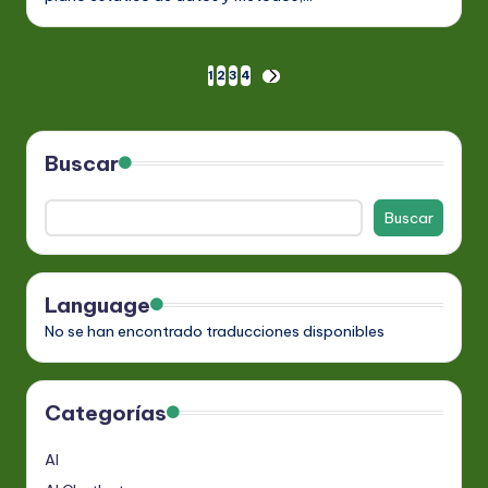
Paginación
1
2
3
4
SIGUIENTE
PÁGINA
de
entradas
Buscar
Buscar
Language
No se han encontrado traducciones disponibles
Categorías
AI