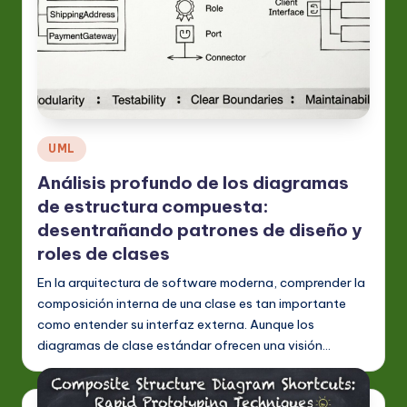
a
ti
o
n
Publicado
UML
en
Análisis profundo de los diagramas
de estructura compuesta:
desentrañando patrones de diseño y
roles de clases
En la arquitectura de software moderna, comprender la
composición interna de una clase es tan importante
como entender su interfaz externa. Aunque los
diagramas de clase estándar ofrecen una visión…